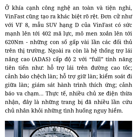
Ở khía cạnh công nghệ an toàn và tiện nghi,
VinFast cũng tạo ra khác biệt rõ rệt. Đơn cử như
với VF 8, mẫu SUV hạng D của VinFast có sức
mạnh lên tới 402 mã lực, mô men xoắn lên tới
620Nm - những con số gấp vài lần các đối thủ
trên thị trường. Ngoài ra còn là hệ thống trợ lái
nâng cao (ADAS) cấp độ 2 với “full” tính năng
tiên tiến như: hỗ trợ lái trên đường cao tốc;
cảnh báo chệch làn; hỗ trợ giữ làn; kiểm soát đi
giữa làn; giám sát hành trình thích ứng; cảnh
báo va chạm… Thực tế, nhiều chủ xe điện thừa
nhận, đây là những trang bị đã nhiều lần cứu
chủ nhân khỏi những tình huống nguy hiểm.