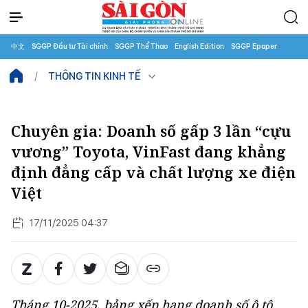
中文
SGGP Đầu tư Tài chính
SGGP Thể Thao
English Edition
SGGP Epaper
THÔNG TIN KINH TẾ
Chuyên gia: Doanh số gấp 3 lần “cựu
vương” Toyota, VinFast đang khẳng
định đẳng cấp và chất lượng xe điện
Việt
17/11/2025 04:37
Tháng 10-2025, bảng xếp hạng doanh số ô tô