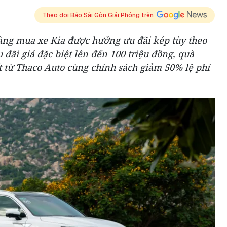
Theo dõi Báo Sài Gòn Giải Phóng trên
àng mua xe Kia được hưởng ưu đãi kép tùy theo
đãi giá đặc biệt lên đến 100 triệu đồng, quà
t từ Thaco Auto cùng chính sách giảm 50% lệ phí