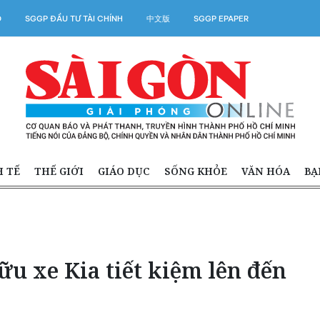
O
SGGP ĐẦU TƯ TÀI CHÍNH
中文版
SGGP EPAPER
H TẾ
THẾ GIỚI
GIÁO DỤC
SỐNG KHỎE
VĂN HÓA
BẠ
ữu xe Kia tiết kiệm lên đến