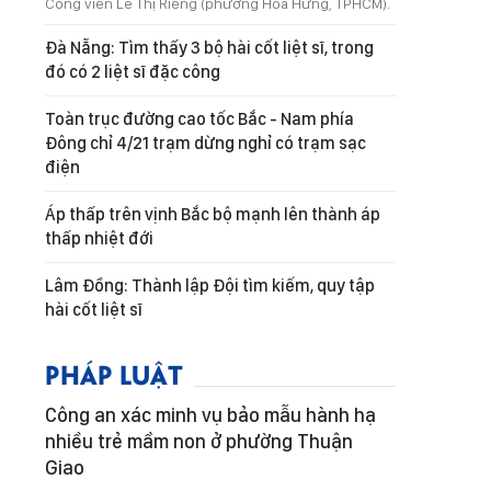
Công viên Lê Thị Riêng (phường Hòa Hưng, TPHCM).
Đà Nẵng: Tìm thấy 3 bộ hài cốt liệt sĩ, trong
đó có 2 liệt sĩ đặc công
Toàn trục đường cao tốc Bắc - Nam phía
Đông chỉ 4/21 trạm dừng nghỉ có trạm sạc
điện
Áp thấp trên vịnh Bắc bộ mạnh lên thành áp
thấp nhiệt đới
Lâm Đồng: Thành lập Đội tìm kiếm, quy tập
hài cốt liệt sĩ
PHÁP LUẬT
Công an xác minh vụ bảo mẫu hành hạ
nhiều trẻ mầm non ở phường Thuận
Giao