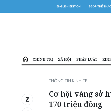
ENGLISH EDITION
SGGP THỂ THA
CHÍNH TRỊ
XÃ HỘI
PHÁP LUẬT
KIN
THÔNG TIN KINH TẾ
Cơ hội vàng sở h
170 triệu đồng