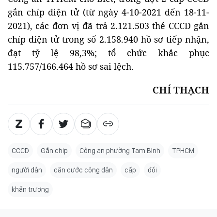
gắn chíp điện tử (từ ngày 4-10-2021 đến 18-11-
2021), các đơn vị đã trả 2.121.503 thẻ CCCD gắn
chíp điện tử trong số 2.158.940 hồ sơ tiếp nhận,
đạt tỷ lệ 98,3%; tổ chức khắc phục
115.757/166.464 hồ sơ sai lệch.
CHÍ THẠCH
CCCD
Gắn chip
Công an phường Tam Bình
TPHCM
người dân
căn cước công dân
cấp
đổi
khẩn trương