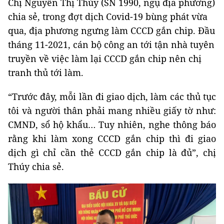
Chị Nguyễn Thị Thúy (SN 1990, ngụ địa phương)
chia sẻ, trong đợt dịch Covid-19 bùng phát vừa
qua, địa phương ngưng làm CCCD gắn chip. Đầu
tháng 11-2021, cán bộ công an tới tận nhà tuyên
truyền về việc làm lại CCCD gắn chip nên chị
tranh thủ tới làm.
“Trước đây, mỗi lần đi giao dịch, làm các thủ tục
tôi và người thân phải mang nhiều giấy tờ như:
CMND, sổ hộ khẩu… Tuy nhiên, nghe thông báo
rằng khi làm xong CCCD gắn chip thì đi giao
dịch gì chỉ cần thẻ CCCD gắn chip là đủ”, chị
Thúy chia sẻ.