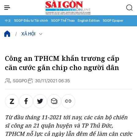
中文
SGGP Đầu tư Tài chính
SGGP Thể Thao
English Edition
SGGP Epaper
XÃ HỘI
Công an TPHCM khẩn trương cấp
căn cước gắn chip cho người dân
SGGPO
30/11/2021 06:35
Từ đầu tháng 11-2021 tới nay, các cán bộ chiến
sĩ công an 21 quận huyện và TP Thủ Đức,
TPHCM nỗ lực cả ngày lẫn đêm để làm căn cước