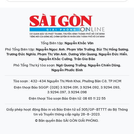
Tổng Biên tập:
Nguyễn Khắc Văn
Phó Tổng Biên tập:
Nguyễn Ngọc Anh
,
Phạm Văn Trường
,
Bùi Thị Hồng Sương
,
Trương Đức Nghĩa
,
Phạm Thị Vân Anh
,
Dương Văn Quang
,
Nguyễn Đức Hiển
,
Nguyễn Khắc Cường
,
Trần Gia Bảo
Phó Tổng Thư ký tòa soạn:
Ngô Quang Trưởng
,
Nguyễn Chiến Dũng
,
Nguyễn Phước Bình
Tòa soạn
: 432-434 Nguyễn Thị Minh Khai, Phường Bàn Cờ, TP.HCM
Điện thoại Báo SGGP
: (028) 3.9294.091, 3.9294.092, 3.9294.093,
3.9294.097, 3.9294.098
Điện thoại Tòa soạn Báo Điện tử
: 08 65 11 22 55
Giấy phép hoạt động Báo in và Báo Điện tử số 305/GP-BTTTT do Bộ Thông
tin và Truyền thông cấp ngày 28-8-2023.
© Bản quyền Báo SÀI GÒN GIẢI PHÓNG.