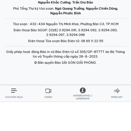
Nguyễn Khắc Cường
,
Trần Gia Bảo
Phó Tổng Thư ký tòa soạn:
Ngô Quang Trưởng
,
Nguyễn Chiến Dũng
,
Nguyễn Phước Bình
Tòa soạn
: 432-434 Nguyễn Thị Minh Khai, Phường Bàn Cờ, TP.HCM
Điện thoại Báo SGGP
: (028) 3.9294.091, 3.9294.092, 3.9294.093,
3.9294.097, 3.9294.098
Điện thoại Tòa soạn Báo Điện tử
: 08 65 11 22 55
Giấy phép hoạt động Báo in và Báo Điện tử số 305/GP-BTTTT do Bộ Thông
tin và Truyền thông cấp ngày 28-8-2023.
© Bản quyền Báo SÀI GÒN GIẢI PHÓNG.
INFOGRAPHIC /
CHUYÊN MỤC
VIDEO
PODCAST
LONGFORM