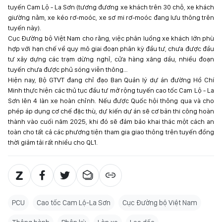
tuyến Cam Lộ - La Sơn (tương đương xe khách trên 30 chỗ, xe khách
giường nằm, xe kéo rơ-moóc, xe sơ mi rơ-moóc đang lưu thông trên
tuyến này).
Cục Đường bộ Việt Nam cho rằng, việc phân luồng xe khách lớn phù
hợp với hạn chế về quy mô giai đoạn phân kỳ đầu tư, chưa được đầu
tư xây dựng các trạm dừng nghỉ, cửa hàng xăng dầu, nhiều đoạn
tuyến chưa được phủ sóng viễn thông…
Hiện nay, Bộ GTVT đang chỉ đạo Ban Quản lý dự án đường Hồ Chí
Minh thực hiện các thủ tục đầu tư mở rộng tuyến cao tốc Cam Lộ - La
Sơn lên 4 làn xe hoàn chỉnh. Nếu được Quốc hội thông qua và cho
phép áp dụng cơ chế đặc thù, dự kiến dự án sẽ cơ bản thi công hoàn
thành vào cuối năm 2025, khi đó sẽ đảm bảo khai thác một cách an
toàn cho tất cả các phương tiện tham gia giao thông trên tuyến đồng
thời giảm tải rất nhiều cho QL1.
PCU
Cao tốc Cam Lộ-La Sơn
Cục Đường bộ Việt Nam