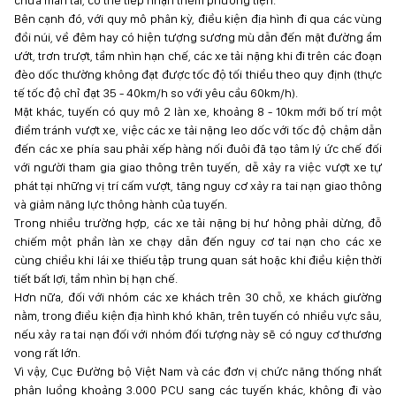
chưa mãn tải, có thể tiếp nhận thêm phương tiện.
Bên cạnh đó, với quy mô phân kỳ, điều kiện địa hình đi qua các vùng
đồi núi, về đêm hay có hiện tượng sương mù dẫn đến mặt đường ẩm
ướt, trơn trượt, tầm nhìn hạn chế, các xe tải nặng khi đi trên các đoạn
đèo dốc thường không đạt được tốc độ tối thiểu theo quy định (thực
tế tốc độ chỉ đạt 35 - 40km/h so với yêu cầu 60km/h).
Mặt khác, tuyến có quy mô 2 làn xe, khoảng 8 - 10km mới bố trí một
điểm tránh vượt xe, việc các xe tải nặng leo dốc với tốc độ chậm dẫn
đến các xe phía sau phải xếp hàng nối đuôi đã tạo tâm lý ức chế đối
với người tham gia giao thông trên tuyến, dễ xảy ra việc vượt xe tự
phát tại những vị trí cấm vượt, tăng nguy cơ xảy ra tai nạn giao thông
và giảm năng lực thông hành của tuyến.
Trong nhiều trường hợp, các xe tải nặng bị hư hỏng phải dừng, đỗ
chiếm một phần làn xe chạy dẫn đến nguy cơ tai nạn cho các xe
cùng chiều khi lái xe thiếu tập trung quan sát hoặc khi điều kiện thời
tiết bất lợi, tầm nhìn bị hạn chế.
Hơn nữa, đối với nhóm các xe khách trên 30 chỗ, xe khách giường
nằm, trong điều kiện địa hình khó khăn, trên tuyến có nhiều vực sâu,
nếu xảy ra tai nạn đối với nhóm đối tượng này sẽ có nguy cơ thương
vong rất lớn.
Vì vậy, Cục Đường bộ Việt Nam và các đơn vị chức năng thống nhất
phân luồng khoảng 3.000 PCU sang các tuyến khác, không đi vào