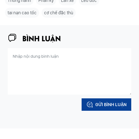
Thông hành
Phân kỳ
Làn xe
Leo dốc
tai nạn cao tốc
cơ chế đặc thù
BÌNH LUẬN
GỬI BÌNH LUẬN