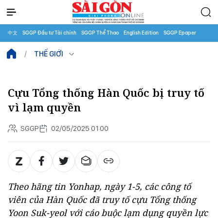
中文
SGGP Đầu tư Tài chính
SGGP Thể Thao
English Edition
SGGP Epaper
THẾ GIỚI
Cựu Tổng thống Hàn Quốc bị truy tố
vì lạm quyền
SGGP
02/05/2025 01:00
Theo hãng tin Yonhap, ngày 1-5, các công tố
viên của Hàn Quốc đã truy tố cựu Tổng thống
Yoon Suk-yeol với cáo buộc lạm dụng quyền lực