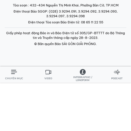
Tòa soạn
: 432-434 Nguyễn Thị Minh Khai, Phường Bàn Cờ, TP.HCM
Điện thoại Báo SGGP
: (028) 3.9294.091, 3.9294.092, 3.9294.093,
3.9294.097, 3.9294.098
Điện thoại Tòa soạn Báo Điện tử
: 08 65 11 22 55
Giấy phép hoạt động Báo in và Báo Điện tử số 305/GP-BTTTT do Bộ Thông
tin và Truyền thông cấp ngày 28-8-2023.
© Bản quyền Báo SÀI GÒN GIẢI PHÓNG.
INFOGRAPHIC /
CHUYÊN MỤC
VIDEO
PODCAST
LONGFORM