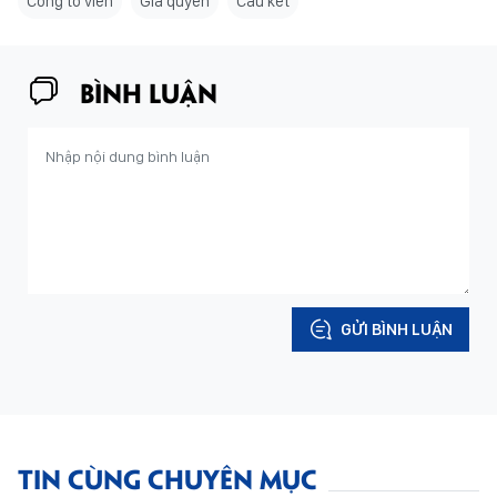
Công tố viên
Gia quyến
Cấu kết
BÌNH LUẬN
GỬI BÌNH LUẬN
TIN CÙNG CHUYÊN MỤC