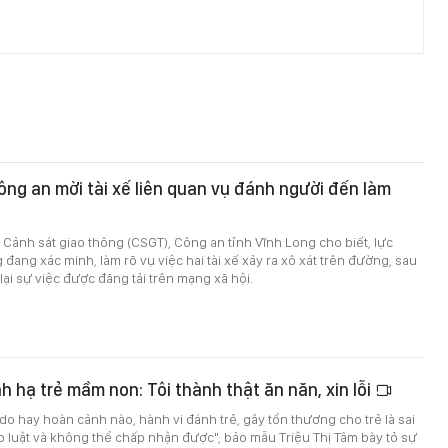
ông an mời tài xế liên quan vụ đánh người đến làm
Cảnh sát giao thông (CSGT), Công an tỉnh Vĩnh Long cho biết, lực
đang xác minh, làm rõ vụ việc hai tài xế xảy ra xô xát trên đường, sau
 lại sự việc được đăng tải trên mạng xã hội.
 hạ trẻ mầm non: Tôi thành thật ăn năn, xin lỗi
 do hay hoàn cảnh nào, hành vi đánh trẻ, gây tổn thương cho trẻ là sai
áp luật và không thể chấp nhận được", bảo mẫu Triệu Thị Tâm bày tỏ sự