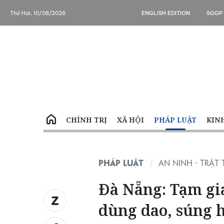
Thứ Hai, 10/08/2026
ENGLISH EDITION
SGGP
CHÍNH TRỊ
XÃ HỘI
PHÁP LUẬT
KIN
PHÁP LUẬT
AN NINH - TRẬT 
Đà Nẵng: Tạm gi
dùng dao, súng 