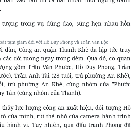
à bắn vào Tân thì cả hai nhóm mới ngưng đánh
.
bắt tạm giam đối với Hồ Duy Phong và Trần Văn Lộc
i dân, Công an quận Thanh Khê đã lập tức truy
 các đối tượng ngay trong đêm. Qua đó, cơ quan
 tượng gồm Trần Văn Phước, Hồ Duy Phong, Trần
ước), Trần Anh Tài (28 tuổi, trú phường An Khê),
ổi, trú phường An Khê, cùng nhóm của "Phước
uy Tân (cùng nhóm của Thanh).
i thấy lực lượng công an xuất hiện, đối tượng Hồ
tô của mình, rút thẻ nhớ của camera hành trình
ấu hành vi. Tuy nhiên, qua đấu tranh Phong đã