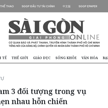
 THỂ THAO
SGGP ĐẦU TƯ TÀI CHÍNH
中文版
SGGP EPAPER
H TẾ
THẾ GIỚI
GIÁO DỤC
SỐNG KHỎE
VĂN HÓA
BẠ
TỰ
am 3 đối tượng trong vụ
hẹn nhau hỗn chiến