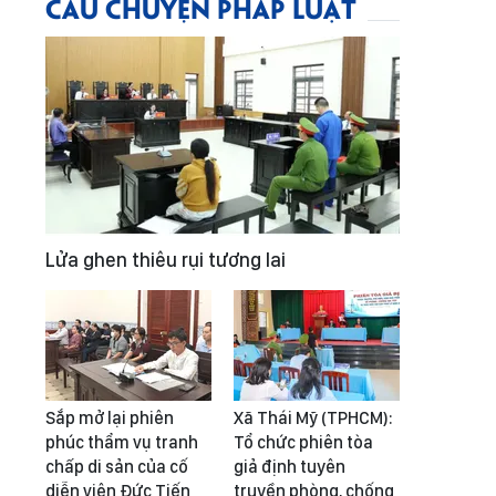
CÂU CHUYỆN PHÁP LUẬT
Lửa ghen thiêu rụi tương lai
Sắp mở lại phiên
Xã Thái Mỹ (TPHCM):
phúc thẩm vụ tranh
Tổ chức phiên tòa
chấp di sản của cố
giả định tuyên
diễn viên Đức Tiến
truyền phòng, chống