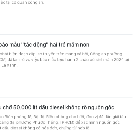
iệc tại cơ quan công an.
 bảo mẫu "tác động" hai trẻ mầm non
i phát hiện đoạn clip lan truyền trên mạng xã hội, Công an phường
CM) đã làm rõ vụ việc bảo mẫu bạo hành 2 cháu bé sinh năm 2024 tại
 Lá Xanh.
u chở 50.000 lít dầu diesel không rõ nguồn gốc
àn Biên phòng 18, Bộ đội Biên phòng cho biết, đơn vị đã dẫn giải tàu
cảng (tại phường Phước Thắng, TPHCM) để xác minh nguồn gốc
t dầu diesel không có hóa đơn, chứng từ hợp lệ.