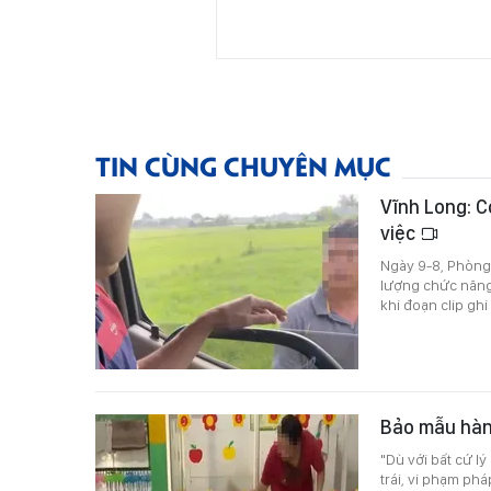
TIN CÙNG CHUYÊN MỤC
Vĩnh Long: C
việc
Ngày 9-8, Phòng 
lượng chức năng 
khi đoạn clip ghi
Bảo mẫu hành
"Dù với bất cứ lý
trái, vi phạm ph