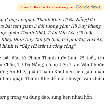
Theo dõi Báo Sài Gòn Giải Phóng trên
 sự (Công an quận Thanh Khê, TP Đà Nẵng) đã
n và bắt tạm giam 3 đối tượng gồm: Hồ Duy Phong
ung, quận Thanh Khê), Trần Văn Lộc (29 tuổi,
hê), Đinh Duy Tân (25 tuổi, trú phường Hòa An,
hành vi “Gây rối trật tự công cộng”.
c bắt đầu từ Phạm Thanh (tức Lùn, 25 tuổi, trú
i Châu, TP Đà Nẵng) có nợ tiền Trần Văn Phước
hường An Khê, quận Thanh Khê) nên hẹn gặp nhau
ịa bàn quận Thanh Khê để nói chuyện vào chiều