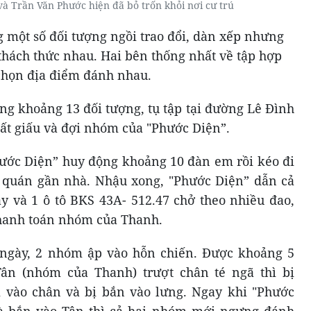
à Trần Văn Phước hiện đã bỏ trốn khỏi nơi cư trú
 một số đối tượng ngồi trao đổi, dàn xếp nhưng
thách thức nhau. Hai bên thống nhất về tập hợp
 chọn địa điểm đánh nhau.
g khoảng 13 đối tượng, tụ tập tại đường Lê Đình
ất giấu và đợi nhóm của "Phước Diện”.
hước Diện” huy động khoảng 10 đàn em rồi kéo đi
t quán gần nhà. Nhậu xong, "Phước Diện” dẫn cả
 và 1 ô tô BKS 43A- 512.47 chở theo nhiều đao,
thanh toán nhóm của Thanh.
ngày, 2 nhóm ập vào hỗn chiến. Được khoảng 5
ân (nhóm của Thanh) trượt chân té ngã thì bị
vào chân và bị bắn vào lưng. Ngay khi "Phước