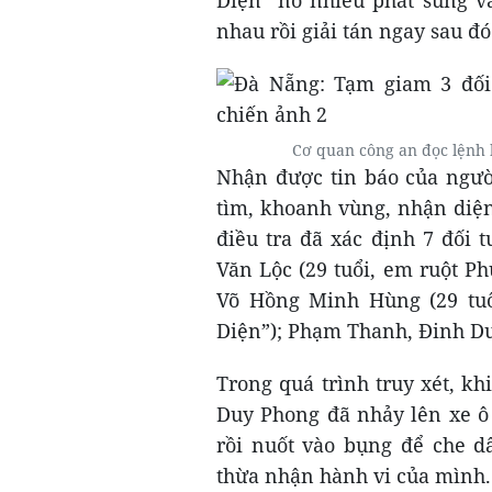
Diện” nổ nhiều phát súng v
nhau rồi giải tán ngay sau đó
Cơ quan công an đọc lệnh 
Nhận được tin báo của ngườ
tìm, khoanh vùng, nhận diện
điều tra đã xác định 7 đối
Văn Lộc (29 tuổi, em ruột Ph
Võ Hồng Minh Hùng (29 tu
Diện”); Phạm Thanh, Đinh D
Trong quá trình truy xét, kh
Duy Phong đã nhảy lên xe ô 
rồi nuốt vào bụng để che d
thừa nhận hành vi của mình.