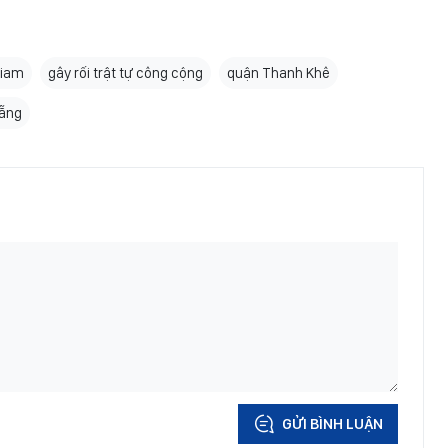
giam
gây rối trật tự công cộng
quận Thanh Khê
ẵng
GỬI BÌNH LUẬN