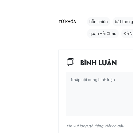
TỪ KHÓA
hỗn chiến
bắt tạm 
quận Hải Châu
Đà N
BÌNH LUẬN
Xin vui lòng gõ tiếng Việt có dấu