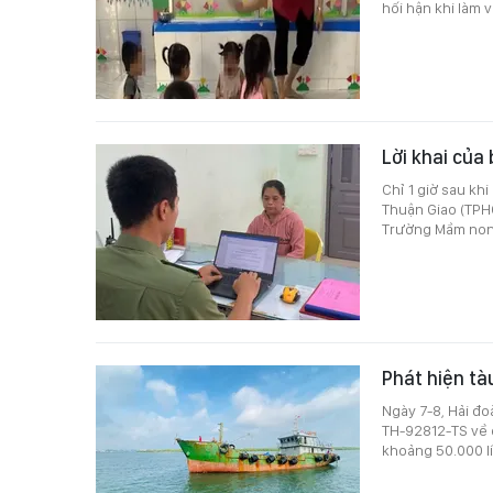
hối hận khi làm v
Lời khai của
Chỉ 1 giờ sau kh
Thuận Giao (TPH
Trường Mầm non
Phát hiện tà
Ngày 7-8, Hải đo
TH-92812-TS về 
khoảng 50.000 lí