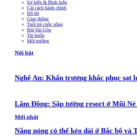
Sự kiện & Bình luận
Cải cách hành chính
Đô thị
Giao thông
Tuổi trẻ cuộc sống
Bút Sài Gòn
Tin buồn
Môi trường
Nổi bật
Nghệ An: Khẩn trương khắc phục sạt lở
Lâm Đồng: Sập tường resort ở Mũi Né 
Mới nhất
Nắng nóng có thể kéo dài ở Bắc bộ và 