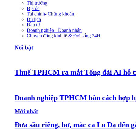
Thị trường
Địa ốc
Tài chính- Chứng khoán
Du lịch
Đầu tư
Doanh nghiệp - Doanh nhân
Chuyển động kinh tế & Đời sống 24H
Nổi bật
Thuế TPHCM ra mắt Tổng đài AI hỗ tr
Doanh nghiệp TPHCM bàn cách hợp lực
Mới nhất
Đưa sầu riêng, bơ, mắc ca La Dạ đến g