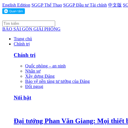
English Edition
SGGP Thể Thao
SGGP Đầu tư Tài chính
中文版
SG
BÁO SÀI GÒN GIẢI PHÓNG
Trang chủ
Chính trị
Chính trị
Quốc phòng – an ninh
Nhân sự
Xây dựng Đảng
Bảo vệ nền tảng tư tưởng của Đảng
Đối ngoại
Nổi bật
Đại tướng Phan Văn Giang: Mọi thiết b