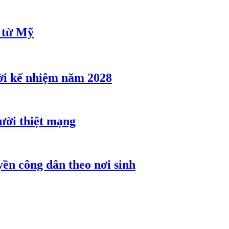
u từ Mỹ
ời kế nhiệm năm 2028
gười thiệt mạng
ền công dân theo nơi sinh