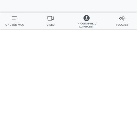
INFOGRAPHIC /
CHUYÊN MỤC
VIDEO
PODCAST
LONGFORM