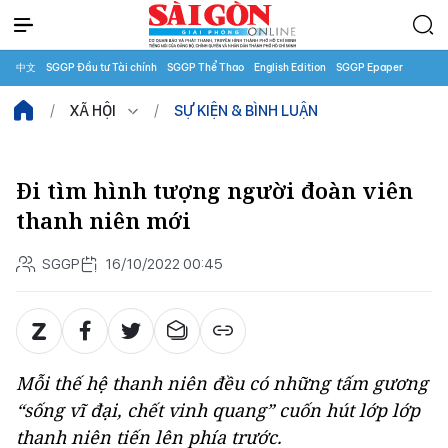
中文
SGGP Đầu tư Tài chính
SGGP Thể Thao
English Edition
SGGP Epaper
XÃ HỘI
SỰ KIỆN & BÌNH LUẬN
Đi tìm hình tượng người đoàn viên
thanh niên mới
SGGP
16/10/2022 00:45
Mỗi thế hệ thanh niên đều có những tấm gương
“sống vĩ đại, chết vinh quang” cuốn hút lớp lớp
thanh niên tiến lên phía trước.