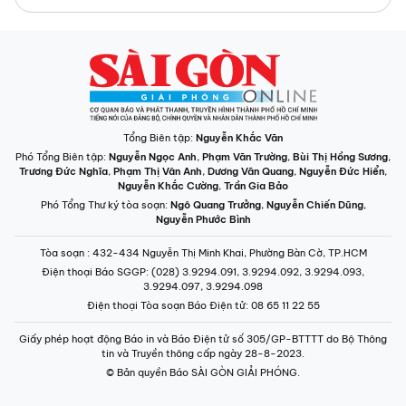
Tổng Biên tập:
Nguyễn Khắc Văn
Phó Tổng Biên tập:
Nguyễn Ngọc Anh
,
Phạm Văn Trường
,
Bùi Thị Hồng Sương
,
Trương Đức Nghĩa
,
Phạm Thị Vân Anh
,
Dương Văn Quang
,
Nguyễn Đức Hiển
,
Nguyễn Khắc Cường
,
Trần Gia Bảo
Phó Tổng Thư ký tòa soạn:
Ngô Quang Trưởng
,
Nguyễn Chiến Dũng
,
Nguyễn Phước Bình
Tòa soạn
: 432-434 Nguyễn Thị Minh Khai, Phường Bàn Cờ, TP.HCM
Điện thoại Báo SGGP
: (028) 3.9294.091, 3.9294.092, 3.9294.093,
3.9294.097, 3.9294.098
Điện thoại Tòa soạn Báo Điện tử
: 08 65 11 22 55
Giấy phép hoạt động Báo in và Báo Điện tử số 305/GP-BTTTT do Bộ Thông
tin và Truyền thông cấp ngày 28-8-2023.
© Bản quyền Báo SÀI GÒN GIẢI PHÓNG.