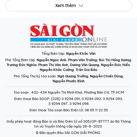
Xem thêm
Tổng Biên tập:
Nguyễn Khắc Văn
Phó Tổng Biên tập:
Nguyễn Ngọc Anh
,
Phạm Văn Trường
,
Bùi Thị Hồng Sương
,
Trương Đức Nghĩa
,
Phạm Thị Vân Anh
,
Dương Văn Quang
,
Nguyễn Đức Hiển
,
Nguyễn Khắc Cường
,
Trần Gia Bảo
Phó Tổng Thư ký tòa soạn:
Ngô Quang Trưởng
,
Nguyễn Chiến Dũng
,
Nguyễn Phước Bình
Tòa soạn
: 432-434 Nguyễn Thị Minh Khai, Phường Bàn Cờ, TP.HCM
Điện thoại Báo SGGP
: (028) 3.9294.091, 3.9294.092, 3.9294.093,
3.9294.097, 3.9294.098
Điện thoại Tòa soạn Báo Điện tử
: 08 65 11 22 55
Giấy phép hoạt động Báo in và Báo Điện tử số 305/GP-BTTTT do Bộ Thông
tin và Truyền thông cấp ngày 28-8-2023.
© Bản quyền Báo SÀI GÒN GIẢI PHÓNG.