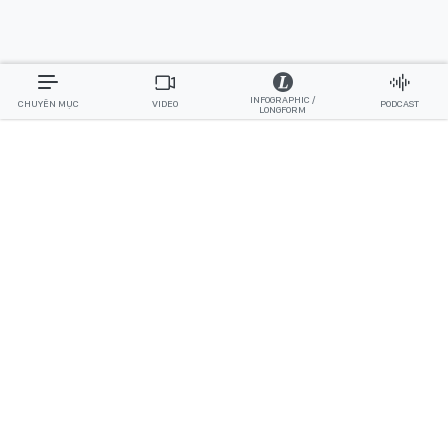
INFOGRAPHIC /
CHUYÊN MỤC
VIDEO
PODCAST
LONGFORM