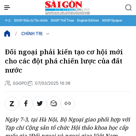
中文
SGGP Đầu tư Tài chính
SGGP Thể Thao
English Edition
SGGP Epaper
CHÍNH TRỊ
Đối ngoại phải kiến tạo cơ hội mới
cho các đột phá chiến lược của đất
nước
SGGPO
07/03/2025 16:38
Ngày 7-3, tại Hà Nội, Bộ Ngoại giao phối hợp với
Tạp chí Cộng sản tổ chức Hội thảo khoa học cấp
quốc gia “Đối ngoại và ngoại giao Việt Nam