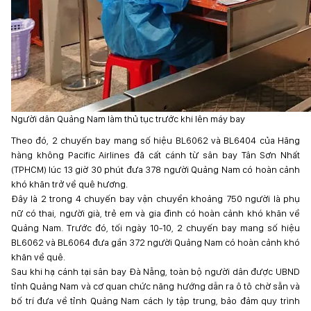
Người dân Quảng Nam làm thủ tục trước khi lên máy bay
Theo đó, 2 chuyến bay mang số hiệu BL6062 và BL6404 của Hãng
hàng không Pacific Airlines đã cất cánh từ sân bay Tân Sơn Nhất
(TPHCM) lúc 13 giờ 30 phút đưa 378 người Quảng Nam có hoàn cảnh
khó khăn trở về quê hương.
Đây là 2 trong 4 chuyến bay vận chuyển khoảng 750 người là phụ
nữ có thai, người già, trẻ em và gia đình có hoàn cảnh khó khăn về
Quảng Nam. Trước đó, tối ngày 10-10, 2 chuyến bay mang số hiệu
BL6062 và BL6064 đưa gần 372 người Quảng Nam có hoàn cảnh khó
khăn về quê.
Sau khi hạ cánh tại sân bay Đà Nẵng, toàn bộ người dân được UBND
tỉnh Quảng Nam và cơ quan chức năng hướng dẫn ra ô tô chờ sẵn và
bố trí đưa về tỉnh Quảng Nam cách ly tập trung, bảo đảm quy trình