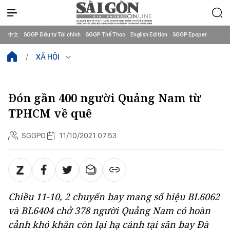
中文
SGGP Đầu tư Tài chính
SGGP Thể Thao
English Edition
SGGP Epaper
XÃ HỘI
Đón gần 400 người Quảng Nam từ
TPHCM về quê
SGGPO
11/10/2021 07:53
Chiều 11-10, 2 chuyến bay mang số hiệu BL6062
và BL6404 chở 378 người Quảng Nam có hoàn
cảnh khó khăn còn lại hạ cánh tại sân bay Đà