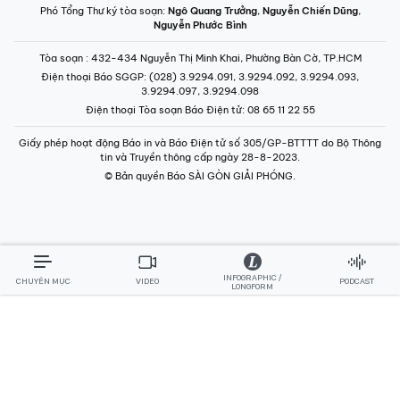
Phó Tổng Thư ký tòa soạn:
Ngô Quang Trưởng
,
Nguyễn Chiến Dũng
,
Nguyễn Phước Bình
Tòa soạn
: 432-434 Nguyễn Thị Minh Khai, Phường Bàn Cờ, TP.HCM
Điện thoại Báo SGGP
: (028) 3.9294.091, 3.9294.092, 3.9294.093,
3.9294.097, 3.9294.098
Điện thoại Tòa soạn Báo Điện tử
: 08 65 11 22 55
Giấy phép hoạt động Báo in và Báo Điện tử số 305/GP-BTTTT do Bộ Thông
tin và Truyền thông cấp ngày 28-8-2023.
© Bản quyền Báo SÀI GÒN GIẢI PHÓNG.
INFOGRAPHIC /
CHUYÊN MỤC
VIDEO
PODCAST
LONGFORM