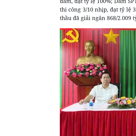
dầm, đạt tỷ lệ 100%; Dầm SPT
thi công 3/10 nhịp, đạt tỷ lệ 
thầu đã giải ngân 868/2.009 t