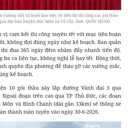
ường chủ trì buổi làm việc về tiến độ thi công các gói thầu
 qua địa bàn huyện Hóc Môn và Củ Chi. Ảnh: QUỐC HÙNG
n vị cam kết thi công xuyên tết với mục tiêu hoàn
ốt, không đợi đúng ngày như kế hoạch. Ban quản
o thi đua 365 ngày đêm nhằm đẩy nhanh tiến độ.
 ba ca liên tục, không nghỉ lễ hay tết. Đồng thời,
ính quyền địa phương để tháo gỡ các vướng mắc,
úng kế hoạch.
ện 10 gói thầu xây lắp đường Vành đai 3 qua
 Ngoài đoạn trên cao qua TP Thủ Đức, các đoạn
óc Môn và Bình Chánh (dài gần 33km) sẽ thông xe
oàn thành toàn tuyến vào ngày 30-6-2026.