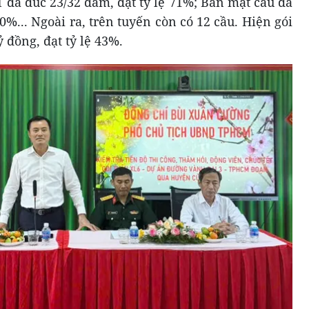
 đã đúc 23/32 dầm, đạt tỷ lệ 71%; Bản mặt cầu đã
30%... Ngoài ra, trên tuyến còn có 12 cầu. Hiện gói
ỷ đồng, đạt tỷ lệ 43%.