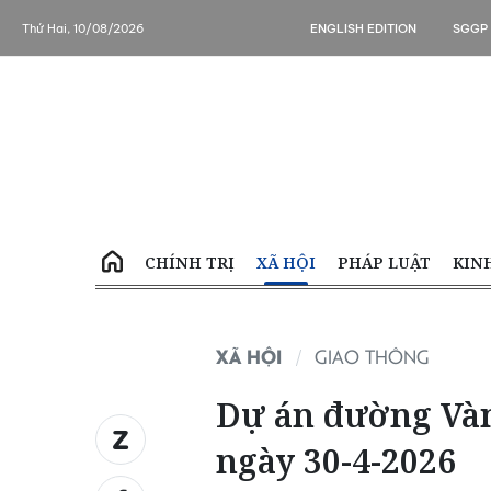
Thứ Hai, 10/08/2026
ENGLISH EDITION
SGGP
CHÍNH TRỊ
XÃ HỘI
PHÁP LUẬT
KIN
XÃ HỘI
GIAO THÔNG
Dự án đường Vàn
ngày 30-4-2026