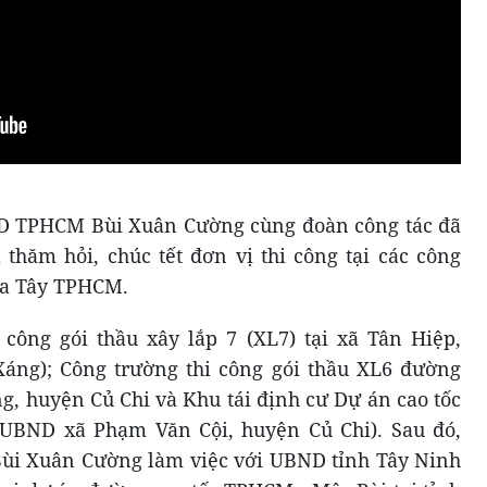
ND TPHCM Bùi Xuân Cường cùng đoàn công tác đã
 thăm hỏi, chúc tết đơn vị thi công tại các công
ía Tây TPHCM.
i công gói thầu xây lắp 7 (XL7) tại xã Tân Hiệp,
ng); Công trường thi công gói thầu XL6 đường
g, huyện Củ Chi và Khu tái định cư Dự án cao tốc
UBND xã Phạm Văn Cội, huyện Củ Chi). Sau đó,
i Xuân Cường làm việc với UBND tỉnh Tây Ninh