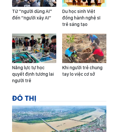
Từ “người dùng AI”
Du học sinh Việt
đến “người xây AI”
đồng hành nghệ sĩ
trẻ sáng tạo
Năng lực tự học
Khi người trẻ chung
quyết định tương lai
tay lo việc cơ sở
người trẻ
ĐÔ THỊ