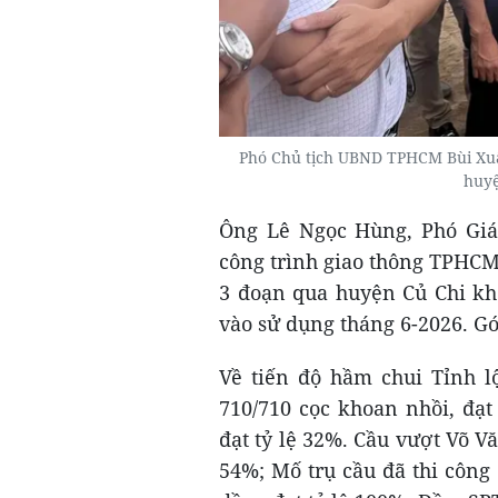
Phó Chủ tịch UBND TPHCM Bùi Xuân
huy
Ông Lê Ngọc Hùng, Phó Giá
công trình giao thông TPHCM
3 đoạn qua huyện Củ Chi kh
vào sử dụng tháng 6-2026. Gó
Về tiến độ hầm chui Tỉnh lộ
710/710 cọc khoan nhồi, đạt
đạt tỷ lệ 32%. Cầu vượt Võ Vă
54%; Mố trụ cầu đã thi công 