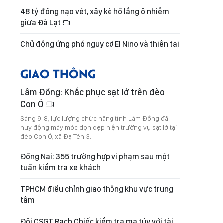
48 tỷ đồng nạo vét, xây kè hồ lắng ô nhiễm
giữa Đà Lạt
Chủ động ứng phó nguy cơ El Nino và thiên tai
GIAO THÔNG
Lâm Đồng: Khắc phục sạt lở trên đèo
Con Ó
Sáng 9-8, lực lượng chức năng tỉnh Lâm Đồng đã
huy động máy móc dọn dẹp hiện trường vụ sạt lở tại
đèo Con Ó, xã Đạ Tẻh 3.
Đồng Nai: 355 trường hợp vi phạm sau một
tuần kiểm tra xe khách
TPHCM điều chỉnh giao thông khu vực trung
tâm
Đội CSGT Rạch Chiếc kiểm tra ma túy với tài