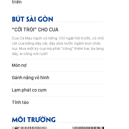
triển
BÚT SÀI GÒN
“CỞI TRÓI” CHO CUA
Cua Cà Mau ngon có tiếng. Chỉ ngặt hồi trước, có chỗ
cột cua bằng dây vải, dây dừa nước ngâm bùn chắc
nụi. Mua một ký cua mà phải “cõng” thêm hai, ba lạng
dây, ai cũng xót ruột!
Món nợ
Gánh nặng vô hình
Lạm phát co cụm
Tỉnh táo
MÔI TRƯỜNG