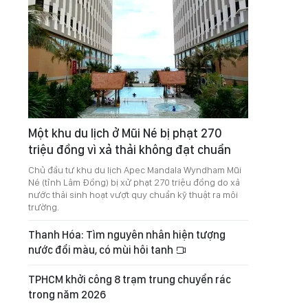
Một khu du lịch ở Mũi Né bị phạt 270
triệu đồng vì xả thải không đạt chuẩn
Chủ đầu tư khu du lịch Apec Mandala Wyndham Mũi
Né (tỉnh Lâm Đồng) bị xử phạt 270 triệu đồng do xả
nước thải sinh hoạt vượt quy chuẩn kỹ thuật ra môi
trường.
Thanh Hóa: Tìm nguyên nhân hiện tượng
nước đổi màu, có mùi hôi tanh
TPHCM khởi công 8 trạm trung chuyển rác
trong năm 2026