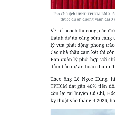
Phó Chủ tịch UBND TPHCM Bùi Xuân C
thuộc dự án đường Vành đai 3
Về kế hoạch thi công, các đơ
thành dự án càng sớm càng t
lý vừa phát động phong trà
Các nhà thầu cam kết thi công
Ban quản lý phối hợp với ch
đảm bảo dự án hoàn thành đ
Theo ông Lê Ngọc Hùng, hi
TPHCM đạt gần 40% tiến độ.
còn lại tại huyện Củ Chi, H
kỹ thuật vào tháng 4-2026, h