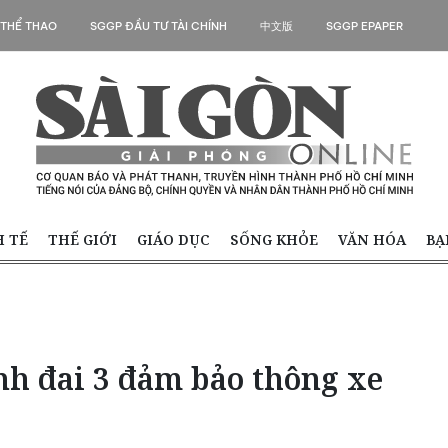
 THỂ THAO
SGGP ĐẦU TƯ TÀI CHÍNH
中文版
SGGP EPAPER
H TẾ
THẾ GIỚI
GIÁO DỤC
SỐNG KHỎE
VĂN HÓA
BẠ
h đai 3 đảm bảo thông xe