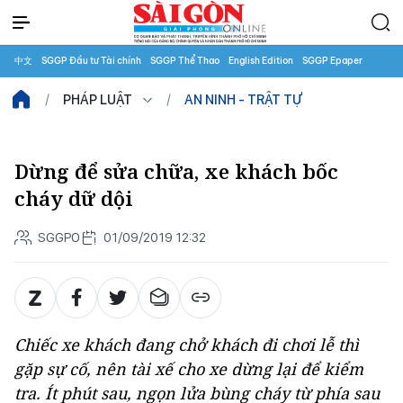
中文
SGGP Đầu tư Tài chính
SGGP Thể Thao
English Edition
SGGP Epaper
PHÁP LUẬT
AN NINH - TRẬT TỰ
Dừng để sửa chữa, xe khách bốc
cháy dữ dội
SGGPO
01/09/2019 12:32
Chiếc xe khách đang chở khách đi chơi lễ thì
gặp sự cố, nên tài xế cho xe dừng lại để kiểm
tra. Ít phút sau, ngọn lửa bùng cháy từ phía sau