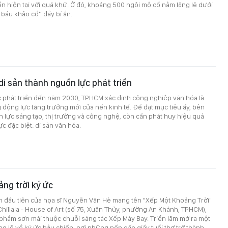
iền hiện tại với quá khứ. Ở đó, khoảng 500 ngôi mộ cổ nằm lặng lẽ dưới
 báu khảo cổ” đầy bí ẩn.
i sản thành nguồn lực phát triển
c phát triển đến năm 2030, TPHCM xác định công nghiệp văn hóa là
động lực tăng trưởng mới của nền kinh tế. Để đạt mục tiêu ấy, bên
lực sáng tạo, thị trường và công nghệ, còn cần phát huy hiệu quả
c đặc biệt: di sản văn hóa.
ng trời ký ức
n đầu tiên của họa sĩ Nguyễn Văn Hè mang tên "Xếp Một Khoảng Trời"
 Chillala - House of Art (số 75, Xuân Thủy, phường An Khánh, TPHCM),
c phẩm sơn mài thuộc chuỗi sáng tác Xếp Máy Bay. Triển lãm mở ra một
ặng lẽ về ký ức hậu chiến, nơi những nếp gấp giấy tuổi thơ trở thành