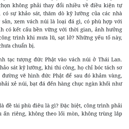
 chọn không phải thay đổi nhiều về điều kiện tự
i có sự khảo sát, thăm dò kỹ lưỡng của các nhà
 sản, xem vách núi là loại đá gì, có phù hợp với
ình có kết cấu bền vững với thời gian, ảnh hưởng
công trình khi mưa lũ, sạt lở? Những yếu tố này,
chưa chuẩn bị.
ình tạc tượng đức Phật vào vách núi ở Thái Lan.
ảo sát kỹ lưỡng, khi thi công, họ chỉ bóc tách sơ
 đường vẽ hình đức Phật để sau đó khảm vàng,
hải xẻ núi, bạt đá đến hàng chục ngàn khối như
 đề tài phù điêu là gì? Đặc biệt, công trình phải
 ấn riêng, không theo lối mòn, không trùng lắp