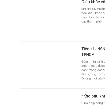
Điêu khắc c
Khi TPHCM hướng 
hóa, điêu khắc c
Đây chính là nơi
của thành phố.
Tiến sĩ - N
TPHCM
Đảm nhận vai tr
không giấu được
đàn” trong đào t
SGGP, ông cởi m
đường mới của N
“Kho báu khả
Giữa nhịp sống t