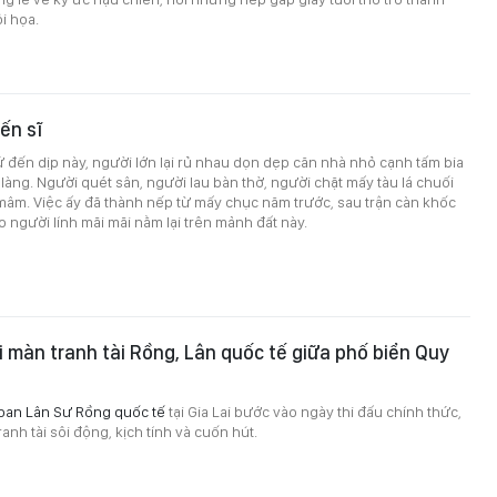
i họa.
ến sĩ
ứ đến dịp này, người lớn lại rủ nhau dọn dẹp căn nhà nhỏ cạnh tấm bia
làng. Người quét sân, người lau bàn thờ, người chặt mấy tàu lá chuối
mâm. Việc ấy đã thành nếp từ mấy chục năm trước, sau trận càn khốc
ao người lính mãi mãi nằm lại trên mảnh đất này.
 màn tranh tài Rồng, Lân quốc tế giữa phố biển Quy
oan Lân Sư Rồng quốc tế
tại Gia Lai bước vào ngày thi đấu chính thức,
anh tài sôi động, kịch tính và cuốn hút.