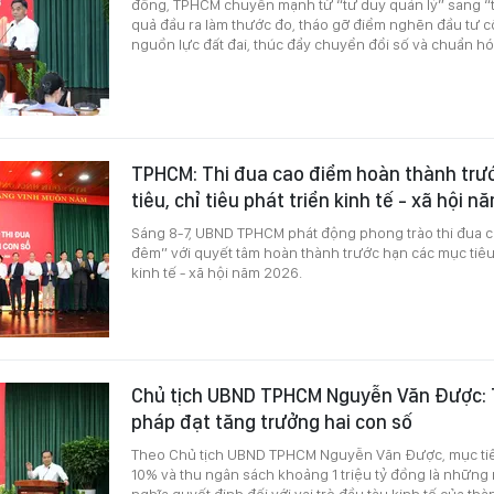
đồng, TPHCM chuyển mạnh từ “tư duy quản lý” sang “tư 
quả đầu ra làm thước đo, tháo gỡ điểm nghẽn đầu tư c
nguồn lực đất đai, thúc đẩy chuyển đổi số và chuẩn hó
TPHCM: Thi đua cao điểm hoàn thành trư
tiêu, chỉ tiêu phát triển kinh tế - xã hội 
Sáng 8-7, UBND TPHCM phát động phong trào thi đua 
đêm” với quyết tâm hoàn thành trước hạn các mục tiêu, 
kinh tế - xã hội năm 2026.
Chủ tịch UBND TPHCM Nguyễn Văn Được: T
pháp đạt tăng trưởng hai con số
Theo Chủ tịch UBND TPHCM Nguyễn Văn Được, mục tiêu
10% và thu ngân sách khoảng 1 triệu tỷ đồng là những 
nghĩa quyết định đối với vai trò đầu tàu kinh tế của thà