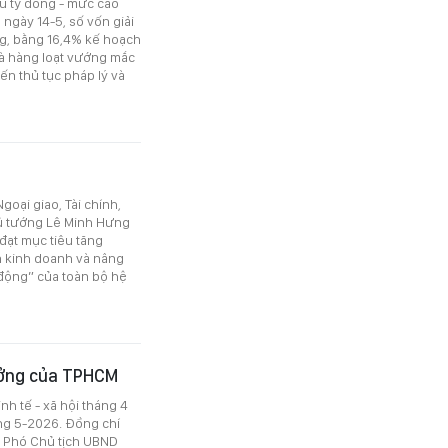
ệu tỷ đồng - mức cao
ngày 14-5, số vốn giải
g, bằng 16,4% kế hoạch
là hàng loạt vướng mắc
đến thủ tục pháp lý và
goại giao, Tài chính,
ủ tướng Lê Minh Hưng
đạt mục tiêu tăng
ện kinh doanh và nâng
 động” của toàn bộ hệ
ưởng của TPHCM
h tế - xã hội tháng 4
áng 5-2026. Đồng chí
 Phó Chủ tịch UBND