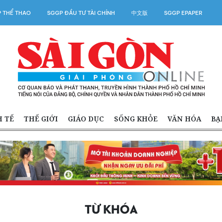
 THỂ THAO
SGGP ĐẦU TƯ TÀI CHÍNH
中文版
SGGP EPAPER
H TẾ
THẾ GIỚI
GIÁO DỤC
SỐNG KHỎE
VĂN HÓA
BẠ
TỪ KHÓA