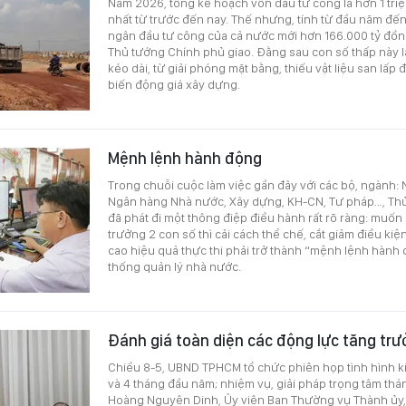
Năm 2026, tổng kế hoạch vốn đầu tư công là hơn 1 tri
nhất từ trước đến nay. Thế nhưng, tính từ đầu năm đến 
ngân đầu tư công của cả nước mới hơn 166.000 tỷ đồn
Thủ tướng Chính phủ giao. Đằng sau con số thấp này 
kéo dài, từ giải phóng mặt bằng, thiếu vật liệu san lấp 
biến động giá xây dựng.
Mệnh lệnh hành động
Trong chuỗi cuộc làm việc gần đây với các bộ, ngành: N
Ngân hàng Nhà nước, Xây dựng, KH-CN, Tư pháp…, Th
đã phát đi một thông điệp điều hành rất rõ ràng: muốn 
trưởng 2 con số thì cải cách thể chế, cắt giảm điều ki
cao hiệu quả thực thi phải trở thành “mệnh lệnh hành
thống quản lý nhà nước.
Đánh giá toàn diện các động lực tăng tr
Chiều 8-5, UBND TPHCM tổ chức phiên họp tình hình kin
và 4 tháng đầu năm; nhiệm vụ, giải pháp trọng tâm th
Hoàng Nguyên Dinh, Ủy viên Ban Thường vụ Thành ủy,