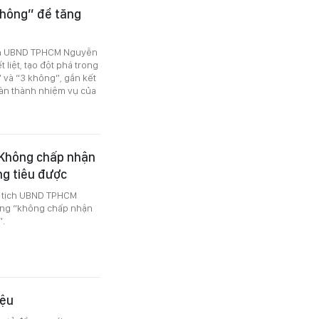
không” để tăng
ịch UBND TPHCM Nguyễn
liệt, tạo đột phá trong
” và “3 không”, gắn kết
oàn thành nhiệm vụ của
 Không chấp nhận
ng tiêu được
hủ tịch UBND TPHCM
ông “không chấp nhận
”.
iệu