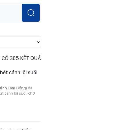
CÓ
385
KẾT QUẢ
hết cảnh lội suối
(tỉnh Lâm Đồng) đã
ứt cảnh lội suối, chờ