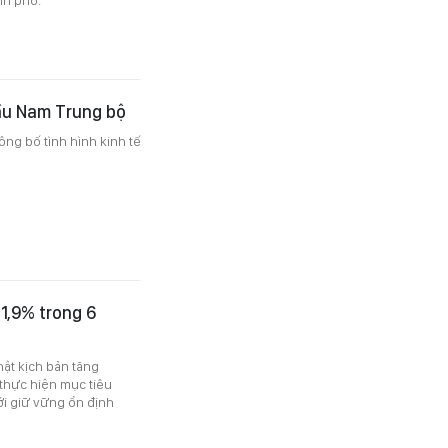
ầu Nam Trung bộ
ng bố tình hình kinh tế
1,9% trong 6
ật kịch bản tăng
 thực hiện mục tiêu
ới giữ vững ổn định