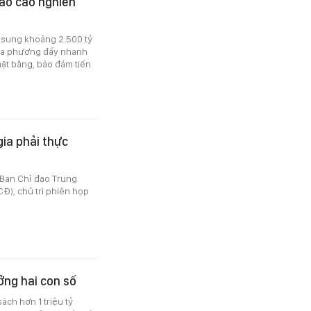
áo cáo nghiên
 sung khoảng 2.500 tỷ
ịa phương đẩy nhanh
mặt bằng, bảo đảm tiến
gia phải thực
 Ban Chỉ đạo Trung
Đ), chủ trì phiên họp
ởng hai con số
ách hơn 1 triệu tỷ