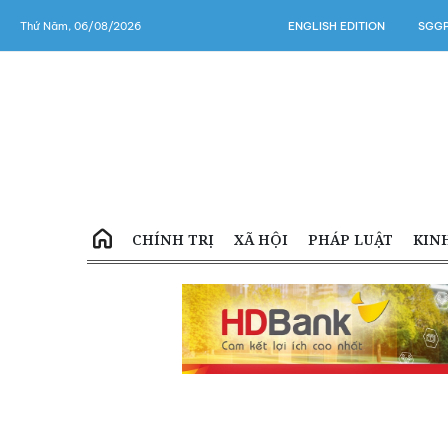
Thứ Năm, 06/08/2026
ENGLISH EDITION
SGGP
CHÍNH TRỊ
XÃ HỘI
PHÁP LUẬT
KIN