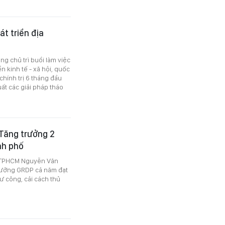
át triển địa
g chủ trì buổi làm việc
n kinh tế - xã hội, quốc
hính trị 6 tháng đầu
ất các giải pháp tháo
Tăng trưởng 2
nh phố
D TPHCM Nguyễn Văn
rưởng GRDP cả năm đạt
ư công, cải cách thủ