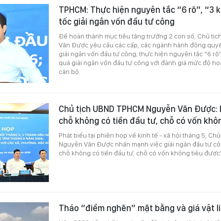
TPHCM: Thực hiện nguyên tắc “6 rõ”, “3 
tốc giải ngân vốn đầu tư công
Để hoàn thành mục tiêu tăng trưởng 2 con số, Chủ t
Văn Được yêu cầu các cấp, các ngành hành động quyết 
giải ngân vốn đầu tư công; thực hiện nguyên tắc “6 rõ
quả giải ngân vốn đầu tư công với đánh giá mức độ h
cán bộ.
Chủ tịch UBND TPHCM Nguyễn Văn Được:
chỗ không có tiền đầu tư, chỗ có vốn khô
Phát biểu tại phiên họp về kinh tế - xã hội tháng 5, C
Nguyễn Văn Được nhấn mạnh việc giải ngân đầu tư c
chỗ không có tiền đầu tư, chỗ có vốn không tiêu được
Tháo “điểm nghẽn” mặt bằng và giá vật l