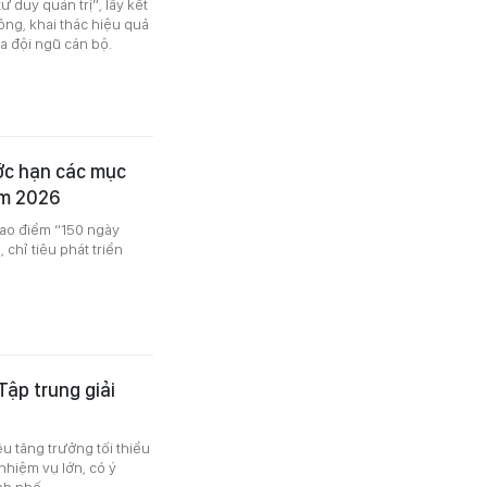
duy quản trị”, lấy kết
ông, khai thác hiệu quả
a đội ngũ cán bộ.
ớc hạn các mục
năm 2026
cao điểm “150 ngày
chỉ tiêu phát triển
ập trung giải
 tăng trưởng tối thiểu
nhiệm vụ lớn, có ý
nh phố.