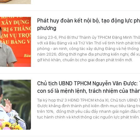
Phát huy đoàn kết nội bộ, tạo động lực ph
phương
Sáng 23-6, Phó Bí thư Thành ủy TPHCM Đặng Minh Thôn
với xã Bàu Bàng và xã Trừ Văn Thố về tình hình phát triể
phòng - an ninh, công tác xây dựng Đảng và hệ thống c
năm 2026; đồng thời nghe địa phương kiến nghị, đề xu
gỡ khó khăn, chuẩn bị cho giai đoạn phát triển mới.
Chủ tịch UBND TPHCM Nguyễn Văn Được: 
con số là mệnh lệnh, trách nhiệm của thà
Tại kỳ họp thứ 3 HĐND TPHCM khóa XI, Chủ tịch UBN
Được khẳng định thành phố kiên định mục tiêu tăng t
trên 10%, đồng thời yêu cầu đẩy nhanh giải ngân đầu t
tục hành chính và khơi thông các nguồn lực phát triển.