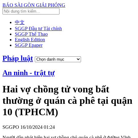
BÁO SÀI GÒN GIẢI PHÓNG
中文
SGGP Đầu tư Tài chính
SGGP Thể Thao
English Edition
SGGP Epaper
Pháp luật
An ninh - trật tự
Hai vợ chồng tử vong bất
thường ở quán cà phê tại quận
10 (TPHCM)
SGGPO
16/10/2024 01:24
Người dân phát hiện hai vợ chồng chủ quán cà phê ở đường Vĩnh