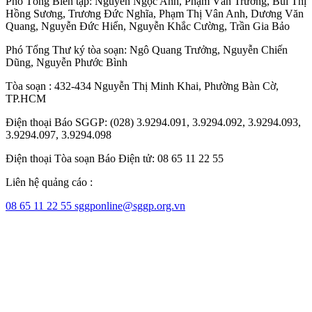
Phó Tổng Biên tập:
Nguyễn Ngọc Anh
,
Phạm Văn Trường
,
Bùi Thị
Hồng Sương
,
Trương Đức Nghĩa
,
Phạm Thị Vân Anh
,
Dương Văn
Quang
,
Nguyễn Đức Hiển
,
Nguyễn Khắc Cường
,
Trần Gia Bảo
Phó Tổng Thư ký tòa soạn:
Ngô Quang Trưởng
,
Nguyễn Chiến
Dũng
,
Nguyễn Phước Bình
Tòa soạn : 432-434 Nguyễn Thị Minh Khai, Phường Bàn Cờ,
TP.HCM
Điện thoại Báo SGGP: (028) 3.9294.091, 3.9294.092, 3.9294.093,
3.9294.097, 3.9294.098
Điện thoại Tòa soạn Báo Điện tử: 08 65 11 22 55
Liên hệ quảng cáo :
08 65 11 22 55
sggponline@sggp.org.vn