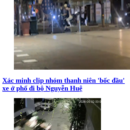
Xác minh clip nhóm thanh niên 'bốc đầu'
xe ở phố đi bộ Nguyễn Huệ