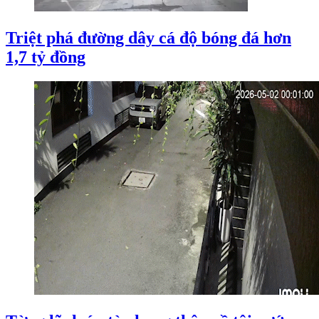
Triệt phá đường dây cá độ bóng đá hơn
1,7 tỷ đồng