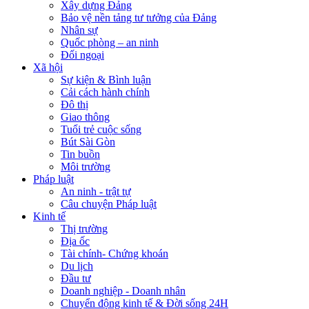
Xây dựng Đảng
Bảo vệ nền tảng tư tưởng của Đảng
Nhân sự
Quốc phòng – an ninh
Đối ngoại
Xã hội
Sự kiện & Bình luận
Cải cách hành chính
Đô thị
Giao thông
Tuổi trẻ cuộc sống
Bút Sài Gòn
Tin buồn
Môi trường
Pháp luật
An ninh - trật tự
Câu chuyện Pháp luật
Kinh tế
Thị trường
Địa ốc
Tài chính- Chứng khoán
Du lịch
Đầu tư
Doanh nghiệp - Doanh nhân
Chuyển động kinh tế & Đời sống 24H