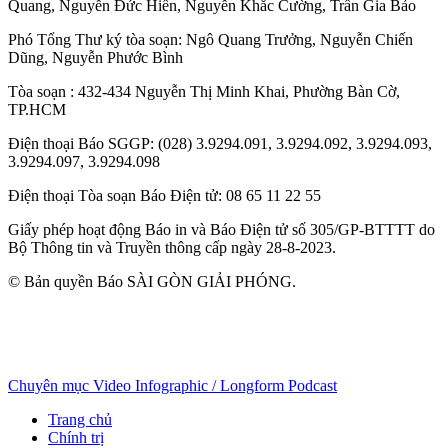
Quang
,
Nguyễn Đức Hiển
,
Nguyễn Khắc Cường
,
Trần Gia Bảo
Phó Tổng Thư ký tòa soạn:
Ngô Quang Trưởng
,
Nguyễn Chiến
Dũng
,
Nguyễn Phước Bình
Tòa soạn
: 432-434 Nguyễn Thị Minh Khai, Phường Bàn Cờ,
TP.HCM
Điện thoại Báo SGGP
: (028) 3.9294.091, 3.9294.092, 3.9294.093,
3.9294.097, 3.9294.098
Điện thoại Tòa soạn Báo Điện tử
: 08 65 11 22 55
Giấy phép hoạt động Báo in và Báo Điện tử số 305/GP-BTTTT do
Bộ Thông tin và Truyền thông cấp ngày 28-8-2023.
© Bản quyền Báo SÀI GÒN GIẢI PHÓNG.
Chuyên mục
Video
Infographic / Longform
Podcast
Trang chủ
Chính trị