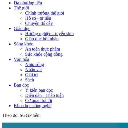
Đa phương tiện
Thế giới
Chính trường thế giới
Hồ sơ - tư liệu
Chuyện đó đây
Giáo dục
Hướng nghiệp - tuyển sinh
Giáo dục hội nhập
Sống khỏe
An toàn thực phẩm
Sức khỏe cộng đồng
Văn hóa
Nhịp sống
Nhân vật
Giải trí
Sách
Bạn đọc
Ý kiến bạn đọc
Diễn đàn - Thảo luận
Cơ quan trả lời
Khoa học công nghệ
Theo dõi SGGP trên: