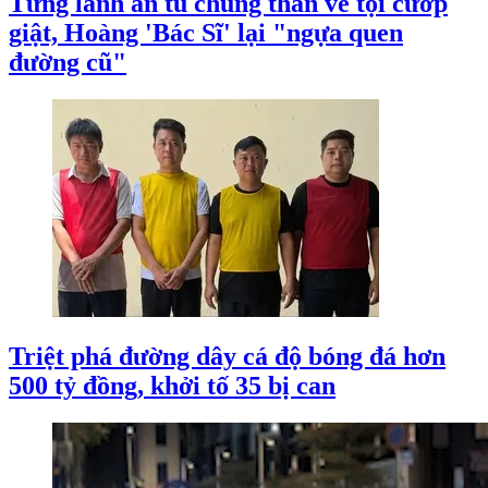
Từng lãnh án tù chung thân về tội cướp
giật, Hoàng 'Bác Sĩ' lại "ngựa quen
đường cũ"
Triệt phá đường dây cá độ bóng đá hơn
500 tỷ đồng, khởi tố 35 bị can