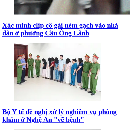
Xác minh clip cô gái ném gạch vào nhà
dân ở phường Cầu Ông Lãnh
Bộ Y tế đề nghị xử lý nghiêm vụ phòng
khám ở Nghệ An "vẽ bệnh"