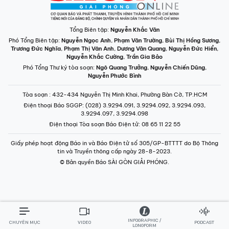
Tổng Biên tập:
Nguyễn Khắc Văn
Phó Tổng Biên tập:
Nguyễn Ngọc Anh
,
Phạm Văn Trường
,
Bùi Thị Hồng Sương
,
Trương Đức Nghĩa
,
Phạm Thị Vân Anh
,
Dương Văn Quang
,
Nguyễn Đức Hiển
,
Nguyễn Khắc Cường
,
Trần Gia Bảo
Phó Tổng Thư ký tòa soạn:
Ngô Quang Trưởng
,
Nguyễn Chiến Dũng
,
Nguyễn Phước Bình
Tòa soạn
: 432-434 Nguyễn Thị Minh Khai, Phường Bàn Cờ, TP.HCM
Điện thoại Báo SGGP
: (028) 3.9294.091, 3.9294.092, 3.9294.093,
3.9294.097, 3.9294.098
Điện thoại Tòa soạn Báo Điện tử
: 08 65 11 22 55
Giấy phép hoạt động Báo in và Báo Điện tử số 305/GP-BTTTT do Bộ Thông
tin và Truyền thông cấp ngày 28-8-2023.
© Bản quyền Báo SÀI GÒN GIẢI PHÓNG.
INFOGRAPHIC /
CHUYÊN MỤC
VIDEO
PODCAST
LONGFORM