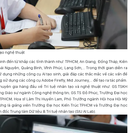
tạo nghệ thuật
 sinh đến từ khắp các tỉnh thành như: TPHCM, An Giang, Đồng Tháp, Kiên
hái Nguyên, Quảng Bình, Vĩnh Phúc, Lạng Sơn,... Trong thời gian diễn ra
sử dụng những công cụ AI tạo sinh, giải đáp các thắc mắc về các vấn đề
g sử dụng các công cụ Adobe Firefly, Mid Journey,... để tạo ra tác phẩm.
huyên gia hàng đầu về Trí tuệ nhân tạo và nghệ thuật như: GS.TSKH
ng Giáo sư ngành Công nghệ thông tin; GS.TS Đỗ Phúc, Trường Đại học
 TPHCM; Họa sĩ Lâm Thị Huyền Lam, Phó Trưởng ngành Hội họa Hội Mỹ
ng là giảng viên Trường Đại học Kiến Trúc TPHCM và Trường Đại học
ốc Trung tâm Dữ liệu & Trí tuệ nhân tạo (SIU AI Lab).