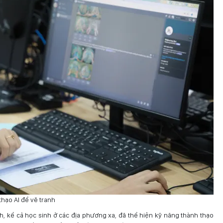
thạo AI để vẽ tranh
h, kể cả học sinh ở các địa phương xa, đã thể hiện kỹ năng thành thạo