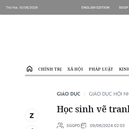
Thứ Hai, 10/08/2026
ENGLISH EDITION
SGGP
CHÍNH TRỊ
XÃ HỘI
PHÁP LUẬT
KIN
GIÁO DỤC
GIÁO DỤC HỘI N
Học sinh vẽ tran
SGGPO
09/06/2024 02:03