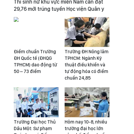
Thí sinh nữ khu vực miền Nam cần đạt
29,76 mới trúng tuyển Học viện Quân y
Điểm chuẩn Trường
Trường ĐH Nông lâm
ĐH Quốc tế (ĐHQG
TPHCM: Ngành Kỹ
TPHCM) dao động từ
thuật điều khiển và
50 – 73 điểm
tự động hóa có điểm
chuẩn 24,85
Trường Đại học Thủ
Hôm nay 10-8, nhiều
Dầu Một: Sư phạm
trường đại học lớn