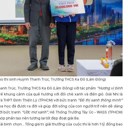
ho thí sinh Huỳnh Thanh Trúc, Trường THCS Ka Đô (Lâm Đồng)
Thanh Trúc, Trường THCS Ka Đô (Lâm Đồng) với tác phẩm
“Hương vị bình
về khung cảnh của quê hương với đồi chè xanh và điện gió. Giải Nhì là
 THPT Đinh Thiện Lý (TPHCM) với bức tranh
“Đô thị xanh thông minh”
a học đã được ra đời và giúp đời sống của con người trở nên dễ dàng
ới bức tranh
“Ước mơ xanh”
, Hệ Thống Trường Tây Úc - WASS (TPHCM)
óp phần tạo nên tương lai tốt đẹp đoạt giải Ba.
i bình chọn... Tổng giá trị giải thưởng của cuộc thi là hơn 1 tỷ đồng bao