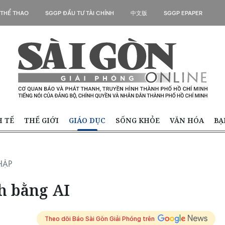
 THỂ THAO
SGGP ĐẦU TƯ TÀI CHÍNH
中文版
SGGP EPAPER
H TẾ
THẾ GIỚI
GIÁO DỤC
SỐNG KHỎE
VĂN HÓA
BẠ
HẬP
h bằng AI
Theo dõi Báo Sài Gòn Giải Phóng trên