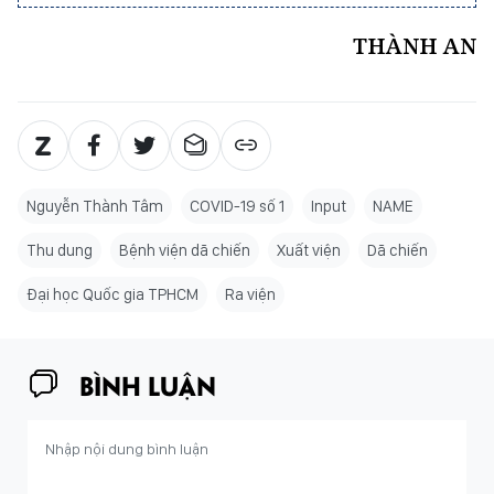
THÀNH AN
Nguyễn Thành Tâm
COVID-19 số 1
Input
NAME
Thu dung
Bệnh viện dã chiến
Xuất viện
Dã chiến
Đại học Quốc gia TPHCM
Ra viện
BÌNH LUẬN