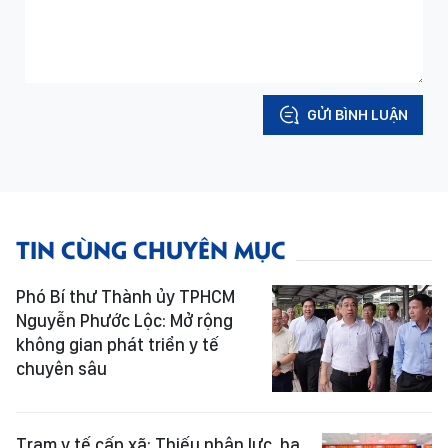
GỬI BÌNH LUẬN
TIN CÙNG CHUYÊN MỤC
Phó Bí thư Thành ủy TPHCM
Nguyễn Phước Lộc: Mở rộng
không gian phát triển y tế
chuyên sâu
Trạm y tế cấp xã: Thiếu nhân lực, hạ