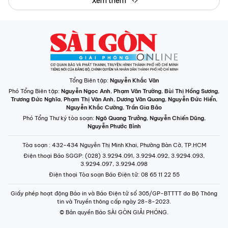
Xem thêm
Tổng Biên tập:
Nguyễn Khắc Văn
Phó Tổng Biên tập:
Nguyễn Ngọc Anh
,
Phạm Văn Trường
,
Bùi Thị Hồng Sương
,
Trương Đức Nghĩa
,
Phạm Thị Vân Anh
,
Dương Văn Quang
,
Nguyễn Đức Hiển
,
Nguyễn Khắc Cường
,
Trần Gia Bảo
Phó Tổng Thư ký tòa soạn:
Ngô Quang Trưởng
,
Nguyễn Chiến Dũng
,
Nguyễn Phước Bình
Tòa soạn
: 432-434 Nguyễn Thị Minh Khai, Phường Bàn Cờ, TP.HCM
Điện thoại Báo SGGP
: (028) 3.9294.091, 3.9294.092, 3.9294.093,
3.9294.097, 3.9294.098
Điện thoại Tòa soạn Báo Điện tử
: 08 65 11 22 55
Giấy phép hoạt động Báo in và Báo Điện tử số 305/GP-BTTTT do Bộ Thông
tin và Truyền thông cấp ngày 28-8-2023.
© Bản quyền Báo SÀI GÒN GIẢI PHÓNG.