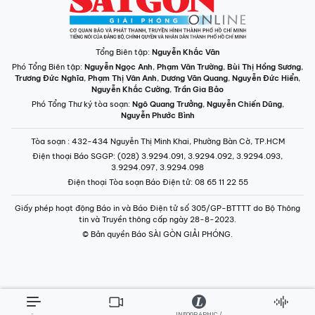
Tổng Biên tập:
Nguyễn Khắc Văn
Phó Tổng Biên tập:
Nguyễn Ngọc Anh
,
Phạm Văn Trường
,
Bùi Thị Hồng Sương
,
Trương Đức Nghĩa
,
Phạm Thị Vân Anh
,
Dương Văn Quang
,
Nguyễn Đức Hiển
,
Nguyễn Khắc Cường
,
Trần Gia Bảo
Phó Tổng Thư ký tòa soạn:
Ngô Quang Trưởng
,
Nguyễn Chiến Dũng
,
Nguyễn Phước Bình
Tòa soạn
: 432-434 Nguyễn Thị Minh Khai, Phường Bàn Cờ, TP.HCM
Điện thoại Báo SGGP
: (028) 3.9294.091, 3.9294.092, 3.9294.093,
3.9294.097, 3.9294.098
Điện thoại Tòa soạn Báo Điện tử
: 08 65 11 22 55
Giấy phép hoạt động Báo in và Báo Điện tử số 305/GP-BTTTT do Bộ Thông
tin và Truyền thông cấp ngày 28-8-2023.
© Bản quyền Báo SÀI GÒN GIẢI PHÓNG.
INFOGRAPHIC /