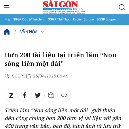
中文
SGGP Đầu tư Tài chính
SGGP Thể Thao
English Edition
SGGP Epaper
VĂN HÓA
Hơn 200 tài liệu tại triển lãm “Non
sông liền một dải”
SGGPO
25/04/2025 06:49
Triển lãm “Non sông liền một dải” giới thiệu
đến công chúng hơn 200 đơn vị tài liệu với gần
450 trang văn bản, bản đồ, hình ảnh từ lưu trữ