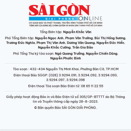
Tổng Biên tập:
Nguyễn Khắc Văn
Phó Tổng Biên tập:
Nguyễn Ngọc Anh
,
Phạm Văn Trường
,
Bùi Thị Hồng Sương
,
Trương Đức Nghĩa
,
Phạm Thị Vân Anh
,
Dương Văn Quang
,
Nguyễn Đức Hiển
,
Nguyễn Khắc Cường
,
Trần Gia Bảo
Phó Tổng Thư ký tòa soạn:
Ngô Quang Trưởng
,
Nguyễn Chiến Dũng
,
Nguyễn Phước Bình
Tòa soạn
: 432-434 Nguyễn Thị Minh Khai, Phường Bàn Cờ, TP.HCM
Điện thoại Báo SGGP
: (028) 3.9294.091, 3.9294.092, 3.9294.093,
3.9294.097, 3.9294.098
Điện thoại Tòa soạn Báo Điện tử
: 08 65 11 22 55
Giấy phép hoạt động Báo in và Báo Điện tử số 305/GP-BTTTT do Bộ Thông
tin và Truyền thông cấp ngày 28-8-2023.
© Bản quyền Báo SÀI GÒN GIẢI PHÓNG.