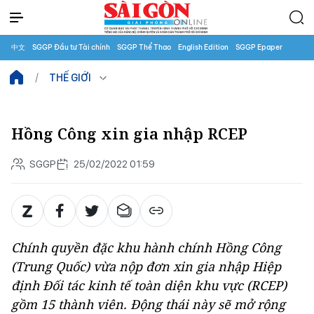
中文
SGGP Đầu tư Tài chính
SGGP Thể Thao
English Edition
SGGP Epaper
THẾ GIỚI
Hồng Công xin gia nhập RCEP
SGGP
25/02/2022 01:59
Chính quyền đặc khu hành chính Hồng Công
(Trung Quốc) vừa nộp đơn xin gia nhập Hiệp
định Đối tác kinh tế toàn diện khu vực (RCEP)
gồm 15 thành viên. Động thái này sẽ mở rộng