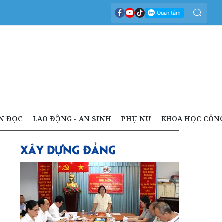
N ĐỌC
LAO ĐỘNG - AN SINH
PHỤ NỮ
KHOA HỌC CÔN
XÂY DỰNG ĐẢNG