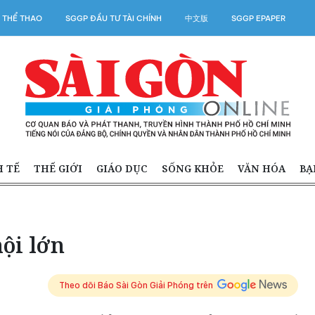
 THỂ THAO
SGGP ĐẦU TƯ TÀI CHÍNH
中文版
SGGP EPAPER
H TẾ
THẾ GIỚI
GIÁO DỤC
SỐNG KHỎE
VĂN HÓA
BẠ
ội lớn
Theo dõi Báo Sài Gòn Giải Phóng trên