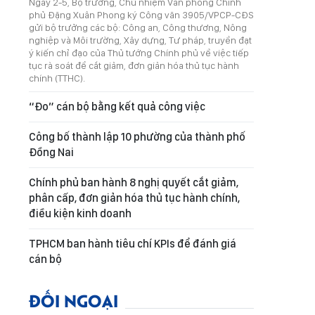
Ngày 2-5, Bộ trưởng, Chủ nhiệm Văn phòng Chính
phủ Đặng Xuân Phong ký Công văn 3905/VPCP-CĐS
gửi bộ trưởng các bộ: Công an, Công thương, Nông
nghiệp và Môi trường, Xây dựng, Tư pháp, truyền đạt
ý kiến chỉ đạo của Thủ tướng Chính phủ về việc tiếp
tục rà soát để cắt giảm, đơn giản hóa thủ tục hành
chính (TTHC).
“Đo” cán bộ bằng kết quả công việc
Công bố thành lập 10 phường của thành phố
Đồng Nai
Chính phủ ban hành 8 nghị quyết cắt giảm,
phân cấp, đơn giản hóa thủ tục hành chính,
điều kiện kinh doanh
TPHCM ban hành tiêu chí KPIs để đánh giá
cán bộ
ĐỐI NGOẠI