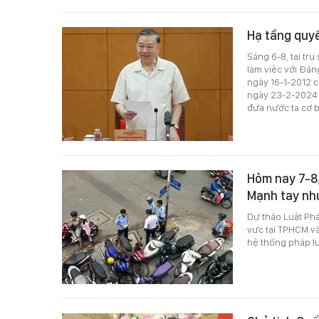
Hạ tầng quyế
Sáng 6-8, tại tr
làm việc với Đản
ngày 16-1-2012 
ngày 23-2-2024 c
đưa nước ta cơ 
Hôm nay 7-8,
Mạnh tay nh
Dự thảo Luật Phá
vực tại TPHCM và
hệ thống pháp lu