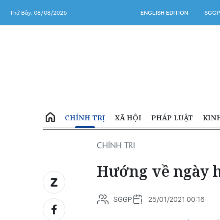
Thứ Bảy, 08/08/2026
ENGLISH EDITION
SGGP
CHÍNH TRỊ
XÃ HỘI
PHÁP LUẬT
KIN
CHÍNH TRỊ
Hướng về ngày h
SGGP
25/01/2021 00:16