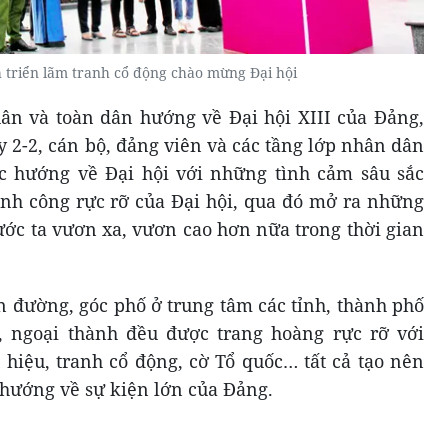
h triển lãm tranh cổ động chào mừng Đại hội
ân và toàn dân hướng về Đại hội XIII của Đảng,
y 2-2, cán bộ, đảng viên và các tầng lớp nhân dân
c hướng về Đại hội với những tình cảm sâu sắc
ành công rực rỡ của Đại hội, qua đó mở ra những
c ta vươn xa, vươn cao hơn nữa trong thời gian
 đường, góc phố ở trung tâm các tỉnh, thành phố
 ngoại thành đều được trang hoàng rực rỡ với
hiệu, tranh cổ động, cờ Tổ quốc… tất cả tạo nên
 hướng về sự kiện lớn của Đảng.