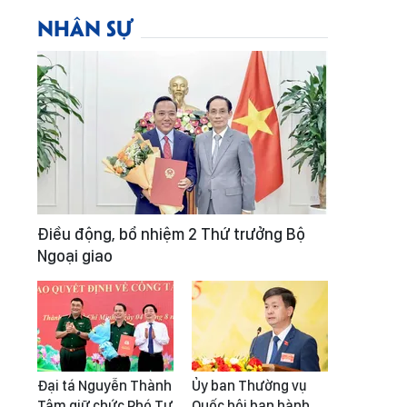
NHÂN SỰ
Điều động, bổ nhiệm 2 Thứ trưởng Bộ
Ngoại giao
Đại tá Nguyễn Thành
Ủy ban Thường vụ
Tâm giữ chức Phó Tư
Quốc hội ban hành