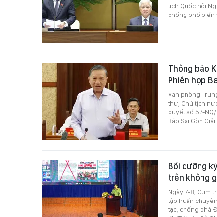
tịch Quốc hội Ng
chống phổ biến v
Thông báo Kế
Phiên họp Ba
Văn phòng Trung
thư, Chủ tịch nư
quyết số 57-NQ/
Báo Sài Gòn Giải
Bồi dưỡng kỹ
trên không 
Ngày 7-8, Cụm th
tập huấn chuyên 
tạc, chống phá Đ