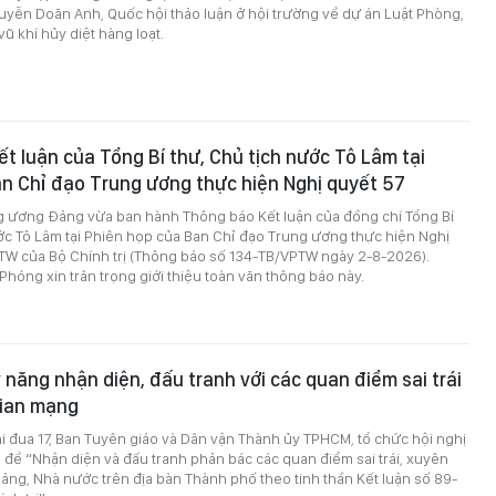
uyễn Doãn Anh, Quốc hội thảo luận ở hội trường về dự án Luật Phòng,
ũ khí hủy diệt hàng loạt.
t luận của Tổng Bí thư, Chủ tịch nước Tô Lâm tại
n Chỉ đạo Trung ương thực hiện Nghị quyết 57
 ương Đảng vừa ban hành Thông báo Kết luận của đồng chí Tổng Bí
ớc Tô Lâm tại Phiên họp của Ban Chỉ đạo Trung ương thực hiện Nghị
TW của Bộ Chính trị (Thông báo số 134-TB/VPTW ngày 2-8-2026).
 Phóng xin trân trọng giới thiệu toàn văn thông báo này.
 năng nhận diện, đấu tranh với các quan điểm sai trái
gian mạng
i đua 17, Ban Tuyên giáo và Dân vận Thành ủy TPHCM, tổ chức hội nghị
đề “Nhận diện và đấu tranh phản bác các quan điểm sai trái, xuyên
ảng, Nhà nước trên địa bàn Thành phố theo tinh thần Kết luận số 89-