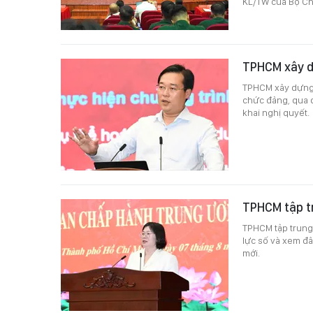
KL/TW của Bộ Chí
TPHCM xây dự
TPHCM xây dựng b
chức đảng, qua đ
khai nghị quyết.
TPHCM tập tr
TPHCM tập trung 
lực số và xem đâ
mới.