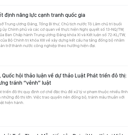
t định năng lực cạnh tranh quốc gia
ụ sở Trung ương Đảng, Tổng Bí thư, Chủ tịch nước Tô Lâm chủ trì buổi
g ủy Chính phủ và các cơ quan về thực hiện Nghị quyết số 13-NQ/TW,
của Ban Chấp hành Trung ương Đảng khóa XI và Kết luận số 72-KL/TW,
ủa Bộ Chính trị khóa XIII về xây dựng kết cấu hạ tầng đồng bộ nhằm
bản trở thành nước công nghiệp theo hướng hiện đại.
 Quốc hội thảo luận về dự thảo Luật Phát triển đô thị:
ưng tránh “vênh” luật
t triển đô thị quy định cơ chế đặc thù để xử lý vi phạm thuộc nhiều lĩnh
 những đô thị lớn. Việc trao quyền nên đồng bộ, tránh mâu thuẫn với
ật hiện hành.