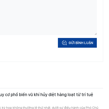
GỬI BÌNH LUẬN
y cơ phổ biến vũ khí hủy diệt hàng loạt từ trí tuệ
ục kỳ họp không thường lệ thứ nhất, dưới sự điều hành của Phó Chủ