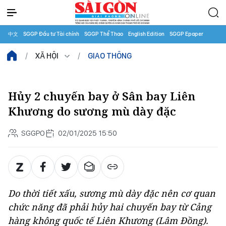
中文
SGGP Đầu tư Tài chính
SGGP Thể Thao
English Edition
SGGP Epaper
XÃ HỘI
GIAO THÔNG
Hủy 2 chuyến bay ở Sân bay Liên
Khương do sương mù dày đặc
SGGPO
02/01/2025 15:50
Do thời tiết xấu, sương mù dày đặc nên cơ quan
chức năng đã phải hủy hai chuyến bay từ Cảng
hàng không quốc tế Liên Khương (Lâm Đồng).