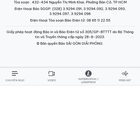
Tòa soạn
: 432-434 Nguyễn Thị Minh Khai, Phường Bàn Cờ, TP.HCM
Điện thoại Báo SGGP
: (028) 3.9294.091, 3.9294.092, 3.9294.093,
3.9294.097, 3.9294.098
Điện thoại Tòa soạn Báo Điện tử
: 08 65 11 22 55
Giấy phép hoạt động Báo in và Báo Điện tử số 305/GP-BTTTT do Bộ Thông
tin và Truyền thông cấp ngày 28-8-2023.
© Bản quyền Báo SÀI GÒN GIẢI PHÓNG.
INFOGRAPHIC /
CHUYÊN MỤC
VIDEO
PODCAST
LONGFORM