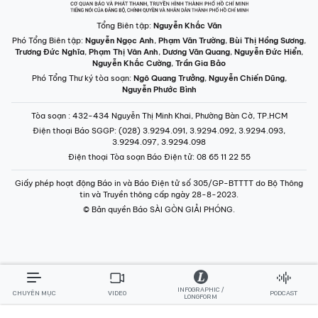
Tổng Biên tập:
Nguyễn Khắc Văn
Phó Tổng Biên tập:
Nguyễn Ngọc Anh
,
Phạm Văn Trường
,
Bùi Thị Hồng Sương
,
Trương Đức Nghĩa
,
Phạm Thị Vân Anh
,
Dương Văn Quang
,
Nguyễn Đức Hiển
,
Nguyễn Khắc Cường
,
Trần Gia Bảo
Phó Tổng Thư ký tòa soạn:
Ngô Quang Trưởng
,
Nguyễn Chiến Dũng
,
Nguyễn Phước Bình
Tòa soạn
: 432-434 Nguyễn Thị Minh Khai, Phường Bàn Cờ, TP.HCM
Điện thoại Báo SGGP
: (028) 3.9294.091, 3.9294.092, 3.9294.093,
3.9294.097, 3.9294.098
Điện thoại Tòa soạn Báo Điện tử
: 08 65 11 22 55
Giấy phép hoạt động Báo in và Báo Điện tử số 305/GP-BTTTT do Bộ Thông
tin và Truyền thông cấp ngày 28-8-2023.
© Bản quyền Báo SÀI GÒN GIẢI PHÓNG.
INFOGRAPHIC /
CHUYÊN MỤC
VIDEO
PODCAST
LONGFORM