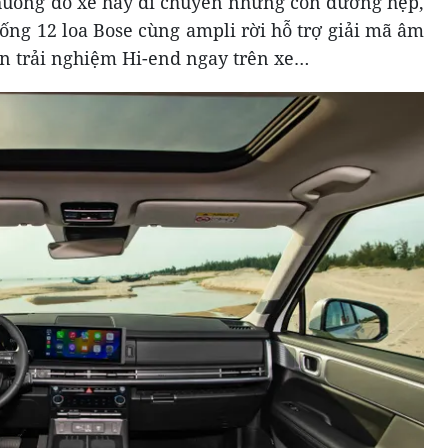
h huống đỗ xe hay di chuyển những con đường hẹp,
ống 12 loa Bose cùng ampli rời hỗ trợ giải mã âm
n trải nghiệm Hi-end ngay trên xe…