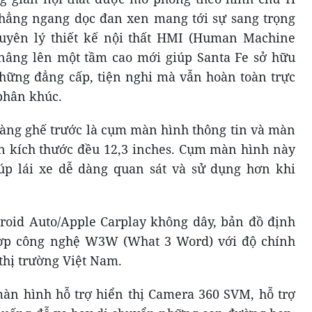
hẳng ngang dọc đan xen mang tới sự sang trọng
uyên lý thiết kế nội thất HMI (Human Machine
 nâng lên một tầm cao mới giúp Santa Fe sở hữu
hững đẳng cấp, tiện nghi mà vẫn hoàn toàn trực
phân khúc.
àng ghế trước là cụm màn hình thông tin và màn
iền kích thước đều 12,3 inches. Cụm màn hình này
iúp lái xe dễ dàng quan sát và sử dụng hơn khi
droid Auto/Apple Carplay không dây, bản đồ định
hợp công nghệ W3W (What 3 Word) với độ chính
 thị trường Việt Nam.
àn hình hỗ trợ hiển thị Camera 360 SVM, hỗ trợ