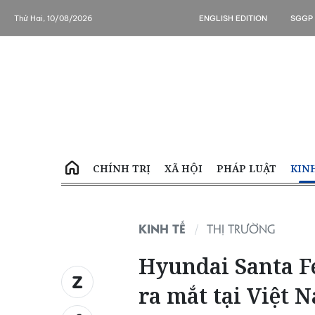
Thứ Hai, 10/08/2026
ENGLISH EDITION
SGGP
CHÍNH TRỊ
XÃ HỘI
PHÁP LUẬT
KIN
KINH TẾ
THỊ TRƯỜNG
Hyundai Santa F
ra mắt tại Việt 