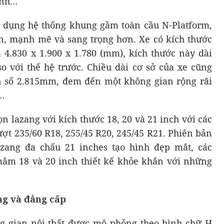
tính…
ử dụng hệ thống khung gầm toàn cầu N-Platform,
n, mạnh mẽ và sang trọng hơn. Xe có kích thước
à 4.830 x 1.900 x 1.780 (mm), kích thước này dài
với thế hệ trước. Chiều dài cơ sở của xe cũng
 số 2.815mm, đem đến một không gian rộng rãi
…
n lazang với kích thước 18, 20 và 21 inch với các
ượt 235/60 R18, 255/45 R20, 245/45 R21. Phiên bản
azang đa chấu 21 inches tạo hình đẹp mắt, các
mâm 18 và 20 inch thiết kế khỏe khắn với những
ng và đẳng cấp
g gian nội thất được mô phỏng theo hình chữ H