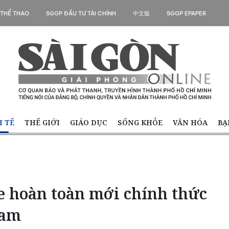
 THỂ THAO
SGGP ĐẦU TƯ TÀI CHÍNH
中文版
SGGP EPAPER
H TẾ
THẾ GIỚI
GIÁO DỤC
SỐNG KHỎE
VĂN HÓA
BẠ
e hoàn toàn mới chính thức
Nam