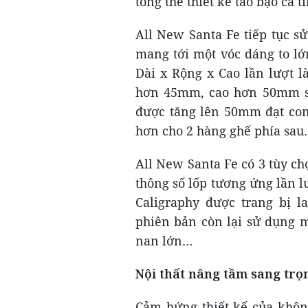
tổng thể thiết kế táo bạo cá 
All New Santa Fe tiếp tục s
mang tới một vóc dáng to lớ
Dài x Rộng x Cao lần lượt l
hơn 45mm, cao hơn 50mm so 
được tăng lên 50mm đạt con
hơn cho 2 hàng ghế phía sau
All New Santa Fe có 3 tùy chọ
thông số lốp tương ứng lần l
Caligraphy được trang bị l
phiên bản còn lại sử dụng 
nan lớn…
Nội thất nâng tầm sang trọ
Cảm hứng thiết kế của khôn