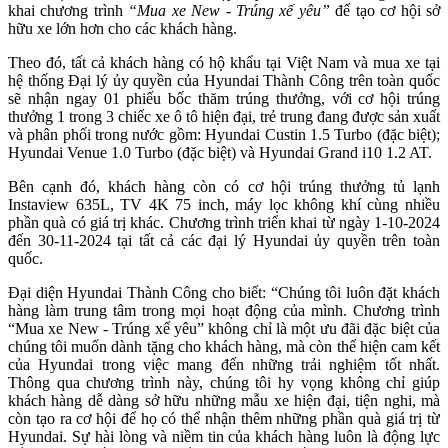
khai chương trình
“Mua xe New - Trúng xế yêu”
để tạo cơ hội sở
hữu xe lớn hơn cho các khách hàng.
Theo đó, tất cả khách hàng có hộ khẩu tại Việt Nam và mua xe tại
hệ thống Đại lý ủy quyền của Hyundai Thành Công trên toàn quốc
sẽ nhận ngay 01 phiếu bốc thăm trúng thưởng, với cơ hội trúng
thưởng 1 trong 3 chiếc xe ô tô hiện đại, trẻ trung đang được sản xuất
và phân phối trong nước gồm: Hyundai Custin 1.5 Turbo (đặc biệt);
Hyundai Venue 1.0 Turbo (đặc biệt) và Hyundai Grand i10 1.2 AT.
Bên cạnh đó, khách hàng còn có cơ hội trúng thưởng tủ lạnh
Instaview 635L, TV 4K 75 inch, máy lọc không khí cùng nhiều
phần quà có giá trị khác. Chương trình triển khai từ ngày 1-10-2024
đến 30-11-2024 tại tất cả các đại lý Hyundai ủy quyền trên toàn
quốc.
Đại diện Hyundai Thành Công cho biết: “Chúng tôi luôn đặt khách
hàng làm trung tâm trong mọi hoạt động của mình. Chương trình
“Mua xe New - Trúng xế yêu” không chỉ là một ưu đãi đặc biệt của
chúng tôi muốn dành tặng cho khách hàng, mà còn thể hiện cam kết
của Hyundai trong việc mang đến những trải nghiệm tốt nhất.
Thông qua chương trình này, chúng tôi hy vọng không chỉ giúp
khách hàng dễ dàng sở hữu những mẫu xe hiện đại, tiện nghi, mà
còn tạo ra cơ hội để họ có thể nhận thêm những phần quà giá trị từ
Hyundai. Sự hài lòng và niềm tin của khách hàng luôn là động lực