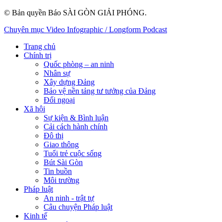
© Bản quyền Báo SÀI GÒN GIẢI PHÓNG.
Chuyên mục
Video
Infographic / Longform
Podcast
Trang chủ
Chính trị
Quốc phòng – an ninh
Nhân sự
Xây dựng Đảng
Bảo vệ nền tảng tư tưởng của Đảng
Đối ngoại
Xã hội
Sự kiện & Bình luận
Cải cách hành chính
Đô thị
Giao thông
Tuổi trẻ cuộc sống
Bút Sài Gòn
Tin buồn
Môi trường
Pháp luật
An ninh - trật tự
Câu chuyện Pháp luật
Kinh tế