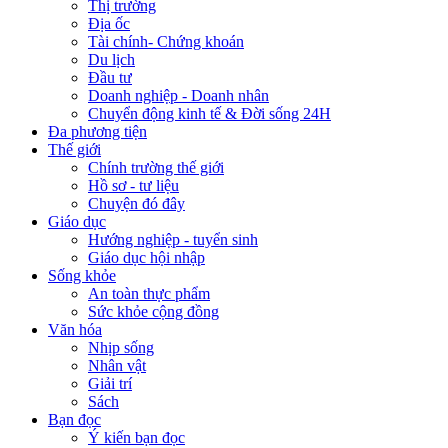
Thị trường
Địa ốc
Tài chính- Chứng khoán
Du lịch
Đầu tư
Doanh nghiệp - Doanh nhân
Chuyển động kinh tế & Đời sống 24H
Đa phương tiện
Thế giới
Chính trường thế giới
Hồ sơ - tư liệu
Chuyện đó đây
Giáo dục
Hướng nghiệp - tuyển sinh
Giáo dục hội nhập
Sống khỏe
An toàn thực phẩm
Sức khỏe cộng đồng
Văn hóa
Nhịp sống
Nhân vật
Giải trí
Sách
Bạn đọc
Ý kiến bạn đọc