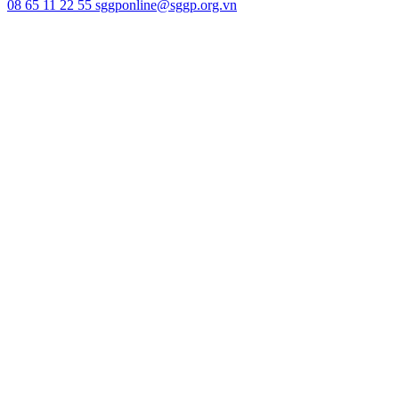
08 65 11 22 55
sggponline@sggp.org.vn