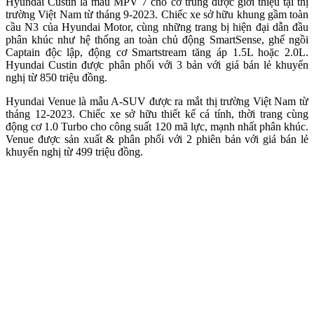
Hyundai Custin là mẫu MPV 7 chỗ cỡ trung được giới thiệu tại thị
trường Việt Nam từ tháng 9-2023. Chiếc xe sở hữu khung gầm toàn
cầu N3 của Hyundai Motor, cùng những trang bị hiện đại dẫn đầu
phân khúc như hệ thống an toàn chủ động SmartSense, ghế ngồi
Captain độc lập, động cơ Smartstream tăng áp 1.5L hoặc 2.0L.
Hyundai Custin được phân phối với 3 bản với giá bán lẻ khuyến
nghị từ 850 triệu đồng.
Hyundai Venue là mẫu A-SUV được ra mắt thị trường Việt Nam từ
tháng 12-2023. Chiếc xe sở hữu thiết kế cá tính, thời trang cùng
động cơ 1.0 Turbo cho công suất 120 mã lực, mạnh nhất phân khúc.
Venue được sản xuất & phân phối với 2 phiên bản với giá bán lẻ
khuyến nghị từ 499 triệu đồng.