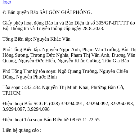
logo
© Bản quyền Báo SÀI GÒN GIẢI PHÓNG.
Giấy phép hoạt động Báo in và Báo Điện tử số 305/GP-BTTTT do
Bộ Thông tin và Truyền thông cấp ngày 28-8-2023.
Tổng Biên tập:
Nguyễn Khắc Văn
Phó Tổng Biên tập:
Nguyễn Ngọc Anh
,
Phạm Văn Trường
,
Bùi Thị
Hồng Sương
,
Trương Đức Nghĩa
,
Phạm Thị Vân Anh
,
Dương Văn
Quang
,
Nguyễn Đức Hiển
,
Nguyễn Khắc Cường
,
Trần Gia Bảo
Phó Tổng Thư ký tòa soạn:
Ngô Quang Trưởng
,
Nguyễn Chiến
Dũng
,
Nguyễn Phước Bình
Tòa soạn : 432-434 Nguyễn Thị Minh Khai, Phường Bàn Cờ,
TP.HCM
Điện thoại Báo SGGP: (028) 3.9294.091, 3.9294.092, 3.9294.093,
3.9294.097, 3.9294.098
Điện thoại Tòa soạn Báo Điện tử: 08 65 11 22 55
Liên hệ quảng cáo :