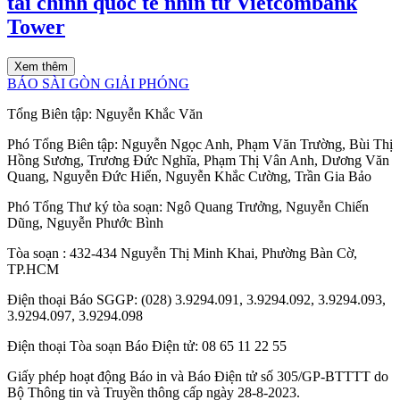
tài chính quốc tế nhìn từ Vietcombank
Tower
Xem thêm
BÁO SÀI GÒN GIẢI PHÓNG
Tổng Biên tập:
Nguyễn Khắc Văn
Phó Tổng Biên tập:
Nguyễn Ngọc Anh
,
Phạm Văn Trường
,
Bùi Thị
Hồng Sương
,
Trương Đức Nghĩa
,
Phạm Thị Vân Anh
,
Dương Văn
Quang
,
Nguyễn Đức Hiển
,
Nguyễn Khắc Cường
,
Trần Gia Bảo
Phó Tổng Thư ký tòa soạn:
Ngô Quang Trưởng
,
Nguyễn Chiến
Dũng
,
Nguyễn Phước Bình
Tòa soạn
: 432-434 Nguyễn Thị Minh Khai, Phường Bàn Cờ,
TP.HCM
Điện thoại Báo SGGP
: (028) 3.9294.091, 3.9294.092, 3.9294.093,
3.9294.097, 3.9294.098
Điện thoại Tòa soạn Báo Điện tử
: 08 65 11 22 55
Giấy phép hoạt động Báo in và Báo Điện tử số 305/GP-BTTTT do
Bộ Thông tin và Truyền thông cấp ngày 28-8-2023.