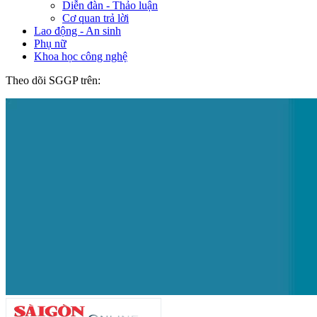
Diễn đàn - Thảo luận
Cơ quan trả lời
Lao động - An sinh
Phụ nữ
Khoa học công nghệ
Theo dõi SGGP trên: