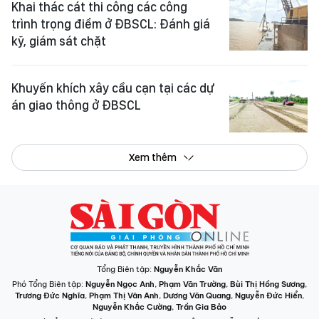
Xem thêm
Tổng Biên tập:
Nguyễn Khắc Văn
Phó Tổng Biên tập:
Nguyễn Ngọc Anh
,
Phạm Văn Trường
,
Bùi Thị Hồng Sương
,
Trương Đức Nghĩa
,
Phạm Thị Vân Anh
,
Dương Văn Quang
,
Nguyễn Đức Hiển
,
Nguyễn Khắc Cường
,
Trần Gia Bảo
Phó Tổng Thư ký tòa soạn:
Ngô Quang Trưởng
,
Nguyễn Chiến Dũng
,
Nguyễn Phước Bình
Tòa soạn
: 432-434 Nguyễn Thị Minh Khai, Phường Bàn Cờ, TP.HCM
Điện thoại Báo SGGP
: (028) 3.9294.091, 3.9294.092, 3.9294.093,
3.9294.097, 3.9294.098
Điện thoại Tòa soạn Báo Điện tử
: 08 65 11 22 55
Giấy phép hoạt động Báo in và Báo Điện tử số 305/GP-BTTTT do Bộ Thông
tin và Truyền thông cấp ngày 28-8-2023.
© Bản quyền Báo SÀI GÒN GIẢI PHÓNG.