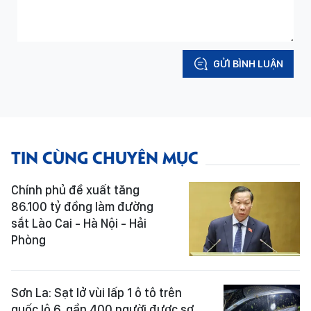
GỬI BÌNH LUẬN
TIN CÙNG CHUYÊN MỤC
Chính phủ đề xuất tăng
86.100 tỷ đồng làm đường
sắt Lào Cai - Hà Nội - Hải
Phòng
Sơn La: Sạt lở vùi lấp 1 ô tô trên
quốc lộ 6, gần 400 người được sơ