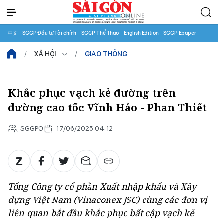
中文
SGGP Đầu tư Tài chính
SGGP Thể Thao
English Edition
SGGP Epaper
XÃ HỘI
GIAO THÔNG
Khắc phục vạch kẻ đường trên
đường cao tốc Vĩnh Hảo - Phan Thiết
SGGPO
17/06/2025 04:12
Tổng Công ty cổ phần Xuất nhập khẩu và Xây
dựng Việt Nam (Vinaconex JSC) cùng các đơn vị
liên quan bắt đầu khắc phục bất cập vạch kẻ