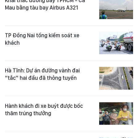
Hà Tĩnh: Dự án đường vành đai
“tắc” hai đầu đã thông tuyến
Hành khách đi xe buýt được bốc
thăm trúng thưởng
Khai thác cát thi công các công
trình trọng điểm ở ĐBSCL: Đánh giá
kỹ, giám sát chặt
Khuyến khích xây cầu cạn tại các dự
án giao thông ở ĐBSCL