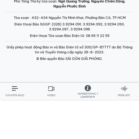
INFOGRAPHIC /
CHUYÊN MỤC
VIDEO
PODCAST
LONGFORM