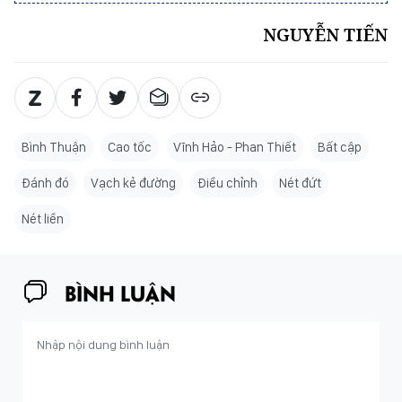
NGUYỄN TIẾN
Bình Thuận
Cao tốc
Vĩnh Hảo - Phan Thiết
Bất cập
Đánh đó
Vạch kẻ đường
Điều chỉnh
Nét đứt
Nét liền
BÌNH LUẬN