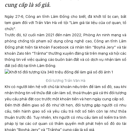
cung cấp là sổ giả.
Ngày 27-6, Công an tỉnh Lâm Đồng cho biết, đã khởi tố bị can, bắt
tạm giam đối với Trần Văn Hà về tội "Làm giả tài liệu của cơ quan, tổ
chức".
Trước đó, từ cuối năm 2021 đến năm 2022, Phòng An ninh mạng và
phòng chống tội phạm sử dụng công nghệ cao, Công an tỉnh Lâm
Đồng phát hiện tài khoản Facebook cá nhân tên “Boyhà Jery” và tài
khoản Zalo tên “Trầnha” thường xuyên đăng tải trên mạng xã hội các
thông tin về việc quảng cáo buôn bán đất và có dịch vụ nhận làm sổ
đất (sổ đỏ) tại tỉnh Lâm Đồng.
Đối tượng Trần Văn Hà
Khi có người liên hệ với chủ tài khoản nêu trên để làm sổ đỏ, sau khi
nhận thông tin về thửa đất cần làm sổ, thoả thuận giá cả thì đối tượng
yêu cầu phải đặt cọc trước một khoản tiền và hẹn ngày cung cấp sổ.
Đến thời điểm giao sổ đỏ như lời hẹn, đối tượng gặp người có nhu
cầu, tiến hành giao sổ và yêu cầu trả nốt số tiền còn lại như thỏa
thuận trước đó. Tuy nhiên, khi người có nhu cầu làm sổ kiểm tra tính
pháp lý tại các cơ quan có thẩm quyền mới phát hiện sổ đỏ do tài
khoản “Boyhà Jery” và “Trầnha” cung cấp là sổ giả.