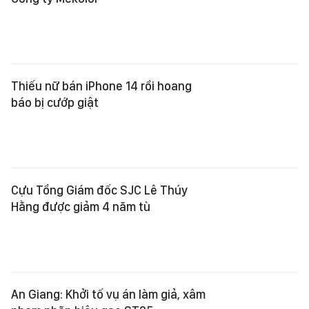
Thiếu nữ bán iPhone 14 rồi hoang
báo bị cướp giật
Cựu Tổng Giám đốc SJC Lê Thúy
Hằng được giảm 4 năm tù
An Giang: Khởi tố vụ án làm giả, xâm
phạm nhãn hiệu gạo ST25