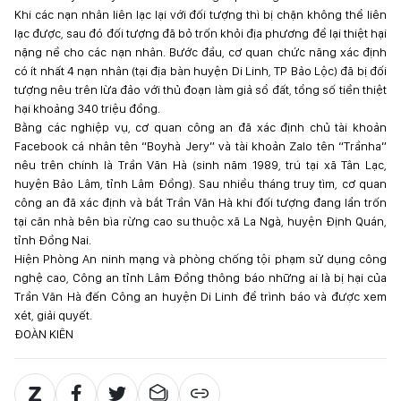
Khi các nạn nhân liên lạc lại với đối tượng thì bị chặn không thể liên
lạc được, sau đó đối tượng đã bỏ trốn khỏi địa phương để lại thiệt hại
nặng nề cho các nạn nhân. Bước đầu, cơ quan chức năng xác định
có ít nhất 4 nạn nhân (tại địa bàn huyện Di Linh, TP Bảo Lộc) đã bị đối
tượng nêu trên lừa đảo với thủ đoạn làm giả sổ đất, tổng số tiền thiệt
hại khoảng 340 triệu đồng.
Bằng các nghiệp vụ, cơ quan công an đã xác định chủ tài khoản
Facebook cá nhân tên “Boyhà Jery” và tài khoản Zalo tên “Trầnha”
nêu trên chính là Trần Văn Hà (sinh năm 1989, trú tại xã Tân Lạc,
huyện Bảo Lâm, tỉnh Lâm Đồng). Sau nhiều tháng truy tìm, cơ quan
công an đã xác định và bắt Trần Văn Hà khi đối tượng đang lẩn trốn
tại căn nhà bên bìa rừng cao su thuộc xã La Ngà, huyện Định Quán,
tỉnh Đồng Nai.
Hiện Phòng An ninh mạng và phòng chống tội phạm sử dụng công
nghệ cao, Công an tỉnh Lâm Đồng thông báo những ai là bị hại của
Trần Văn Hà đến Công an huyện Di Linh để trình báo và được xem
xét, giải quyết.
ĐOÀN KIÊN