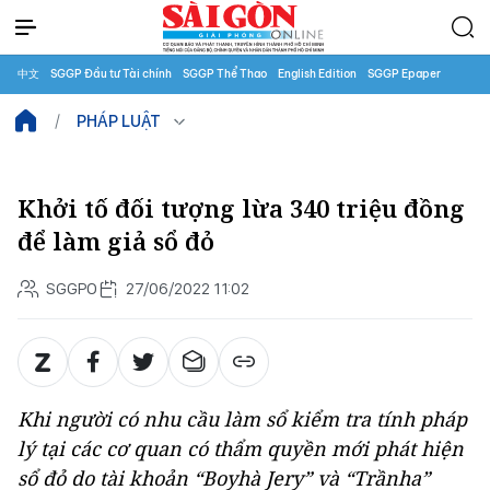
中文
SGGP Đầu tư Tài chính
SGGP Thể Thao
English Edition
SGGP Epaper
PHÁP LUẬT
Khởi tố đối tượng lừa 340 triệu đồng
để làm giả sổ đỏ
SGGPO
27/06/2022 11:02
Khi người có nhu cầu làm sổ kiểm tra tính pháp
lý tại các cơ quan có thẩm quyền mới phát hiện
sổ đỏ do tài khoản “Boyhà Jery” và “Trầnha”