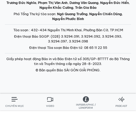
Phó Tổng Thư ký tòa soạn:
Ngô Quang Trưởng
,
Nguyễn Chiến Dũng
,
Nguyễn Phước Bình
Tòa soạn
: 432-434 Nguyễn Thị Minh Khai, Phường Bàn Cờ, TP.HCM
Điện thoại Báo SGGP
: (028) 3.9294.091, 3.9294.092, 3.9294.093,
3.9294.097, 3.9294.098
Điện thoại Tòa soạn Báo Điện tử
: 08 65 11 22 55
Giấy phép hoạt động Báo in và Báo Điện tử số 305/GP-BTTTT do Bộ Thông
tin và Truyền thông cấp ngày 28-8-2023.
© Bản quyền Báo SÀI GÒN GIẢI PHÓNG.
INFOGRAPHIC /
CHUYÊN MỤC
VIDEO
PODCAST
LONGFORM