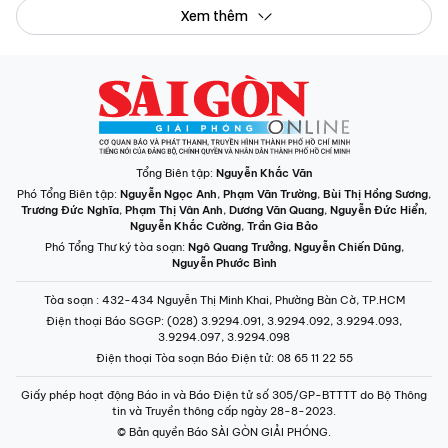
Xem thêm
Tổng Biên tập:
Nguyễn Khắc Văn
Phó Tổng Biên tập:
Nguyễn Ngọc Anh
,
Phạm Văn Trường
,
Bùi Thị Hồng Sương
,
Trương Đức Nghĩa
,
Phạm Thị Vân Anh
,
Dương Văn Quang
,
Nguyễn Đức Hiển
,
Nguyễn Khắc Cường
,
Trần Gia Bảo
Phó Tổng Thư ký tòa soạn:
Ngô Quang Trưởng
,
Nguyễn Chiến Dũng
,
Nguyễn Phước Bình
Tòa soạn
: 432-434 Nguyễn Thị Minh Khai, Phường Bàn Cờ, TP.HCM
Điện thoại Báo SGGP
: (028) 3.9294.091, 3.9294.092, 3.9294.093,
3.9294.097, 3.9294.098
Điện thoại Tòa soạn Báo Điện tử
: 08 65 11 22 55
Giấy phép hoạt động Báo in và Báo Điện tử số 305/GP-BTTTT do Bộ Thông
tin và Truyền thông cấp ngày 28-8-2023.
© Bản quyền Báo SÀI GÒN GIẢI PHÓNG.