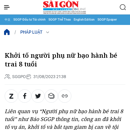
中文
SGGP Đầu tư Tài chính
SGGP Thể Thao
English Edition
SGGP Epaper
PHÁP LUẬT
Khởi tố người phụ nữ bạo hành bé
trai 8 tuổi
SGGPO
31/08/2023 21:38
Liên quan vụ “Người phụ nữ bạo hành bé trai 8
tuổi” như Báo SGGP thông tin, công an đã khởi
tố vụ án, khởi tố và bắt tạm giam bị can về tội