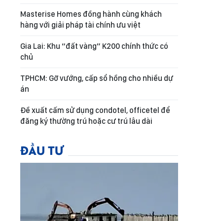
Masterise Homes đồng hành cùng khách
hàng với giải pháp tài chính ưu việt
Gia Lai: Khu “đất vàng” K200 chính thức có
chủ
TPHCM: Gỡ vướng, cấp sổ hồng cho nhiều dự
án
Đề xuất cấm sử dụng condotel, officetel để
đăng ký thường trú hoặc cư trú lâu dài
ĐẦU TƯ