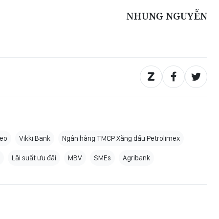
NHUNG NGUYỄN
eo
Vikki Bank
Ngân hàng TMCP Xăng dầu Petrolimex
Lãi suất ưu đãi
MBV
SMEs
Agribank