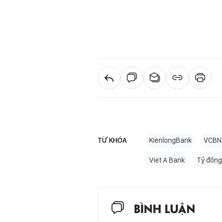
TỪ KHÓA
KienlongBank
VCBN
Viet A Bank
Tỷ đồng
BÌNH LUẬN