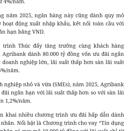
từ 4%/năm.
ong năm 2025, ngân hàng này cũng dành quy mô
ợ hoạt động xuất nhập khẩu, kết nối toàn cầu với
gắn hạn bằng VND.
 trình Thúc đẩy tăng trưởng cùng khách hàng
 Agribank dành 80.000 tỷ đồng vốn ưu đãi ngắn
 doanh nghiệp lớn, lãi suất thấp hơn sàn lãi suất
,5%/năm.
h nghiệp nhỏ và vừa (SMEs), năm 2025, Agribank
 đãi ngắn hạn với lãi suất thấp hơn so với sàn lãi
ến 1,2%/năm.
ển khai nhiều chương trình ưu đãi hấp dẫn dành
 nhân. Nổi bật là Chương trình cho vay “Tín dụng
nhân có quy mô 10.000 tỷ đồng với lãi suất chỉ từ