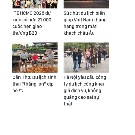
ITE HCMC 2026 dự
Sức hút du lịch biển
kiến có hơn 21.000
giúp Việt Nam thăng
cuộc hẹn giao
hạng trong mắt
thương B2B
khách châu Âu
Cần Thơ: Du lịch sinh
Hà Nội yêu cầu công
thái "thắng lớn" dịp
ty du lịch công khai
hè
giá dịch vụ, không
quảng cáo sai sự
thật