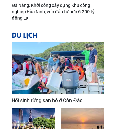
Đà Nẵng: Khởi công xây dựng Khu công
nghiệp Hòa Ninh, vốn đầu tư hơn 6.200 tỷ
đồng
DU LỊCH
Hồi sinh rừng san hô ở Côn Đảo