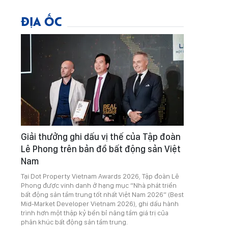
ĐỊA ỐC
Giải thưởng ghi dấu vị thế của Tập đoàn
Lê Phong trên bản đồ bất động sản Việt
Nam
Tại Dot Property Vietnam Awards 2026, Tập đoàn Lê
Phong được vinh danh ở hạng mục “Nhà phát triển
bất động sản tầm trung tốt nhất Việt Nam 2026” (Best
Mid-Market Developer Vietnam 2026), ghi dấu hành
trình hơn một thập kỷ bền bỉ nâng tầm giá trị của
phân khúc bất động sản tầm trung.