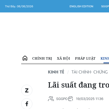
Thứ Bảy, 08/08/2026
ENGLISH EDITION
SGGP
CHÍNH TRỊ
XÃ HỘI
PHÁP LUẬT
KIN
KINH TẾ
TÀI CHÍNH- CHỨN
Lãi suất đang t
SGGPO
19/03/2025 11:36