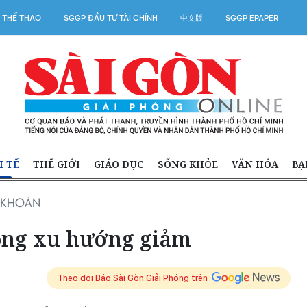
 THỂ THAO
SGGP ĐẦU TƯ TÀI CHÍNH
中文版
SGGP EPAPER
H TẾ
THẾ GIỚI
GIÁO DỤC
SỐNG KHỎE
VĂN HÓA
BẠ
G KHOÁN
rong xu hướng giảm
Theo dõi Báo Sài Gòn Giải Phóng trên