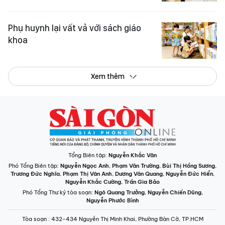
Phụ huynh lại vất vả với sách giáo
khoa
Xem thêm
Tổng Biên tập:
Nguyễn Khắc Văn
Phó Tổng Biên tập:
Nguyễn Ngọc Anh
,
Phạm Văn Trường
,
Bùi Thị Hồng Sương
,
Trương Đức Nghĩa
,
Phạm Thị Vân Anh
,
Dương Văn Quang
,
Nguyễn Đức Hiển
,
Nguyễn Khắc Cường
,
Trần Gia Bảo
Phó Tổng Thư ký tòa soạn:
Ngô Quang Trưởng
,
Nguyễn Chiến Dũng
,
Nguyễn Phước Bình
Tòa soạn
: 432-434 Nguyễn Thị Minh Khai, Phường Bàn Cờ, TP.HCM