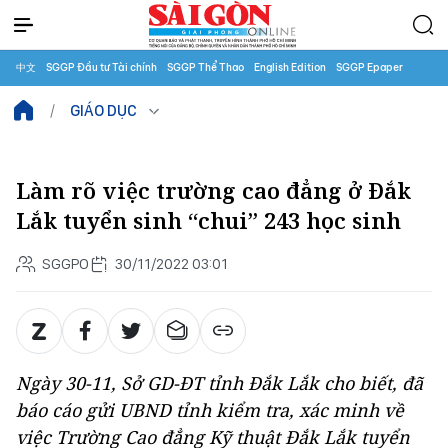
中文
SGGP Đầu tư Tài chính
SGGP Thể Thao
English Edition
SGGP Epaper
GIÁO DỤC
​Làm rõ việc trường cao đẳng ở Đắk
Lắk tuyển sinh “chui” 243 học sinh
SGGPO
30/11/2022 03:01
Ngày 30-11, Sở GD-ĐT tỉnh Đắk Lắk cho biết, đã
báo cáo gửi UBND tỉnh kiểm tra, xác minh về
việc Trường Cao đẳng Kỹ thuật Đắk Lắk tuyển