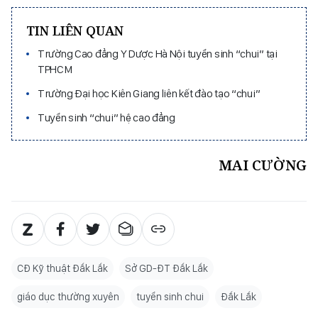
TIN LIÊN QUAN
Trường Cao đẳng Y Dược Hà Nội tuyển sinh “chui” tại
TPHCM
Trường Đại học Kiên Giang liên kết đào tạo “chui”
Tuyển sinh “chui” hệ cao đẳng
MAI CƯỜNG
CĐ Kỹ thuật Đắk Lắk
Sở GD-ĐT Đắk Lắk
giáo dục thường xuyên
tuyển sinh chui
Đắk Lắk