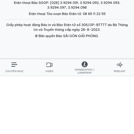
Điện thoại Báo SGGP
: (028) 3.9294.091, 3.9294.092, 3.9294.093,
3.9294.097, 3.9294.098
Điện thoại Tòa soạn Báo Điện tử
: 08 65 11 22 55
Giấy phép hoạt động Báo in và Báo Điện tử số 305/GP-BTTTT do Bộ Thông
tin và Truyền thông cấp ngày 28-8-2023.
© Bản quyền Báo SÀI GÒN GIẢI PHÓNG.
INFOGRAPHIC /
CHUYÊN MỤC
VIDEO
PODCAST
LONGFORM