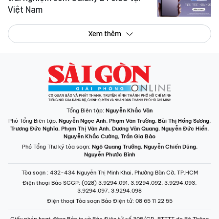
Việt Nam
Xem thêm
Tổng Biên tập:
Nguyễn Khắc Văn
Phó Tổng Biên tập:
Nguyễn Ngọc Anh
,
Phạm Văn Trường
,
Bùi Thị Hồng Sương
,
Trương Đức Nghĩa
,
Phạm Thị Vân Anh
,
Dương Văn Quang
,
Nguyễn Đức Hiển
,
Nguyễn Khắc Cường
,
Trần Gia Bảo
Phó Tổng Thư ký tòa soạn:
Ngô Quang Trưởng
,
Nguyễn Chiến Dũng
,
Nguyễn Phước Bình
Tòa soạn
: 432-434 Nguyễn Thị Minh Khai, Phường Bàn Cờ, TP.HCM
Điện thoại Báo SGGP
: (028) 3.9294.091, 3.9294.092, 3.9294.093,
3.9294.097, 3.9294.098
Điện thoại Tòa soạn Báo Điện tử
: 08 65 11 22 55
Giấy phép hoạt động Báo in và Báo Điện tử số 305/GP-BTTTT do Bộ Thông