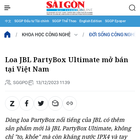
中文
SGGP Đầu tư Tài chính
SGGP Thể Thao
English Edition
SGGP Epaper
KHOA HỌC CÔNG NGHỆ
ĐỜI SỐNG CÔNG NGHỆ
Loa JBL PartyBox Ultimate mở bán
tại Việt Nam
SGGPO
13/12/2023 11:39
Dòng loa PartyBox nổi tiếng của JBL có thêm
sản phẩm mới là JBL PartyBox Ultimate, không
chỉ "to, khỏe" mà còn kháng nước IPX4 và tay