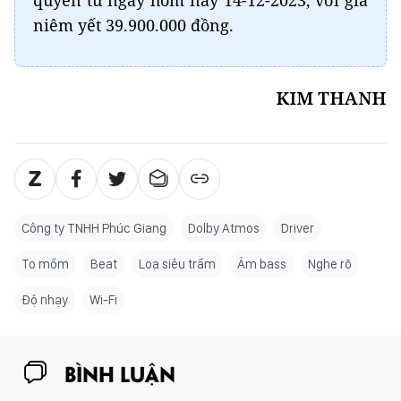
niêm yết 39.900.000 đồng.
KIM THANH
Công ty TNHH Phúc Giang
Dolby Atmos
Driver
To mồm
Beat
Loa siêu trầm
Âm bass
Nghe rõ
Độ nhạy
Wi-Fi
BÌNH LUẬN