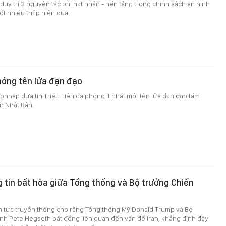
 duy trì 3 nguyên tắc phi hạt nhân - nền tảng trong chính sách an ninh
t nhiều thập niên qua.
hóng tên lửa đạn đạo
onhap đưa tin Triều Tiên đã phóng ít nhất một tên lửa đạn đạo tầm
n Nhật Bản.
 tin bất hòa giữa Tổng thống và Bộ trưởng Chiến
in tức truyền thông cho rằng Tổng thống Mỹ Donald Trump và Bộ
nh Pete Hegseth bất đồng liên quan đến vấn đề Iran, khẳng định đây