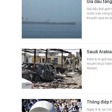
Giá dầu tăng
Giá dầu thế giới
nước Iran công b
thuyền qua eo bi
Saudi Arabia
Đêm 6-8 (giờ Sau
Houthi thực hiện
Yemen.
Thông điệp h
Ngày 6-8, tại C