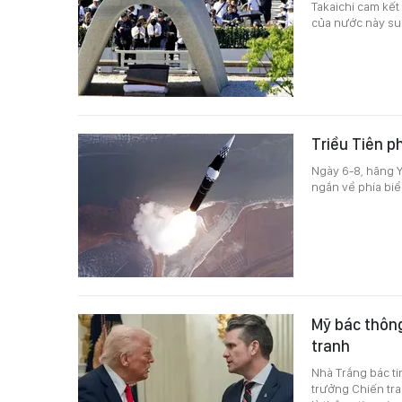
Takaichi cam kết
của nước này suố
Triều Tiên p
Ngày 6-8, hãng Y
ngắn về phía biể
Mỹ bác thông
tranh
Nhà Trắng bác t
trưởng Chiến tra