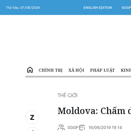
Thứ Sáu, 07/08/2026
ENGLISH EDITION
SGGP
CHÍNH TRỊ
XÃ HỘI
PHÁP LUẬT
KIN
THẾ GIỚI
Moldova: Chấm d
SGGP
16/06/2019 19:14