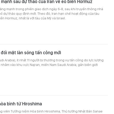
 mạnh sau dự thảo của Iran về eo biển Hormuz
 tăng mạnh trong phiên giao dịch ngày 6-8, sau khi truyền thông nhà
ố dự thảo quy định mới. Theo đó, Iran hạn chế hoạt động của tàu
ển Hormuz, nhất là với tàu của Mỹ và Israel.
 đối mặt làn sóng tấn công mới
di Arabia), ít nhất 11 người bị thương trong vụ tấn công do lực lượng
 nhằm vào khu vực Najran, miền Nam Saudi Arabia, gần biên giới
òa bình từ Hiroshima
ông viên Tưởng niệm Hòa bình Hiroshima, Thủ tướng Nhật Bản Sanae