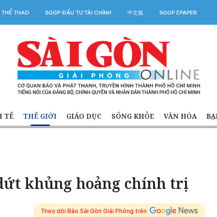
 THỂ THAO
SGGP ĐẦU TƯ TÀI CHÍNH
中文版
SGGP EPAPER
H TẾ
THẾ GIỚI
GIÁO DỤC
SỐNG KHỎE
VĂN HÓA
BẠ
ứt khủng hoảng chính trị
Theo dõi Báo Sài Gòn Giải Phóng trên