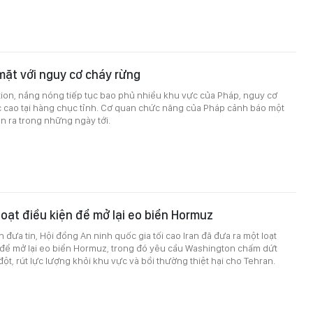
 mặt với nguy cơ cháy rừng
ion, nắng nóng tiếp tục bao phủ nhiều khu vực của Pháp, nguy cơ
 cao tại hàng chục tỉnh. Cơ quan chức năng của Pháp cảnh báo một
n ra trong những ngày tới.
 loạt điều kiện để mở lại eo biển Hormuz
 đưa tin, Hội đồng An ninh quốc gia tối cao Iran đã đưa ra một loạt
 để mở lại eo biển Hormuz, trong đó yêu cầu Washington chấm dứt
ột, rút lực lượng khỏi khu vực và bồi thường thiệt hại cho Tehran.