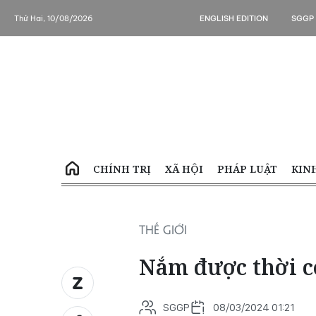
Thứ Hai, 10/08/2026
ENGLISH EDITION
SGGP
CHÍNH TRỊ
XÃ HỘI
PHÁP LUẬT
KIN
THẾ GIỚI
Nắm được thời c
SGGP
08/03/2024 01:21