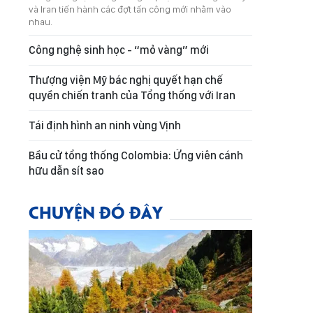
và Iran tiến hành các đợt tấn công mới nhằm vào
nhau.
Công nghệ sinh học - “mỏ vàng” mới
Thượng viện Mỹ bác nghị quyết hạn chế
quyền chiến tranh của Tổng thống với Iran
Tái định hình an ninh vùng Vịnh
Bầu cử tổng thống Colombia: Ứng viên cánh
hữu dẫn sít sao
CHUYỆN ĐÓ ĐÂY