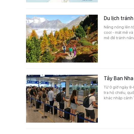
Du lịch tránh
Nắng nóng lên tớ
cool - mát mẻ và 
mẻ để tránh nắn
Tây Ban Nha 
Từ 0 giờ ngày 8-
tra hộ chiếu, qu
khác nhập cảnh T