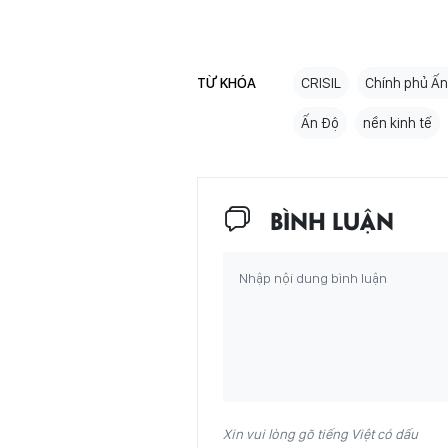
TỪ KHÓA
CRISIL
Chính phủ Ấ
Ấn Độ
nền kinh tế
BÌNH LUẬN
Xin vui lòng gõ tiếng Việt có dấu