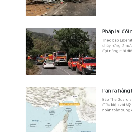
Pháp lại đối
Theo báo Liberat
cháy rừng ở mức
đợt nóng mới diễ
Iran ra hàng
Báo The Guardian
điều kiện với Mỹ
hoàn toàn xung đ