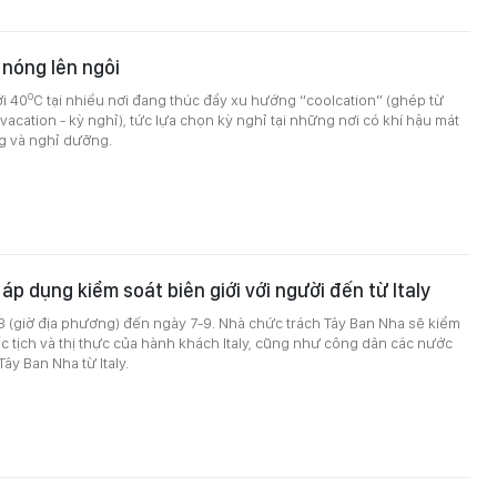
 nóng lên ngôi
o
i 40
C tại nhiều nơi đang thúc đẩy xu hướng “coolcation” (ghép từ
vacation - kỳ nghỉ), tức lựa chọn kỳ nghỉ tại những nơi có khí hậu mát
g và nghỉ dưỡng.
áp dụng kiểm soát biên giới với người đến từ Italy
8 (giờ địa phương) đến ngày 7-9. Nhà chức trách Tây Ban Nha sẽ kiểm
ốc tịch và thị thực của hành khách Italy, cũng như công dân các nước
ây Ban Nha từ Italy.