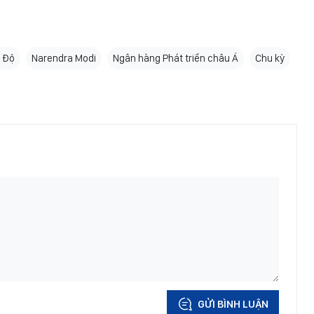
n Độ
Narendra Modi
Ngân hàng Phát triển châu Á
Chu kỳ
GỬI BÌNH LUẬN