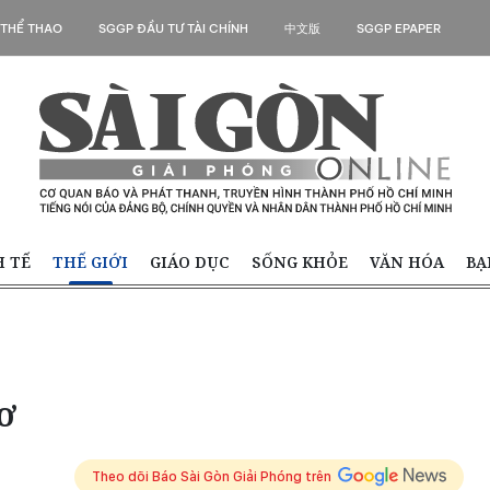
 THỂ THAO
SGGP ĐẦU TƯ TÀI CHÍNH
中文版
SGGP EPAPER
H TẾ
THẾ GIỚI
GIÁO DỤC
SỐNG KHỎE
VĂN HÓA
BẠ
ơ
Theo dõi Báo Sài Gòn Giải Phóng trên