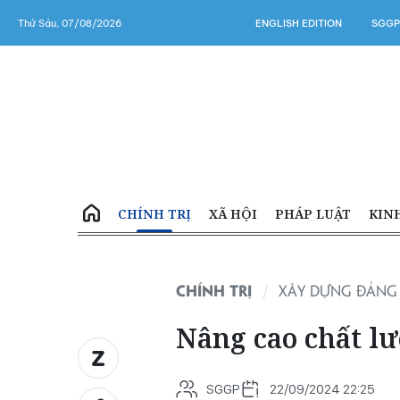
Thứ Sáu, 07/08/2026
ENGLISH EDITION
SGGP
CHÍNH TRỊ
XÃ HỘI
PHÁP LUẬT
KIN
CHÍNH TRỊ
XÂY DỰNG ĐẢNG
Nâng cao chất l
SGGP
22/09/2024 22:25