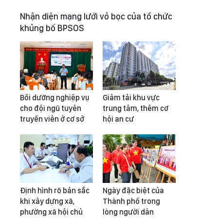
Nhận diện mạng lưới vỏ bọc của tổ chức
khủng bố BPSOS
Bồi dưỡng nghiệp vụ
Giảm tải khu vực
cho đội ngũ tuyên
trung tâm, thêm cơ
truyền viên ở cơ sở
hội an cư
Định hình rõ bản sắc
Ngày đặc biệt của
khi xây dựng xã,
Thành phố trong
phường xã hội chủ
lòng người dân