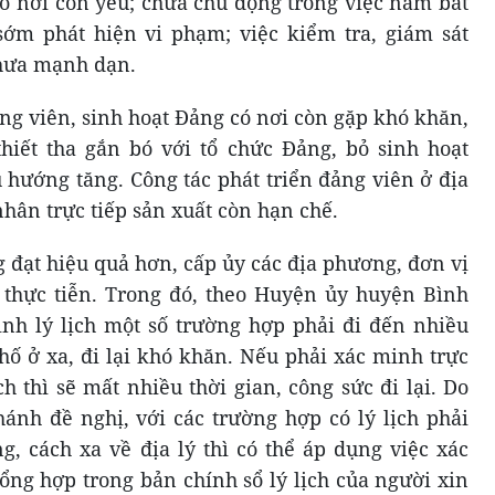
số nơi còn yếu; chưa chủ động trong việc nắm bắt
ớm phát hiện vi phạm; việc kiểm tra, giám sát
hưa mạnh dạn.
ảng viên, sinh hoạt Đảng có nơi còn gặp khó khăn,
hiết tha gắn bó với tổ chức Đảng, bỏ sinh hoạt
 hướng tăng. Công tác phát triển đảng viên ở địa
nhân trực tiếp sản xuất còn hạn chế.
g đạt hiệu quả hơn, cấp ủy các địa phương, đơn vị
t thực tiễn. Trong đó, theo Huyện ủy huyện Bình
nh lý lịch một số trường hợp phải đi đến nhiều
hố ở xa, đi lại khó khăn. Nếu phải xác minh trực
ch thì sẽ mất nhiều thời gian, công sức đi lại. Do
nh đề nghị, với các trường hợp có lý lịch phải
, cách xa về địa lý thì có thể áp dụng việc xác
ổng hợp trong bản chính sổ lý lịch của người xin