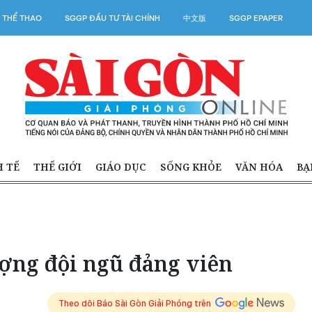
 THỂ THAO
SGGP ĐẦU TƯ TÀI CHÍNH
中文版
SGGP EPAPER
H TẾ
THẾ GIỚI
GIÁO DỤC
SỐNG KHỎE
VĂN HÓA
BẠ
ượng đội ngũ đảng viên
Theo dõi Báo Sài Gòn Giải Phóng trên