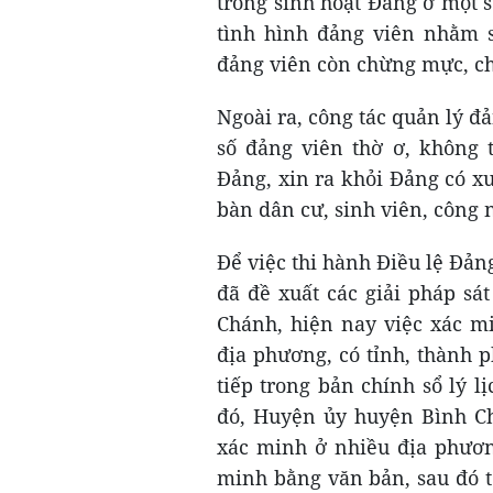
trong sinh hoạt Đảng ở một 
tình hình đảng viên nhằm s
đảng viên còn chừng mực, c
Ngoài ra, công tác quản lý đ
số đảng viên thờ ơ, không t
Đảng, xin ra khỏi Đảng có xu
bàn dân cư, sinh viên, công 
Để việc thi hành Điều lệ Đản
đã đề xuất các giải pháp sá
Chánh, hiện nay việc xác mi
địa phương, có tỉnh, thành p
tiếp trong bản chính sổ lý lị
đó, Huyện ủy huyện Bình Chá
xác minh ở nhiều địa phương
minh bằng văn bản, sau đó t