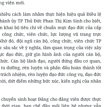
ng viên mới.
nhiều cách làm nhằm thực hiện hiệu quả Điều lệ
hành ủy TP Thủ Đức Phan Thị Kim Sinh cho biết,
n khai bộ tiêu chí về chuẩn mực đạo đức của cấp
 công chức, viên chức, lực lượng vũ trang trực
hờ đó, đội ngũ cán bộ, công chức, viên chức TP
 sâu sắc về ý nghĩa, tầm quan trọng của việc xây
c đạo đức, giữ gìn hình ảnh của người cán bộ,
chức. Cán bộ lãnh đạo, người đứng đầu cơ quan,
tu dưỡng, rèn luyện và phấn đấu hoàn thành tốt
 trách nhiệm, rèn luyện đạo đức công vụ, đạo đức
thời, dứt điểm những bức xúc, kiến nghị của nhân
c chuyển sinh hoạt Đảng cho đảng viên được thực
n thời gian, hạn chế đầu mối liên hệ nhưng vẫn