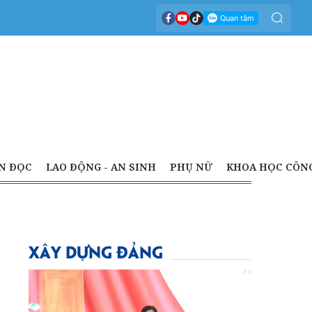
N ĐỌC
LAO ĐỘNG - AN SINH
PHỤ NỮ
KHOA HỌC CÔN
XÂY DỰNG ĐẢNG