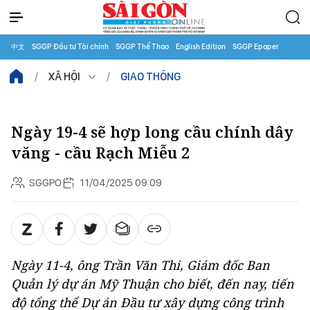
中文
SGGP Đầu tư Tài chính
SGGP Thể Thao
English Edition
SGGP Epaper
XÃ HỘI
GIAO THÔNG
Ngày 19-4 sẽ hợp long cầu chính dây
văng - cầu Rạch Miễu 2
SGGPO
11/04/2025 09:09
Ngày 11-4, ông Trần Văn Thi, Giám đốc Ban
Quản lý dự án Mỹ Thuận cho biết, đến nay, tiến
độ tổng thể Dự án Đầu tư xây dựng công trình