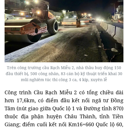
Trên công trường cầu Rạch Miễu 2, nhà thầu huy động 150
đầu thiết bị, 500 công nhân, 83 cán bộ kỹ thuật triển khai 30
mũi nghiêm túc thi công 3 ca, 4 kíp, xuyên lễ
Công trình Cầu Rạch Miễu 2 có tổng chiều dài
hơn 17,6km, có điểm đầu kết nối ngã tư Đồng
Tâm (nút giao giữa Quốc lộ 1 và Đường tỉnh 870)
thuộc địa phận huyện Châu Thành, tỉnh Tiền
Giang; điểm cuối kết nối Km16+660 Quốc lộ 60,