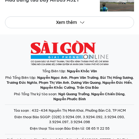
Xem thêm
Tổng Biên tập:
Nguyễn Khắc Văn
Phó Tổng Biên tập:
Nguyễn Ngọc Anh
,
Phạm Văn Trường
,
Bùi Thị Hồng Sương
,
Trương Đức Nghĩa
,
Phạm Thị Vân Anh
,
Dương Văn Quang
,
Nguyễn Đức Hiển
,
Nguyễn Khắc Cường
,
Trần Gia Bảo
Phó Tổng Thư ký tòa soạn:
Ngô Quang Trưởng
,
Nguyễn Chiến Dũng
,
Nguyễn Phước Bình
Tòa soạn
: 432-434 Nguyễn Thị Minh Khai, Phường Bàn Cờ, TP.HCM
Điện thoại Báo SGGP
: (028) 3.9294.091, 3.9294.092, 3.9294.093,
3.9294.097, 3.9294.098
Điện thoại Tòa soạn Báo Điện tử
: 08 65 11 22 55