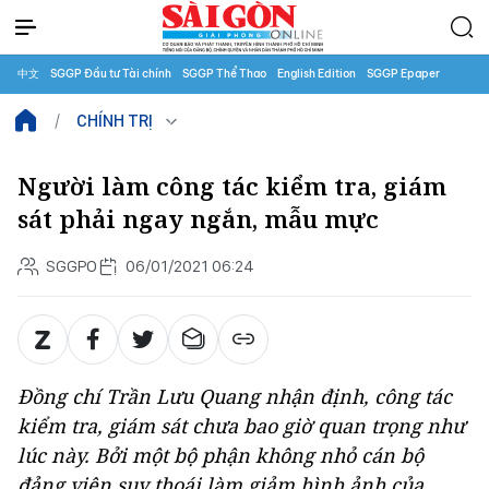
中文
SGGP Đầu tư Tài chính
SGGP Thể Thao
English Edition
SGGP Epaper
CHÍNH TRỊ
Người làm công tác kiểm tra, giám
sát phải ngay ngắn, mẫu mực
SGGPO
06/01/2021 06:24
Đồng chí Trần Lưu Quang nhận định, công tác
kiểm tra, giám sát chưa bao giờ quan trọng như
lúc này. Bởi một bộ phận không nhỏ cán bộ
đảng viên suy thoái làm giảm hình ảnh của