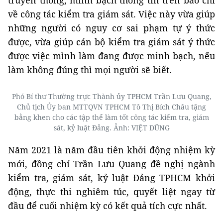
truyền thông, minh bạch thông tin trên báo chí
về công tác kiểm tra giám sát. Việc này vừa giúp
những người có nguy cơ sai phạm tự ý thức
được, vừa giúp cán bộ kiểm tra giám sát ý thức
được việc mình làm đang được minh bạch, nếu
làm không đúng thì mọi người sẽ biết.
Phó Bí thư Thường trực Thành ủy TPHCM Trần Lưu Quang,
Chủ tịch Ủy ban MTTQVN TPHCM Tô Thị Bích Châu tặng
bằng khen cho các tập thể làm tốt công tác kiểm tra, giám
sát, kỷ luật Đảng. Ảnh: VIỆT DŨNG
Năm 2021 là năm đầu tiên khởi động nhiệm kỳ
mới, đồng chí Trần Lưu Quang đề nghị ngành
kiểm tra, giám sát, kỷ luật Đảng TPHCM khởi
động, thực thi nghiêm túc, quyết liệt ngay từ
đầu để cuối nhiệm kỳ có kết quả tích cực nhất.