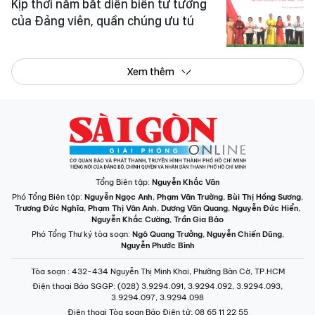
Kịp thời nắm bắt diễn biến tư tưởng
của Đảng viên, quần chúng ưu tú
Xem thêm
Tổng Biên tập:
Nguyễn Khắc Văn
Phó Tổng Biên tập:
Nguyễn Ngọc Anh
,
Phạm Văn Trường
,
Bùi Thị Hồng Sương
,
Trương Đức Nghĩa
,
Phạm Thị Vân Anh
,
Dương Văn Quang
,
Nguyễn Đức Hiển
,
Nguyễn Khắc Cường
,
Trần Gia Bảo
Phó Tổng Thư ký tòa soạn:
Ngô Quang Trưởng
,
Nguyễn Chiến Dũng
,
Nguyễn Phước Bình
Tòa soạn
: 432-434 Nguyễn Thị Minh Khai, Phường Bàn Cờ, TP.HCM
Điện thoại Báo SGGP
: (028) 3.9294.091, 3.9294.092, 3.9294.093,
3.9294.097, 3.9294.098
Điện thoại Tòa soạn Báo Điện tử
: 08 65 11 22 55