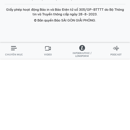
Giấy phép hoạt động Báo in và Báo Điện tử số 305/GP-BTTTT do Bộ Thông
tin và Truyền thông cấp ngày 28-8-2023.
© Bản quyền Báo SÀI GÒN GIẢI PHÓNG.
INFOGRAPHIC /
CHUYÊN MỤC
VIDEO
PODCAST
LONGFORM