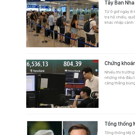
Tây Ban Nha 
Từ 0 giờ ngày 8-
tra hộ chiếu, qu
khác nhập cảnh T
Chứng khoán 
Nhiều thị trường 
những nhà đầu tư
căng thẳng bùng 
Tổng thống 
Tổng thống Mỹ D