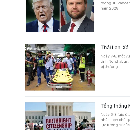
thống JD Vance 
năm 2028.
Thái Lan: Xả
Ngày 7-8, một vụ
tỉnh Nonthaburi,
bị thương.
Tổng thống M
Ngày 6-8 (giờ đ
nhằm hạn chế quy
lực tương tự của