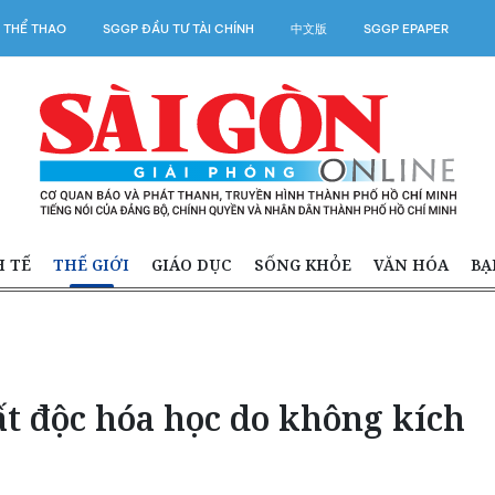
 THỂ THAO
SGGP ĐẦU TƯ TÀI CHÍNH
中文版
SGGP EPAPER
H TẾ
THẾ GIỚI
GIÁO DỤC
SỐNG KHỎE
VĂN HÓA
BẠ
ất độc hóa học do không kích