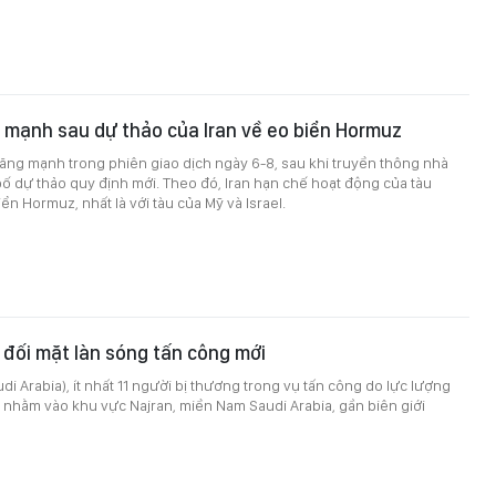
 mạnh sau dự thảo của Iran về eo biển Hormuz
 tăng mạnh trong phiên giao dịch ngày 6-8, sau khi truyền thông nhà
ố dự thảo quy định mới. Theo đó, Iran hạn chế hoạt động của tàu
ển Hormuz, nhất là với tàu của Mỹ và Israel.
 đối mặt làn sóng tấn công mới
di Arabia), ít nhất 11 người bị thương trong vụ tấn công do lực lượng
 nhằm vào khu vực Najran, miền Nam Saudi Arabia, gần biên giới