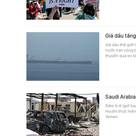
Giá dầu tăng
Giá dầu thế giới
nước Iran công b
thuyền qua eo bi
Saudi Arabia
Đêm 6-8 (giờ Sau
Houthi thực hiện
Yemen.