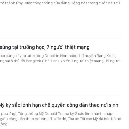
trở thành ứng viên tổng thống của đảng Cộng hòa trong cuộc bầu cử
 súng tại trường học, 7 người thiệt mạng
 xả súng xảy ra tại trường Debsirin Nonthaburi, ở huyện Bang Kruai,
 ngoại ô thủ đô Bangkok (Thái Lan), khiến 7 người thiệt mạng, 15 người
ỹ ký sắc lệnh hạn chế quyền công dân theo nơi sinh
ịa phương), Tổng thống Mỹ Donald Trump ký 2 sắc lệnh hành pháp
ền công dân theo nơi sinh. Trước đó, Tòa án Tối cao Mỹ đã bác bỏ nỗ
 ông.