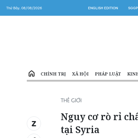
Thứ Bảy, 08/08/2026
ENGLISH EDITION
SGGP
CHÍNH TRỊ
XÃ HỘI
PHÁP LUẬT
KIN
THẾ GIỚI
Nguy cơ rò rỉ ch
tại Syria