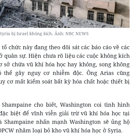
 Syria bị Israel không kích. Ảnh: NBC NEWS
ổ chức này đang theo dõi sát các báo cáo về các
ở quân sự. Hiện chưa rõ liệu các cuộc không kích
ơ sở chứa vũ khí hóa học hay không, song không
ó thể gây nguy cơ nhiễm độc. Ông Arias cũng
y cơ mất kiểm soát bất kỳ hóa chất hoặc thiết bị
Shampaine cho biết, Washington coi tình hình
đặc biệt để vĩnh viễn giải trừ vũ khí hóa học tại
Bà Shampaine nhấn mạnh Washington sẽ ủng hộ
PCW nhằm loại bỏ kho vũ khí hóa học ở Syria.