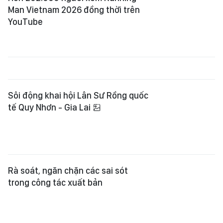
trong công tác xuất bản
Trăng chiến khu - Bừng sáng du lịch
văn hóa vùng đất Củ Chi
Mỹ thuật kết nối bản sắc đại ngàn
với biển cả