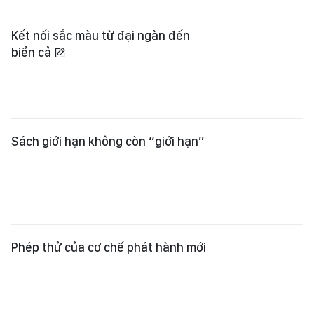
Phép thử của cơ chế phát hành mới
Xem thêm
Tổng Biên tập:
Nguyễn Khắc Văn
Phó Tổng Biên tập:
Nguyễn Ngọc Anh
,
Phạm Văn Trường
,
Bùi Thị Hồng Sương
,
Trương Đức Nghĩa
,
Phạm Thị Vân Anh
,
Dương Văn Quang
,
Nguyễn Đức Hiển
,
Nguyễn Khắc Cường
,
Trần Gia Bảo
Phó Tổng Thư ký tòa soạn:
Ngô Quang Trưởng
,
Nguyễn Chiến Dũng
,
Nguyễn Phước Bình
Tòa soạn
: 432-434 Nguyễn Thị Minh Khai, Phường Bàn Cờ, TP.HCM
Điện thoại Báo SGGP
: (028) 3.9294.091, 3.9294.092, 3.9294.093,