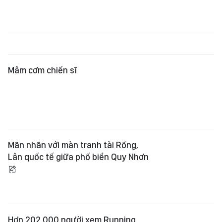
Mãn nhãn với màn tranh tài Rồng,
Lân quốc tế giữa phố biển Quy Nhơn
Hơn 202.000 người xem Running
Man Vietnam 2026 đồng thời trên
YouTube
Sôi động khai hội Lân Sư Rồng quốc
tế Quy Nhơn - Gia Lai
Rà soát, ngăn chặn các sai sót