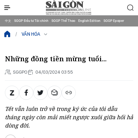
中文
SGGP Đầu tư Tài chính
SGGP Thể Thao
English Edition
SGGP Epaper
VĂN HÓA
Những đồng tiền mừng tuổi...
SGGPO
04/03/2024 03:55
Tết vẫn luôn trở về trong ký ức của tôi dẫu
tháng ngày còn mải miết ngược xuôi giữa hối hả
dòng đời.