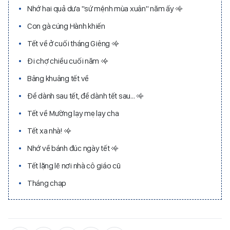
Nhớ hai quả dưa "sứ mệnh mùa xuân" năm ấy
Con gà cúng Hành khiến
Tết về ở cuối tháng Giêng
Đi chợ chiều cuối năm
Bâng khuâng tết về
Để dành sau tết, để dành tết sau…
Tết về Mường lạy mẹ lạy cha
Tết xa nhà!
Nhớ về bánh đúc ngày tết
Tết lặng lẽ nơi nhà cô giáo cũ
Tháng chạp