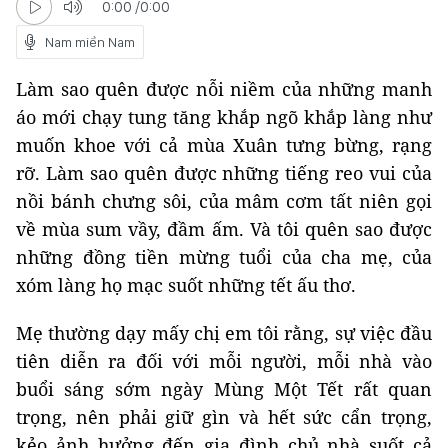
0:00
/
0:00
Nam miền Nam
Làm sao quên được nỗi niềm của những manh
áo mới chạy tung tăng khắp ngõ khắp làng như
muốn khoe với cả mùa Xuân tưng bừng, rạng
rỡ. Làm sao quên được những tiếng reo vui của
nồi bánh chưng sôi, của mâm cơm tất niên gọi
về mùa sum vầy, đầm ấm. Và tôi quên sao được
những đồng tiền mừng tuổi của cha mẹ, của
xóm làng họ mạc suốt những tết ấu thơ.
Mẹ thường dạy mấy chị em tôi rằng, sự việc đầu
tiên diễn ra đối với mỗi người, mỗi nhà vào
buổi sáng sớm ngày Mùng Một Tết rất quan
trọng, nên phải giữ gìn và hết sức cẩn trọng,
kẻo ảnh hưởng đến gia đình chủ nhà suốt cả