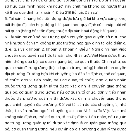
trong các chủ sở hữu chung đối với bất động sản từ bỏ phần quyền
sở hữu của mình hoặc khi người này chết mà không có người thừa
kế theo quy định tại khoản 4 Điều 218 Bộ luật Dân sự.
5. Tài sản là hàng hóa tồn đọng được lưu giữ lại khu vực cảng, kho,
bãi thuộc địa bàn hoạt động hải quan theo quy định của pháp luật về
hải quan (hàng hóa tồn đọng thuộc địa bàn hoạt động hải quan).
6. Tài sản do chủ sở hữu tự nguyện chuyển giao quyền sở hữu cho
Nhà nước Việt Nam không thuộc trường hợp quy định tại các điểm d,
đ, e, g, i và k khoản 2, khoản 3, khoản 4 Điều 1 Nghị định này. Việc
chuyển giao quyền sở hữu tài sản cho Nhà nước Việt Nam được thực
hiện thông qua bộ, cơ quan ngang bộ, cơ quan thuộc Chính phủ, cơ
quan khác ở trung ương (bộ, cơ quan trung ương) hoặc chính quyền
địa phương. Trường hợp khi chuyển giao đã xác định cụ thể cơ quan,
tổ chức, đơn vị tiếp nhận; nếu cơ quan, tổ chức, đơn vị tiếp nhận
thuộc trung ương quản lý thì được xác định là chuyển giao thông
qua bộ, cơ quan trung ương; nếu cơ quan, tổ chức, đơn vị tiếp nhận
thuộc địa phương quản lý thì được xác định là chuyển giao thông
qua chính quyền địa phương. Đối với tài sản do các chuyên gia, nhà
thầu, tư vấn nước ngoài chuyển giao cho Nhà nước Việt Nam mà
không xác định cụ thể cơ quan, tổ chức, đơn vị tiếp nhận, nếu dự án
do trung ương quản lý thì được xác định là chuyển giao thông qua
bộ, cơ quan trung ương; nếu dự án do địa phương quản lý thì được