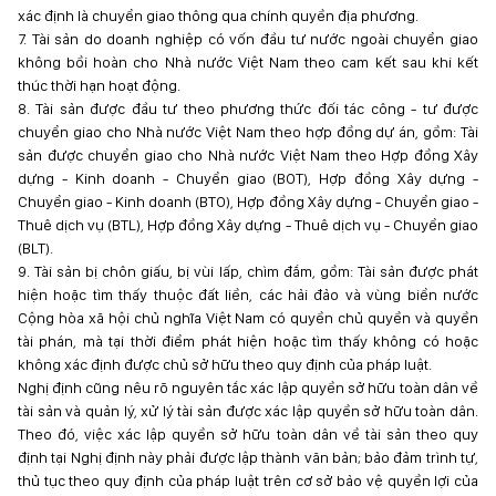
xác định là chuyển giao thông qua chính quyền địa phương.
7. Tài sản do doanh nghiệp có vốn đầu tư nước ngoài chuyển giao
không bồi hoàn cho Nhà nước Việt Nam theo cam kết sau khi kết
thúc thời hạn hoạt động.
8. Tài sản được đầu tư theo phương thức đối tác công - tư được
chuyển giao cho Nhà nước Việt Nam theo hợp đồng dự án, gồm: Tài
sản được chuyển giao cho Nhà nước Việt Nam theo Hợp đồng Xây
dựng - Kinh doanh - Chuyển giao (BOT), Hợp đồng Xây dựng -
Chuyển giao - Kinh doanh (BTO), Hợp đồng Xây dựng - Chuyển giao -
Thuê dịch vụ (BTL), Hợp đồng Xây dựng - Thuê dịch vụ - Chuyển giao
(BLT).
9. Tài sản bị chôn giấu, bị vùi lấp, chìm đắm, gồm: Tài sản được phát
hiện hoặc tìm thấy thuộc đất liền, các hải đảo và vùng biển nước
Cộng hòa xã hội chủ nghĩa Việt Nam có quyền chủ quyền và quyền
tài phán, mà tại thời điểm phát hiện hoặc tìm thấy không có hoặc
không xác định được chủ sở hữu theo quy định của pháp luật.
Nghị định cũng nêu rõ nguyên tắc xác lập quyền sở hữu toàn dân về
tài sản và quản lý, xử lý tài sản được xác lập quyền sở hữu toàn dân.
Theo đó, việc xác lập quyền sở hữu toàn dân về tài sản theo quy
định tại Nghị định này phải được lập thành văn bản; bảo đảm trình tự,
thủ tục theo quy định của pháp luật trên cơ sở bảo vệ quyền lợi của