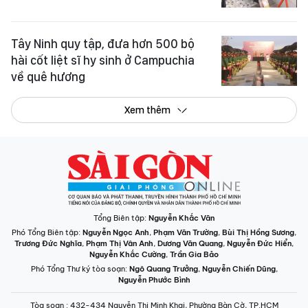
Tây Ninh quy tập, đưa hơn 500 bộ
hài cốt liệt sĩ hy sinh ở Campuchia
về quê hương
Xem thêm
Tổng Biên tập:
Nguyễn Khắc Văn
Phó Tổng Biên tập:
Nguyễn Ngọc Anh
,
Phạm Văn Trường
,
Bùi Thị Hồng Sương
,
Trương Đức Nghĩa
,
Phạm Thị Vân Anh
,
Dương Văn Quang
,
Nguyễn Đức Hiển
,
Nguyễn Khắc Cường
,
Trần Gia Bảo
Phó Tổng Thư ký tòa soạn:
Ngô Quang Trưởng
,
Nguyễn Chiến Dũng
,
Nguyễn Phước Bình
Tòa soạn
: 432-434 Nguyễn Thị Minh Khai, Phường Bàn Cờ, TP.HCM