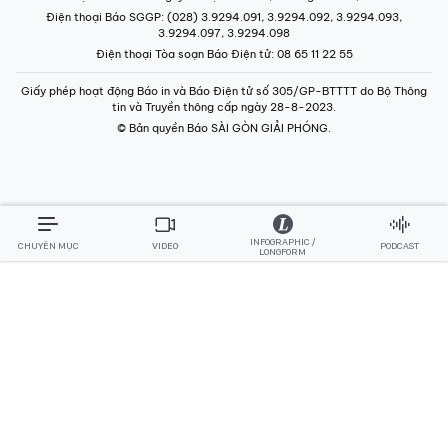
Điện thoại Báo SGGP
: (028) 3.9294.091, 3.9294.092, 3.9294.093,
3.9294.097, 3.9294.098
Điện thoại Tòa soạn Báo Điện tử
: 08 65 11 22 55
Giấy phép hoạt động Báo in và Báo Điện tử số 305/GP-BTTTT do Bộ Thông
tin và Truyền thông cấp ngày 28-8-2023.
© Bản quyền Báo SÀI GÒN GIẢI PHÓNG.
INFOGRAPHIC /
CHUYÊN MỤC
VIDEO
PODCAST
LONGFORM