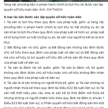
Tang vật, phương tiện vi phạm hành chính bị tịch thu sẽ được xác lập
quyền sở hữu toàn dân. Ảnh: CHÍ THẠCH
9 loại tài sản được xác lập quyền sở hữu toàn dân:
1. Tài sản bị tịch thu theo quy định của pháp luật, gồm: a) Tang vật,
phương tiện vi phạm hành chính bị tịch thu; b) Vật chứng vụ án, tài
sản khác bị tịch thu theo quy định của pháp luật về hình sự, pháp luật
về tố tụng hình sự (vật chứng vụ án, tài sản của người bị kết án bị tịch
thu).
2. Bất động sản vô chủ, gồm: a) Bất động sản không xác định được
chủ sở hữu theo quy định của pháp luật về dân sự; b) Bất động sản
mà chủ sở hữu từ bỏ quyền sở hữu đối với tài sản đó theo quy định
của pháp luật về dân sự.
3. Tài sản bị đánh rơi, bỏ quên, gồm: Tài sản bị đánh rơi, bỏ quên
không xác định được chủ sở hữu hoặc chủ sở hữu không đến nhận
theo quy định của pháp luật về dân sự.
4. Tài sản là di sản không có người thừa kế, gồm: a) Tài sản không có
người nhận thừa kế theo quy định tại Điều 622 Bộ luật Dân sự; b) Tài
sản hết thời hiệu yêu cầu chia di sản kể từ thời điểm mở thừa kế
nhưng không có người chiếm hữu theo quy định tại điểm b, khoản 1
Điều 623 Bộ luật Dân sự; c) Phần quyền sở hữu bất động sản khi một