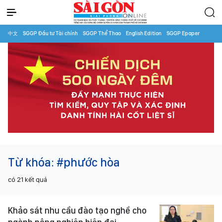
中文
SGGP Đầu tư Tài chính
SGGP Thể Thao
English Edition
SGGP Epaper
Từ khóa:
#phước hòa
có
21
kết quả
Khảo sát nhu cầu đào tạo nghề cho