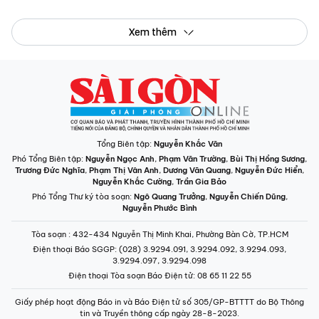
Xem thêm
Tổng Biên tập:
Nguyễn Khắc Văn
Phó Tổng Biên tập:
Nguyễn Ngọc Anh
,
Phạm Văn Trường
,
Bùi Thị Hồng Sương
,
Trương Đức Nghĩa
,
Phạm Thị Vân Anh
,
Dương Văn Quang
,
Nguyễn Đức Hiển
,
Nguyễn Khắc Cường
,
Trần Gia Bảo
Phó Tổng Thư ký tòa soạn:
Ngô Quang Trưởng
,
Nguyễn Chiến Dũng
,
Nguyễn Phước Bình
Tòa soạn
: 432-434 Nguyễn Thị Minh Khai, Phường Bàn Cờ, TP.HCM
Điện thoại Báo SGGP
: (028) 3.9294.091, 3.9294.092, 3.9294.093,
3.9294.097, 3.9294.098
Điện thoại Tòa soạn Báo Điện tử
: 08 65 11 22 55
Giấy phép hoạt động Báo in và Báo Điện tử số 305/GP-BTTTT do Bộ Thông
tin và Truyền thông cấp ngày 28-8-2023.