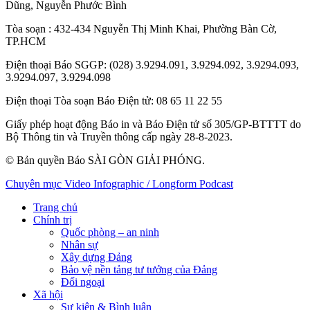
Dũng
,
Nguyễn Phước Bình
Tòa soạn
: 432-434 Nguyễn Thị Minh Khai, Phường Bàn Cờ,
TP.HCM
Điện thoại Báo SGGP
: (028) 3.9294.091, 3.9294.092, 3.9294.093,
3.9294.097, 3.9294.098
Điện thoại Tòa soạn Báo Điện tử
: 08 65 11 22 55
Giấy phép hoạt động Báo in và Báo Điện tử số 305/GP-BTTTT do
Bộ Thông tin và Truyền thông cấp ngày 28-8-2023.
© Bản quyền Báo SÀI GÒN GIẢI PHÓNG.
Chuyên mục
Video
Infographic / Longform
Podcast
Trang chủ
Chính trị
Quốc phòng – an ninh
Nhân sự
Xây dựng Đảng
Bảo vệ nền tảng tư tưởng của Đảng
Đối ngoại
Xã hội
Sự kiện & Bình luận