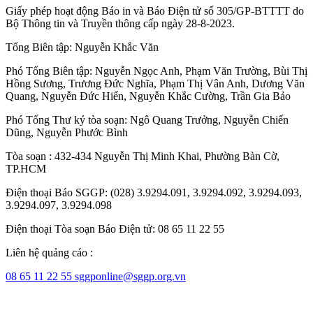
Giấy phép hoạt động Báo in và Báo Điện tử số 305/GP-BTTTT do
Bộ Thông tin và Truyền thông cấp ngày 28-8-2023.
Tổng Biên tập:
Nguyễn Khắc Văn
Phó Tổng Biên tập:
Nguyễn Ngọc Anh
,
Phạm Văn Trường
,
Bùi Thị
Hồng Sương
,
Trương Đức Nghĩa
,
Phạm Thị Vân Anh
,
Dương Văn
Quang
,
Nguyễn Đức Hiển
,
Nguyễn Khắc Cường
,
Trần Gia Bảo
Phó Tổng Thư ký tòa soạn:
Ngô Quang Trưởng
,
Nguyễn Chiến
Dũng
,
Nguyễn Phước Bình
Tòa soạn : 432-434 Nguyễn Thị Minh Khai, Phường Bàn Cờ,
TP.HCM
Điện thoại Báo SGGP: (028) 3.9294.091, 3.9294.092, 3.9294.093,
3.9294.097, 3.9294.098
Điện thoại Tòa soạn Báo Điện tử: 08 65 11 22 55
Liên hệ quảng cáo :
08 65 11 22 55
sggponline@sggp.org.vn