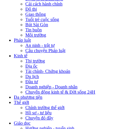
Cải cách hành chính
Đô thị
Giao thông
Tuổi trẻ cuộc sống
Bút Sài Gòn
Tin buồn
Môi trường
Pháp luật
An ninh - trật tự
Câu chuyện Pháp luật
Kinh tế
Thị trường
Địa ốc
Tài chính- Chứng khoán
Du lịch
Đầu tư
Doanh nghiệp - Doanh nhân
Chuyển động kinh tế & Đời sống 24H
Đa phương tiện
Thế giới
Chính trường thế giới
Hồ sơ - tư liệu
Chuyện đó đây
Giáo dục
Hướng nghiệp - tuyển sinh