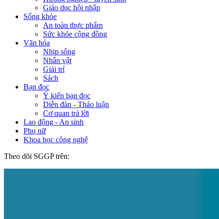
Giáo dục hội nhập
Sống khỏe
An toàn thực phẩm
Sức khỏe cộng đồng
Văn hóa
Nhịp sống
Nhân vật
Giải trí
Sách
Bạn đọc
Ý kiến bạn đọc
Diễn đàn - Thảo luận
Cơ quan trả lời
Lao động - An sinh
Phụ nữ
Khoa học công nghệ
Theo dõi SGGP trên: