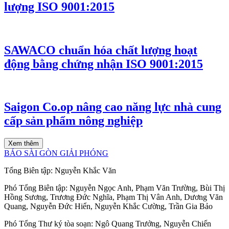
lượng ISO 9001:2015
SAWACO chuẩn hóa chất lượng hoạt
động bằng chứng nhận ISO 9001:2015
Saigon Co.op nâng cao năng lực nhà cung
cấp sản phẩm nông nghiệp
Xem thêm
BÁO SÀI GÒN GIẢI PHÓNG
Tổng Biên tập:
Nguyễn Khắc Văn
Phó Tổng Biên tập:
Nguyễn Ngọc Anh
,
Phạm Văn Trường
,
Bùi Thị
Hồng Sương
,
Trương Đức Nghĩa
,
Phạm Thị Vân Anh
,
Dương Văn
Quang
,
Nguyễn Đức Hiển
,
Nguyễn Khắc Cường
,
Trần Gia Bảo
Phó Tổng Thư ký tòa soạn:
Ngô Quang Trưởng
,
Nguyễn Chiến