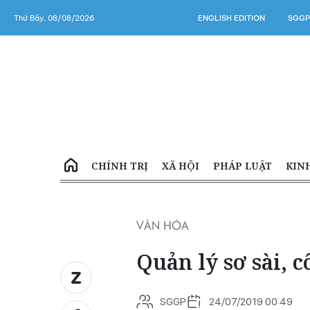
Thứ Bảy, 08/08/2026
ENGLISH EDITION
SGGP
CHÍNH TRỊ
XÃ HỘI
PHÁP LUẬT
KIN
VĂN HÓA
Quản lý sơ sài, c
SGGP
24/07/2019 00:49