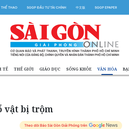
 THỂ THAO
SGGP ĐẦU TƯ TÀI CHÍNH
中文版
SGGP EPAPER
H TẾ
THẾ GIỚI
GIÁO DỤC
SỐNG KHỎE
VĂN HÓA
BẠ
ổ vật bị trộm
Theo dõi Báo Sài Gòn Giải Phóng trên