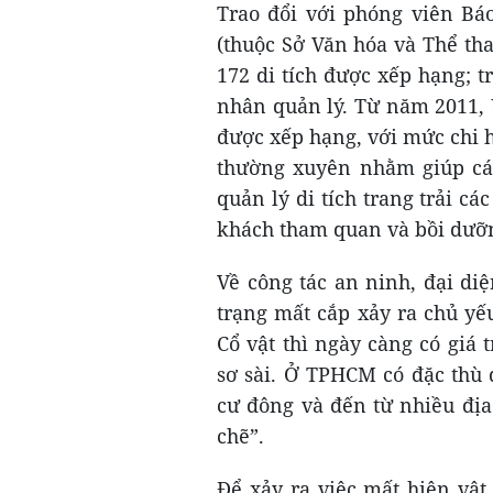
Trao đổi với phóng viên Bá
(thuộc Sở Văn hóa và Thể th
172 di tích được xếp hạng; t
nhân quản lý. Từ năm 2011, 
được xếp hạng, với mức chi hà
thường xuyên nhằm giúp các
quản lý di tích trang trải cá
khách tham quan và bồi dưỡn
Về công tác an ninh, đại di
trạng mất cắp xảy ra chủ yếu
Cổ vật thì ngày càng có giá t
sơ sài. Ở TPHCM có đặc thù đ
cư đông và đến từ nhiều đị
chẽ”.
Để xảy ra việc mất hiện vật 