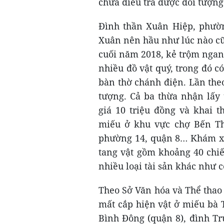
chưa điều tra được đối tượng
Đình thần Xuân Hiệp, phườ
Xuân nên hầu như lúc nào cũ
cuối năm 2018, kẻ trộm ngang 
nhiều đồ vật quý, trong đó có
bàn thờ chánh điện. Lần the
tượng. Cả ba thừa nhận lấy 
giá 10 triệu đồng và khai 
miếu ở khu vực chợ Bến Thà
phường 14, quận 8… Khám xét
tang vật gồm khoảng 40 chiế
nhiều loại tài sản khác như c
Theo Sở Văn hóa và Thể thao
mất cắp hiện vật ở miếu bà 
Bình Đông (quận 8), đình T