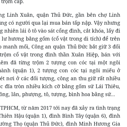
 trộm cắp.
ng Linh Xuân, quận Thủ Đức, gần bên chợ Linh
ng có người qua lại mua bán tấp nập. Vậy nhưng
nhiên lái ô tô vào sát cổng đình, cắt khóa, lấy đi
 lư hương bằng gốm (cổ vật trong di tích) để trên
o manh mối, Công an quận Thủ Đức bắt giữ 3 đối
trộm cổ vật trong đình thần Xuân Hiệp, bán với
thêm đã từng trộm 2 tượng con cóc tại một ngôi
nh (quận 1), 2 tượng con cóc tại ngôi miếu ở
 nơi ở các đối tượng, công an thu giữ rất nhiều
c đĩa tròn nhiều kích cỡ bằng gốm sứ Lái Thiêu,
ông, lân, phượng, tô, tượng, bình hoa bằng sứ...
 TPHCM, từ năm 2017 tới nay đã xảy ra tình trạng
Thiên Hậu (quận 1), đình Bình Tây (quận 6), đình
rường Thọ (quận Thủ Đức), đình Minh Hương Gia