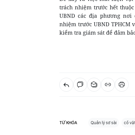
trách nhiệm trước hết thuộc 
UBND các địa phương nơi c
nhiệm trước UBND TPHCM và 
kiểm tra giám sát để đảm bảo 
TỪ KHÓA
Quản lý sơ sài
cổ vậ