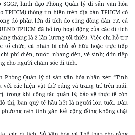
o SGGP, lãnh đạo Phòng Quản lý di sản văn hóa
ao TPHCM) thông tin hiện trên địa bàn TPHCM có
rong đó phần lớn di tích do cộng đồng dân cư, cá
UBND TPHCM đã hỗ trợ hoạt động của các di tích
ng tháng là 2 lần lương tối thiểu. Việc chi hỗ trợ
 tổ chức, cá nhân là chủ sở hữu hoặc trực tiếp
c chi phí điện, nước, nhang đèn, vệ sinh; đón tiếp
g cho người chăm sóc di tích.
ện Phòng Quản lý di sản văn hóa nhận xét: “Tình
 với các hiện vật thờ cúng và trang trí trên mái.
rị, trong khi công tác quản lý, bảo vệ thực tế còn
ô thị, ban quý tế hầu hết là người lớn tuổi. Dân
a phương nên tính gắn kết cộng đồng không chặt
tại các di tích, Sở Văn hóa và Thể thao cho rằng