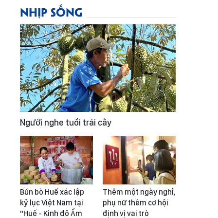
NHỊP SỐNG
Người nghe tuổi trái cây
Bún bò Huế xác lập
Thêm một ngày nghỉ,
kỷ lục Việt Nam tại
phụ nữ thêm cơ hội
"Huế - Kinh đô Ẩm
định vị vai trò