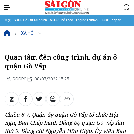
中文
SGGP Đầu tư Tài chính
SGGP Thể Thao
English Edition
SGGP Epaper
XÃ HỘI
Quan tâm đến công trình, dự án ở
quận Gò Vấp
SGGPO
08/07/2022 15:25
Chiều 8-7, Quận ủy quận Gò Vấp tổ chức Hội
nghị Ban Chấp hành Đảng bộ quận Gò Vấp lần
thứ 9. Đồng chí Nguyễn Hữu Hiệp, Ủy viên Ban