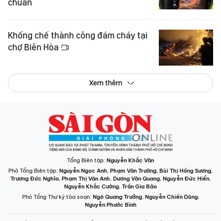
Thiết bị an toàn cho trẻ em trên ô
tô: Người dân chờ hướng dẫn về tiêu
chuẩn
Khống chế thành công đám cháy tại
chợ Biên Hòa
Xem thêm
Tổng Biên tập:
Nguyễn Khắc Văn
Phó Tổng Biên tập:
Nguyễn Ngọc Anh
,
Phạm Văn Trường
,
Bùi Thị Hồng Sương
,
Trương Đức Nghĩa
,
Phạm Thị Vân Anh
,
Dương Văn Quang
,
Nguyễn Đức Hiển
,
Nguyễn Khắc Cường
,
Trần Gia Bảo