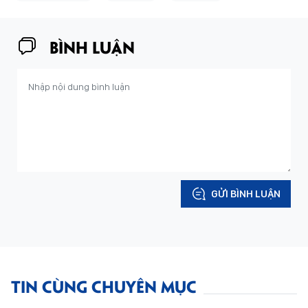
Nguyễn Hữu Hiệp
Quận ủy quận Gò Vấp
Sốt xuất huyết
Thành ủy TPHCM
Biến tướng
Phạm pháp
BÌNH LUẬN
GỬI BÌNH LUẬN