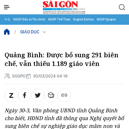
中文
SGGP Đầu tư Tài chính
SGGP Thể Thao
English Edition
SGGP Epaper
GIÁO DỤC
Quảng Bình: Được bổ sung 291 biên
chế, vẫn thiếu 1.189 giáo viên
SGGPO
30/03/2024 04:16
Ngày 30-3, Văn phòng UBND tỉnh Quảng Bình
cho biết, HĐND tỉnh đã thông qua Nghị quyết bổ
sung biên chế sự nghiệp giáo dục mầm non và