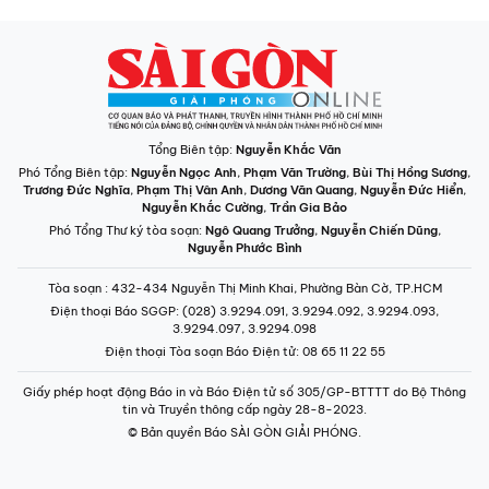
Tổng Biên tập:
Nguyễn Khắc Văn
Phó Tổng Biên tập:
Nguyễn Ngọc Anh
,
Phạm Văn Trường
,
Bùi Thị Hồng Sương
,
Trương Đức Nghĩa
,
Phạm Thị Vân Anh
,
Dương Văn Quang
,
Nguyễn Đức Hiển
,
Nguyễn Khắc Cường
,
Trần Gia Bảo
Phó Tổng Thư ký tòa soạn:
Ngô Quang Trưởng
,
Nguyễn Chiến Dũng
,
Nguyễn Phước Bình
Tòa soạn
: 432-434 Nguyễn Thị Minh Khai, Phường Bàn Cờ, TP.HCM
Điện thoại Báo SGGP
: (028) 3.9294.091, 3.9294.092, 3.9294.093,
3.9294.097, 3.9294.098
Điện thoại Tòa soạn Báo Điện tử
: 08 65 11 22 55
Giấy phép hoạt động Báo in và Báo Điện tử số 305/GP-BTTTT do Bộ Thông
tin và Truyền thông cấp ngày 28-8-2023.
© Bản quyền Báo SÀI GÒN GIẢI PHÓNG.
INFOGRAPHIC /
CHUYÊN MỤC
VIDEO
PODCAST
LONGFORM