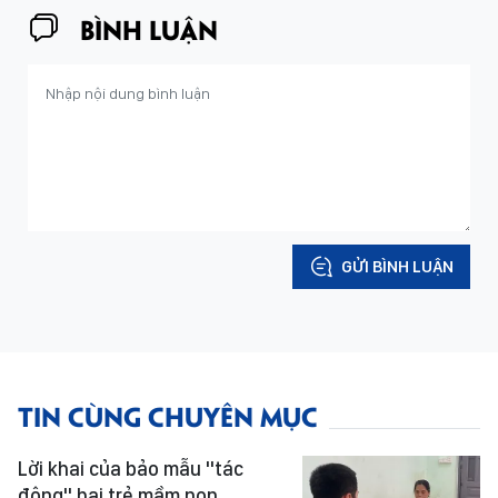
BÌNH LUẬN
GỬI BÌNH LUẬN
TIN CÙNG CHUYÊN MỤC
Lời khai của bảo mẫu "tác
động" hai trẻ mầm non