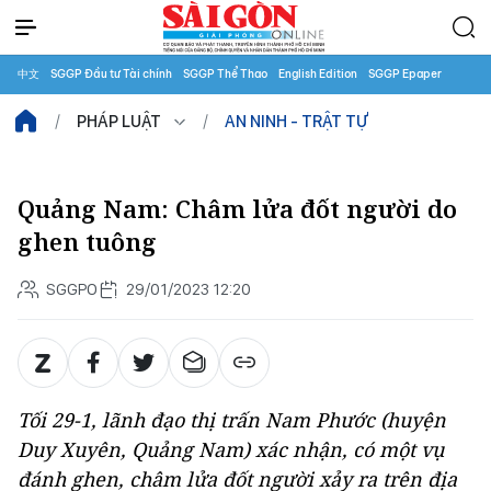
中文
SGGP Đầu tư Tài chính
SGGP Thể Thao
English Edition
SGGP Epaper
PHÁP LUẬT
AN NINH - TRẬT TỰ
Quảng Nam: Châm lửa đốt người do
ghen tuông
SGGPO
29/01/2023 12:20
Tối 29-1, lãnh đạo thị trấn Nam Phước (huyện
Duy Xuyên, Quảng Nam) xác nhận, có một vụ
đánh ghen, châm lửa đốt người xảy ra trên địa