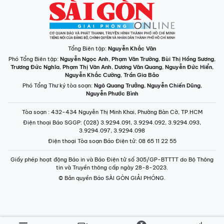
Tổng Biên tập:
Nguyễn Khắc Văn
Phó Tổng Biên tập:
Nguyễn Ngọc Anh
,
Phạm Văn Trường
,
Bùi Thị Hồng Sương
,
Trương Đức Nghĩa
,
Phạm Thị Vân Anh
,
Dương Văn Quang
,
Nguyễn Đức Hiển
,
Nguyễn Khắc Cường
,
Trần Gia Bảo
Phó Tổng Thư ký tòa soạn:
Ngô Quang Trưởng
,
Nguyễn Chiến Dũng
,
Nguyễn Phước Bình
Tòa soạn
: 432-434 Nguyễn Thị Minh Khai, Phường Bàn Cờ, TP.HCM
Điện thoại Báo SGGP
: (028) 3.9294.091, 3.9294.092, 3.9294.093,
3.9294.097, 3.9294.098
Điện thoại Tòa soạn Báo Điện tử
: 08 65 11 22 55
Giấy phép hoạt động Báo in và Báo Điện tử số 305/GP-BTTTT do Bộ Thông
tin và Truyền thông cấp ngày 28-8-2023.
© Bản quyền Báo SÀI GÒN GIẢI PHÓNG.