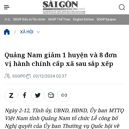
中文
SGGP Đầu tư Tài chính
SGGP Thể Thao
English Edition
SGGP Epaper
XÃ HỘI
Quảng Nam giảm 1 huyện và 8 đơn
vị hành chính cấp xã sau sắp xếp
SGGPO
02/12/2024 02:37
Ngày 2-12, Tỉnh ủy, UBND, HĐND, Ủy ban MTTQ
Việt Nam tỉnh Quảng Nam tổ chức Lễ công bố
Nghị quyết của Ủy ban Thường vụ Quốc hội về