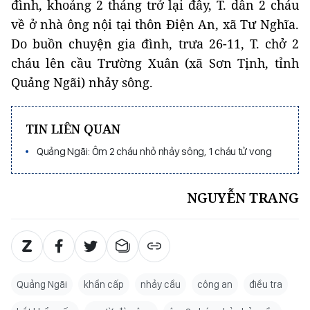
đình, khoảng 2 tháng trở lại đây, T. dẫn 2 cháu
về ở nhà ông nội tại thôn Điện An, xã Tư Nghĩa.
Do buồn chuyện gia đình, trưa 26-11, T. chở 2
cháu lên cầu Trường Xuân (xã Sơn Tịnh, tỉnh
Quảng Ngãi) nhảy sông.
TIN LIÊN QUAN
Quảng Ngãi: Ôm 2 cháu nhỏ nhảy sông, 1 cháu tử vong
NGUYỄN TRANG
Quảng Ngãi
khẩn cấp
nhảy cầu
công an
điều tra