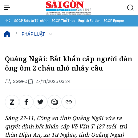
中文
SGGP Đầu tư Tài chính
SGGP Thể Thao
English Edition
SGGP Epaper
PHÁP LUẬT
Quảng Ngãi: Bắt khẩn cấp người đàn
ông ôm 2 cháu nhỏ nhảy cầu
SGGPO
27/11/2025 03:24
Sáng 27-11, Công an tỉnh Quảng Ngãi vừa ra
quyết định bắt khẩn cấp Võ Văn T. (27 tuổi, trú
thôn Điện An, xã Tư Nghĩa, tỉnh Quảng Ngãi)