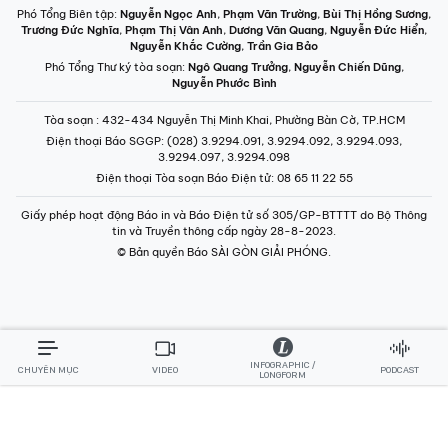
Phó Tổng Biên tập:
Nguyễn Ngọc Anh
,
Phạm Văn Trường
,
Bùi Thị Hồng Sương
,
Trương Đức Nghĩa
,
Phạm Thị Vân Anh
,
Dương Văn Quang
,
Nguyễn Đức Hiển
,
Nguyễn Khắc Cường
,
Trần Gia Bảo
Phó Tổng Thư ký tòa soạn:
Ngô Quang Trưởng
,
Nguyễn Chiến Dũng
,
Nguyễn Phước Bình
Tòa soạn
: 432-434 Nguyễn Thị Minh Khai, Phường Bàn Cờ, TP.HCM
Điện thoại Báo SGGP
: (028) 3.9294.091, 3.9294.092, 3.9294.093,
3.9294.097, 3.9294.098
Điện thoại Tòa soạn Báo Điện tử
: 08 65 11 22 55
Giấy phép hoạt động Báo in và Báo Điện tử số 305/GP-BTTTT do Bộ Thông
tin và Truyền thông cấp ngày 28-8-2023.
© Bản quyền Báo SÀI GÒN GIẢI PHÓNG.
INFOGRAPHIC /
CHUYÊN MỤC
VIDEO
PODCAST
LONGFORM