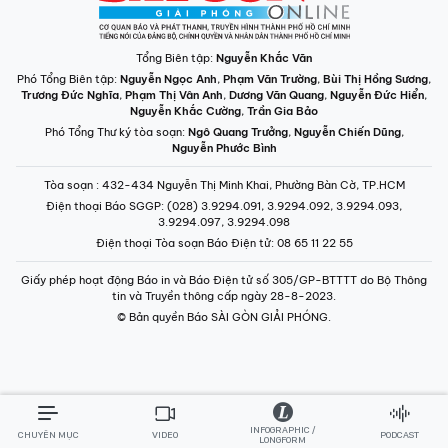
Tổng Biên tập:
Nguyễn Khắc Văn
Phó Tổng Biên tập:
Nguyễn Ngọc Anh
,
Phạm Văn Trường
,
Bùi Thị Hồng Sương
,
Trương Đức Nghĩa
,
Phạm Thị Vân Anh
,
Dương Văn Quang
,
Nguyễn Đức Hiển
,
Nguyễn Khắc Cường
,
Trần Gia Bảo
Phó Tổng Thư ký tòa soạn:
Ngô Quang Trưởng
,
Nguyễn Chiến Dũng
,
Nguyễn Phước Bình
Tòa soạn
: 432-434 Nguyễn Thị Minh Khai, Phường Bàn Cờ, TP.HCM
Điện thoại Báo SGGP
: (028) 3.9294.091, 3.9294.092, 3.9294.093,
3.9294.097, 3.9294.098
Điện thoại Tòa soạn Báo Điện tử
: 08 65 11 22 55
Giấy phép hoạt động Báo in và Báo Điện tử số 305/GP-BTTTT do Bộ Thông
tin và Truyền thông cấp ngày 28-8-2023.
© Bản quyền Báo SÀI GÒN GIẢI PHÓNG.
INFOGRAPHIC /
CHUYÊN MỤC
VIDEO
PODCAST
LONGFORM