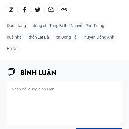
Quốc tang
đồng chí Tổng Bí thư Nguyễn Phú Trọng
quê nhà
thôn Lại Đà
xã Đông Hội
huyện Đông Anh
Hà Nội
BÌNH LUẬN