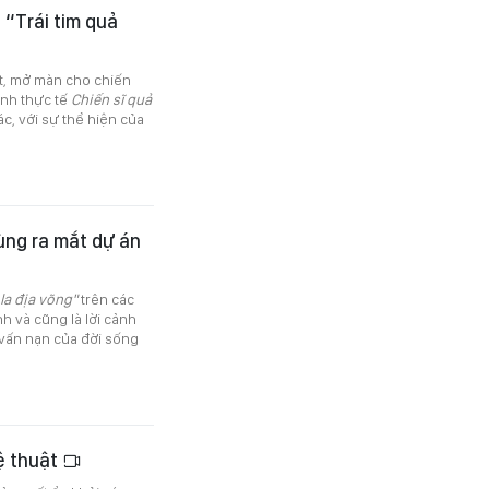
 “Trái tim quả
t, mở màn cho chiến
nh thực tế
Chiến sĩ quả
, với sự thể hiện của
Tùng ra mắt dự án
la địa võng"
trên các
h và cũng là lời cảnh
vấn nạn của đời sống
hệ thuật