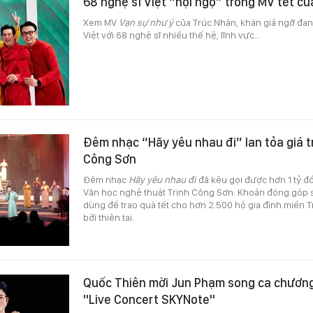
68 nghệ sĩ Việt “hội ngộ” trong MV tết c
Xem MV
Vạn sự như ý
của Trúc Nhân, khán giả ngỡ đa
Việt với 68 nghệ sĩ nhiều thế hệ, lĩnh vực…
Đêm nhạc “Hãy yêu nhau đi” lan tỏa giá tr
Công Sơn
Đêm nhạc
Hãy yêu nhau đi
đã kêu gọi được hơn 1 tỷ 
Văn học nghệ thuật Trịnh Công Sơn. Khoản đóng góp 
dùng để trao quà tết cho hơn 2.500 hộ gia đình miền 
bởi thiên tai.
Quốc Thiên mời Jun Phạm song ca chương
"Live Concert SKYNote"