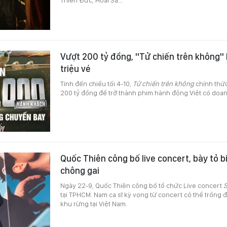
Vượt 200 tỷ đồng, "Tử chiến trên không" 
triệu vé
Tính đến chiều tối 4-10,
Tử chiến trên không
chính thứ
200 tỷ đồng để trở thành phim hành động Việt có doan
Quốc Thiên công bố live concert, bày tỏ 
chông gai
Ngày 22-9, Quốc Thiên công bố tổ chức Live concert
S
tại TPHCM. Nam ca sĩ kỳ vọng từ concert có thể trồng 
khu rừng tại Việt Nam.