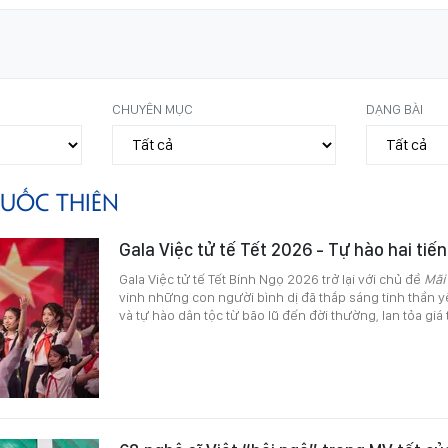
CHUYÊN MỤC
DẠNG BÀI
UỐC THIÊN
Gala Việc tử tế Tết 2026 - Tự hào hai tiến
Gala Việc tử tế Tết Bính Ngọ 2026 trở lại với chủ đề
Mãi
vinh những con người bình dị đã thắp sáng tinh thần 
và tự hào dân tộc từ bão lũ đến đời thường, lan tỏa giá t