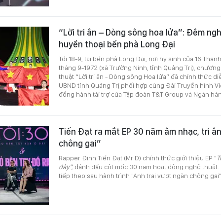
“Lời tri ân – Dòng sông hoa lửa”: Đêm ngh
huyền thoại bến phà Long Đại
Tối 18-9, tại bến phà Long Đại, nơi hy sinh của 16 Tha
tháng 9-1972 (xã Trường Ninh, tỉnh Quảng Trị), chương
thuật “Lời tri ân - Dòng sông Hoa lửa” đã chính thức d
UBND tỉnh Quảng Trị phối hợp cùng Đài Truyền hình Vi
đồng hành tài trợ của Tập đoàn T&T Group và Ngân hà
Tiến Đạt ra mắt EP 30 năm âm nhạc, tri ân
chông gai”
Rapper Đinh Tiến Đạt (Mr D) chính thức giới thiệu EP "
T
đây",
đánh dấu cột mốc 30 năm hoạt động nghệ thuật. 
tiếp theo sau hành trình "Anh trai vượt ngàn chông gai"