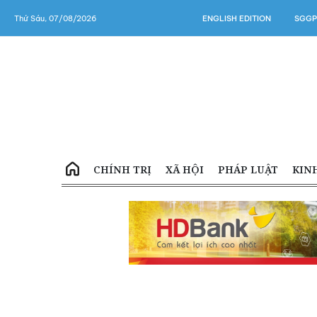
Thứ Sáu, 07/08/2026
ENGLISH EDITION
SGGP
CHÍNH TRỊ
XÃ HỘI
PHÁP LUẬT
KIN