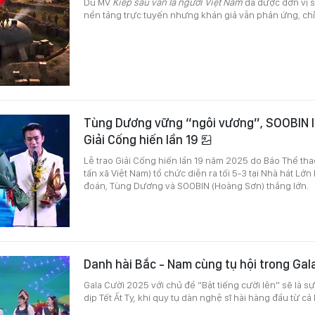
Dù MV
Kiếp sau vẫn là người Việt Nam
đã được đơn vị s
nền tảng trực tuyến nhưng khán giả vẫn phản ứng, chỉ 
Tùng Dương vững “ngôi vương”, SOOBIN lậ
Giải Cống hiến lần 19
Lễ trao Giải Cống hiến lần 19 năm 2025 do Báo Thể th
tấn xã Việt Nam) tổ chức diễn ra tối 5-3 tại Nhà hát Lớ
đoán, Tùng Dương và SOOBIN (Hoàng Sơn) thắng lớn.
Danh hài Bắc - Nam cùng tụ hội trong Gal
Gala Cười 2025 với chủ đề “Bật tiếng cười lên” sẽ là sự
dịp Tết Ất Tỵ, khi quy tụ dàn nghệ sĩ hài hàng đầu từ cả