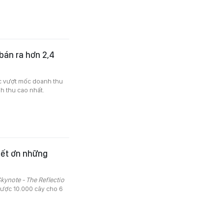
bán ra hơn 2,4
c vượt mốc doanh thu
h thu cao nhất.
biết ơn những
kynote - The Reflectio
được 10.000 cây cho 6