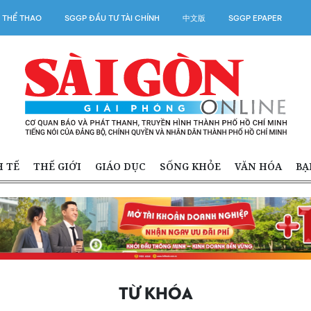
 THỂ THAO
SGGP ĐẦU TƯ TÀI CHÍNH
中文版
SGGP EPAPER
H TẾ
THẾ GIỚI
GIÁO DỤC
SỐNG KHỎE
VĂN HÓA
BẠ
TỪ KHÓA