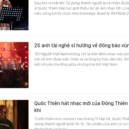
Sau khi ra mắt MV
Tự dưng thành người lạ
và nhận được 
sĩ Quốc Thiên tiếp tục giới thiệu dự án âm nhạc lớn
Liv
việc công bố tổ chức mini livestage
Road to SKYNote 
25 anh tài nghệ sĩ hướng về đồng bào vùn
Tôi! Người Việt Nam
không chỉ là một đêm nhạc mà còn 
mẽ về tình đoàn kết, nhân ái và lòng tự hào dân tộc. Â
kết nối yêu thương giữa những trái tim Việt Nam.
Quốc Thiên hát nhạc mới của Đông Thiên 
khí
Trước thềm live concert vào tháng 11 sắp tới, Quốc Th
dưng thành người lạ
tối 15-10. Tác phẩm của anh có s
Thiên Đức, Hoài Sa...