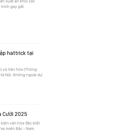
ản xuất ẩn khỏi các
trích gay gắt.
p hattrick tại
ao và Văn hóa (Thông
n Hà Nội. Không ngoài dự
a Cười 2025
 kiện văn hóa đặc biệt
 hai miền Bắc - Nam.