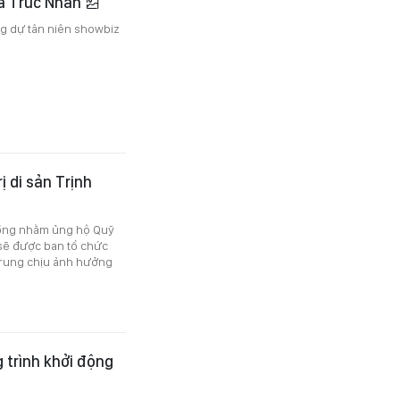
ủa Trúc Nhân
ng dự tân niên showbiz
ị di sản Trịnh
đồng nhằm ủng hộ Quỹ
sẽ được ban tổ chức
Trung chịu ảnh hưởng
 trình khởi động