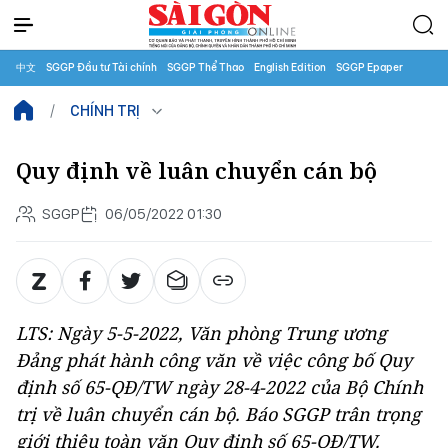
中文
SGGP Đầu tư Tài chính
SGGP Thể Thao
English Edition
SGGP Epaper
CHÍNH TRỊ
Quy định về luân chuyển cán bộ
SGGP
06/05/2022 01:30
LTS: Ngày 5-5-2022, Văn phòng Trung ương
Đảng phát hành công văn về việc công bố Quy
định số 65-QĐ/TW ngày 28-4-2022 của Bộ Chính
trị về luân chuyển cán bộ. Báo SGGP trân trọng
giới thiệu toàn văn Quy định số 65-QĐ/TW.